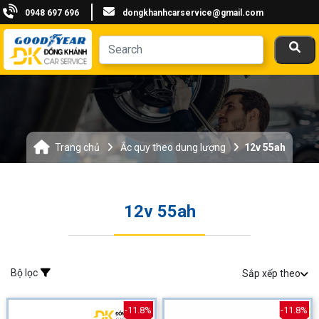
0948 697 696
dongkhanhcarservice@gmail.com
Trang chủ
Ắc quy theo dung lượng
12v 55ah
12v 55ah
Bộ lọc
Sắp xếp theo
-11.8%
-11.8%