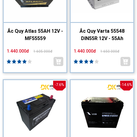
Ắc Quy Atlas 55AH 12V -
Ắc Quy Varta 55548
MF55559
DIN55R 12V - 55Ah
1.440.000đ
1.440.000đ
1.605.000đ
1.650.000đ
-7.6%
-14.6%