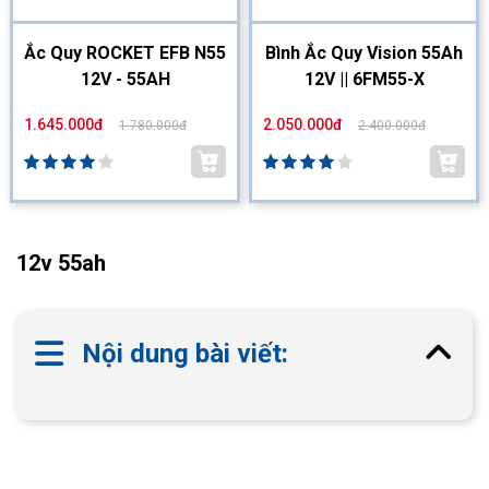
Ắc Quy ROCKET EFB N55
Bình Ắc Quy Vision 55Ah
12V - 55AH
12V || 6FM55-X
1.645.000đ
2.050.000đ
1.780.000đ
2.400.000đ
12v 55ah
Nội dung bài viết: