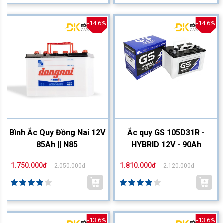
-14.6%
-14.6%
Bình Ắc Quy Đồng Nai 12V
Ắc quy GS 105D31R -
85Ah || N85
HYBRID 12V - 90Ah
1.750.000đ
1.810.000đ
2.050.000đ
2.120.000đ
-13.6%
-13.6%