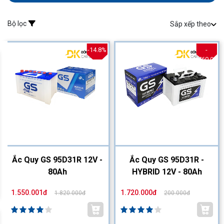
Bộ lọc
Sắp xếp theo
-14.8%
-
-760.0%
Ắc Quy GS 95D31R 12V -
Ắc Quy GS 95D31R -
80Ah
HYBRID 12V - 80Ah
1.550.001đ
1.720.000đ
1.820.000đ
200.000đ