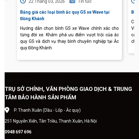
22 Tháng 03, 2026
Tin tức
Bảng giá các loại bình ắc quy GS xe Wave tại
Báo
Đồng Khánh
Cập
Hướng dẫn chọn bình GS xe Wave chính xác cho
Vis
từng đời xe. Khám phá ưu điểm vượt trội của ắc
các
quy GS và dịch vụ thay bình chuyên nghiệp tại Ắc
chu
quy Đồng Khánh.
TRỤ SỞ CHÍNH, VĂN PHÒNG GIAO DỊCH & TRUNG
TÂM BẢO HÀNH SẢN PHẨM
P. Thanh Xuân (Dầu - Lốp - Ắc quy)
251 Nguyễn Xiển, Tân Triều, Thanh Xuân, Hà Nội
0948 697 696