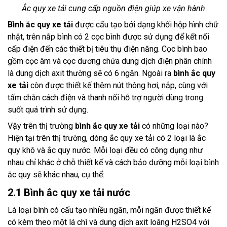
Ắc quy xe tải cung cấp nguồn điện giúp xe vận hành
Bình ắc quy xe tải
được cấu tạo bởi dạng khối hộp hình chữ
nhật, trên nắp bình có 2 cọc bình được sử dụng để kết nối
cấp điện đến các thiết bị tiêu thụ điện năng. Cọc bình bao
gồm cọc âm và cọc dương chứa dung dịch điện phân chính
là dung dịch axit thường sẽ có 6 ngăn. Ngoài ra
bình ắc quy
xe tải
còn được thiết kế thêm nút thông hơi, nắp, cùng với
tấm chắn cách điện và thanh nối hỗ trợ người dùng trong
suốt quá trình sử dụng.
Vậy trên thị trường
bình ắc quy xe tải
có những loại nào?
Hiện tại trên thị trường, dòng ắc quy xe tải có 2 loại là ắc
quy khô và ắc quy nước. Mỗi loại đều có công dụng như
nhau chỉ khác ở chỗ thiết kế và cách bảo dưỡng mỗi loại bình
ắc quy sẽ khác nhau, cụ thể:
2.1 Bình ắc quy xe tải nước
Là loại bình có cấu tạo nhiều ngăn, mỗi ngăn được thiết kế
có kèm theo một lá chì và dung dịch axit loãng H2SO4 với