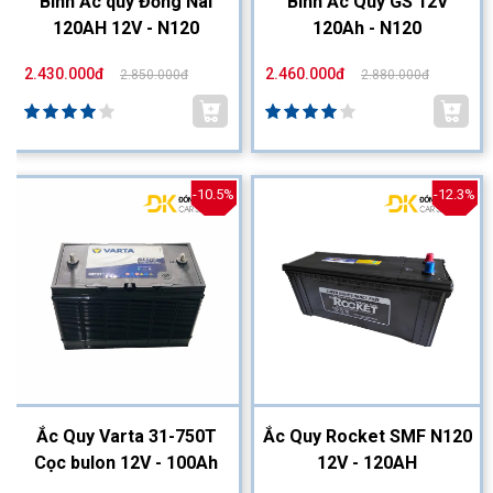
Bình Ắc quy Đồng Nai
Bình Ắc Quy GS 12V
120AH 12V - N120
120Ah - N120
2.430.000đ
2.460.000đ
2.850.000đ
2.880.000đ
-10.5%
-12.3%
Ắc Quy Varta 31-750T
Ắc Quy Rocket SMF N120
Cọc bulon 12V - 100Ah
12V - 120AH