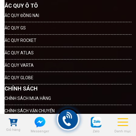
ẮC QUY Ô TÔ
ẮC QUY ĐỒNG NAI
ẮC QUY GS
ẮC QUY ROCKET
ẮC QUY ATLAS
ẮC QUY VARTA
ẮC QUY GLOBE
CHÍNH SÁCH
CHÍNH SÁCH MUA HÀNG
CHÍNH SÁCH VẬN CHUYỂN
CHÍNH SÁCH ĐỔI TRẢ VÀ HOÀN TIỀN
Giỏ hàng
Zalo
Danh mục
Messenger
CHÍNH SÁCH BẢO HÀNH