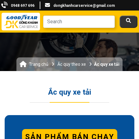
0948 697 696
dongkhanhcarservice@gmail.com
Trang chủ
Ắc quy theo xe
Ắc quy xe tải
Ắc quy xe tải
SẢN PHẨM BÁN CHẠY