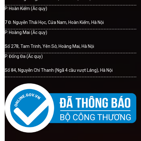
P. Hoàn Kiếm (Ắc quy)
7 Đ. Nguyễn Thái Học, Cửa Nam, Hoàn Kiếm, Hà Nội
P. Hoàng Mai (Ắc quy)
Số 278, Tam Trinh, Yên Sở, Hoàng Mai, Hà Nội
P. Đống Đa (Ắc quy)
Số 84, Nguyễn Chí Thanh (Ngã 4 cầu vượt Láng), Hà Nội