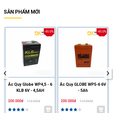
SẢN PHẨM MỚI
%
-45.0%
-45.0%
‹
›
2
Ắc Quy Globe WP4,5 - 6
Ắc Quy GLOBE WP5-6 6V
KLB 6V - 4,5AH
- 5Ah
200.000đ
200.000đ
110.000đ
110.000đ