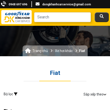
0948 697 696
dongkhanhcarservice@gmail.com
Trang chủ
Xe hơi khác
Fiat
Fiat
Bộ lọc
Sắp xếp theo