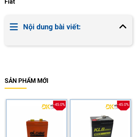
Fiat
Nội dung bài viết:
SẢN PHẨM MỚI
%
-45.0%
-45.0%