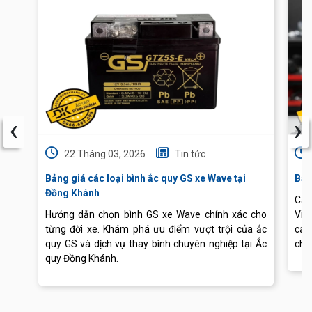
‹
›
22 Tháng 03, 2026
Tin tức
Bảng giá các loại bình ắc quy GS xe Wave tại
Báo
Đồng Khánh
Cập
Hướng dẫn chọn bình GS xe Wave chính xác cho
Vis
từng đời xe. Khám phá ưu điểm vượt trội của ắc
các
quy GS và dịch vụ thay bình chuyên nghiệp tại Ắc
chu
quy Đồng Khánh.