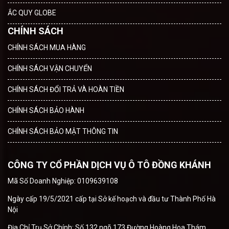
ẮC QUY GLOBE
CHÍNH SÁCH
CHÍNH SÁCH MUA HÀNG
CHÍNH SÁCH VẬN CHUYỂN
CHÍNH SÁCH ĐỔI TRẢ VÀ HOÀN TIỀN
CHÍNH SÁCH BẢO HÀNH
CHÍNH SÁCH BẢO MẬT THÔNG TIN
CÔNG TY CỔ PHẦN DỊCH VỤ Ô TÔ ĐỒNG KHÁNH
Mã Số Doanh Nghiệp: 0109639108
Ngày cấp 19/5/2021 cấp tại Sở kế hoạch và đầu tư Thành Phố Hà
Nội
Địa Chỉ Trụ Sở Chính: Số 132 ngõ 173 Đường Hoàng Hoa Thám,