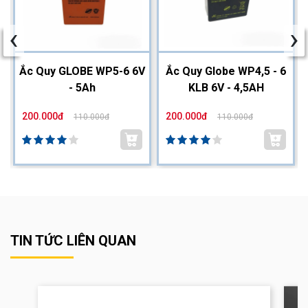
‹
›
2
Ắc Quy GLOBE WP5-6 6V
Ắc Quy Globe WP4,5 - 6
- 5Ah
KLB 6V - 4,5AH
200.000đ
200.000đ
110.000đ
110.000đ
TIN TỨC LIÊN QUAN