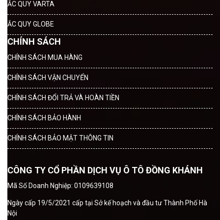
ẮC QUY VARTA
ẮC QUY GLOBE
CHÍNH SÁCH
CHÍNH SÁCH MUA HÀNG
CHÍNH SÁCH VẬN CHUYỂN
CHÍNH SÁCH ĐỔI TRẢ VÀ HOÀN TIỀN
CHÍNH SÁCH BẢO HÀNH
CHÍNH SÁCH BẢO MẬT THÔNG TIN
CÔNG TY CỔ PHẦN DỊCH VỤ Ô TÔ ĐỒNG KHÁNH
Mã Số Doanh Nghiệp: 0109639108
Ngày cấp 19/5/2021 cấp tại Sở kế hoạch và đầu tư Thành Phố Hà
Nội