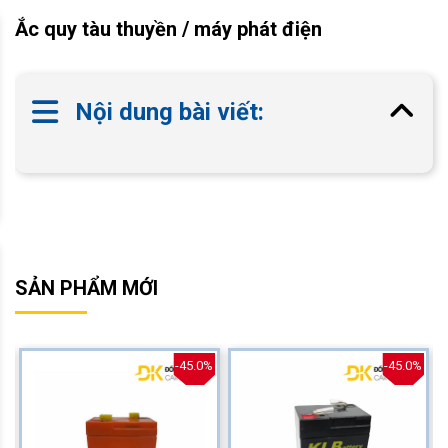
Ắc quy tàu thuyền / máy phát điện
Nội dung bài viết:
SẢN PHẨM MỚI
%
-45.0%
-45.0%