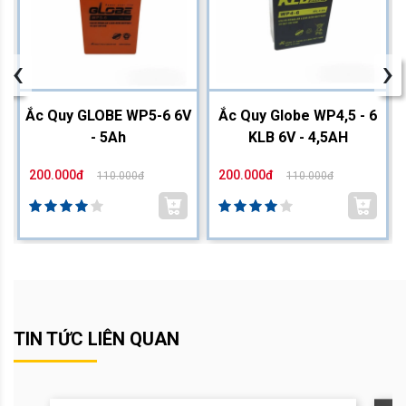
‹
›
2
Ắc Quy GLOBE WP5-6 6V
Ắc Quy Globe WP4,5 - 6
- 5Ah
KLB 6V - 4,5AH
200.000đ
200.000đ
110.000đ
110.000đ
TIN TỨC LIÊN QUAN