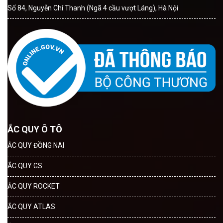
Số 84, Nguyễn Chí Thanh (Ngã 4 cầu vượt Láng), Hà Nội
ẮC QUY Ô TÔ
ẮC QUY ĐỒNG NAI
ẮC QUY GS
ẮC QUY ROCKET
ẮC QUY ATLAS