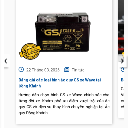
‹
›
22 Tháng 03, 2026
Tin tức
Bảng giá các loại bình ắc quy GS xe Wave tại
Báo
Đồng Khánh
Cập
Hướng dẫn chọn bình GS xe Wave chính xác cho
Vis
từng đời xe. Khám phá ưu điểm vượt trội của ắc
các
quy GS và dịch vụ thay bình chuyên nghiệp tại Ắc
chu
quy Đồng Khánh.