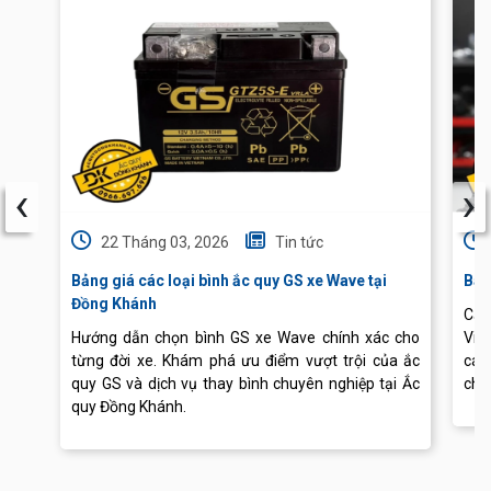
‹
›
22 Tháng 03, 2026
Tin tức
Bảng giá các loại bình ắc quy GS xe Wave tại
Báo
Đồng Khánh
Cập
Hướng dẫn chọn bình GS xe Wave chính xác cho
Vis
từng đời xe. Khám phá ưu điểm vượt trội của ắc
các
quy GS và dịch vụ thay bình chuyên nghiệp tại Ắc
chu
quy Đồng Khánh.