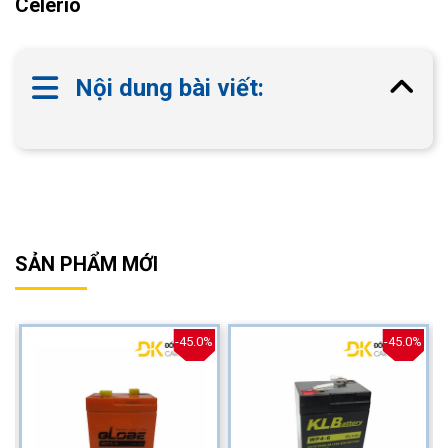
Celerio
Nội dung bài viết:
SẢN PHẨM MỚI
%
-45.0%
-45.0%