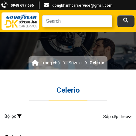
0948 697 696
dongkhanhcarservice@gmail.com
Trang chủ
Suzuki
Celerio
Celerio
Bộ lọc
Sắp xếp theo