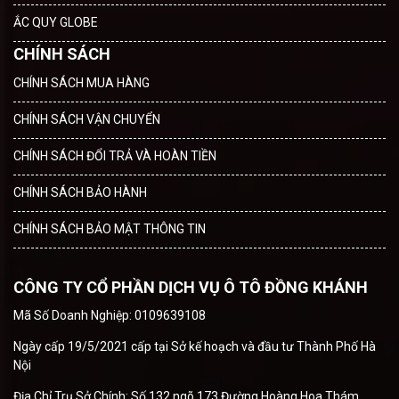
ẮC QUY GLOBE
CHÍNH SÁCH
CHÍNH SÁCH MUA HÀNG
CHÍNH SÁCH VẬN CHUYỂN
CHÍNH SÁCH ĐỔI TRẢ VÀ HOÀN TIỀN
CHÍNH SÁCH BẢO HÀNH
CHÍNH SÁCH BẢO MẬT THÔNG TIN
CÔNG TY CỔ PHẦN DỊCH VỤ Ô TÔ ĐỒNG KHÁNH
Mã Số Doanh Nghiệp: 0109639108
Ngày cấp 19/5/2021 cấp tại Sở kế hoạch và đầu tư Thành Phố Hà
Nội
Địa Chỉ Trụ Sở Chính: Số 132 ngõ 173 Đường Hoàng Hoa Thám,