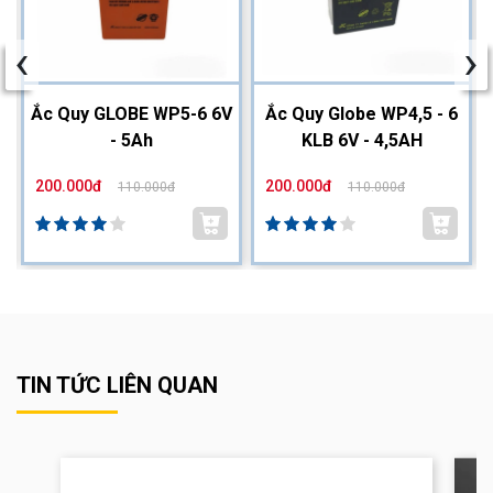
‹
›
2
Ắc Quy GLOBE WP5-6 6V
Ắc Quy Globe WP4,5 - 6
- 5Ah
KLB 6V - 4,5AH
200.000đ
200.000đ
110.000đ
110.000đ
TIN TỨC LIÊN QUAN