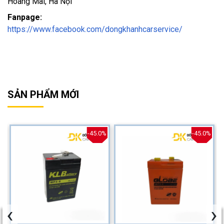
Hoàng Mai, Hà Nội
Fanpage:
https://www.facebook.com/dongkhanhcarservice/
SẢN PHẨM MỚI
%
-45.0%
-45.0%
‹
›