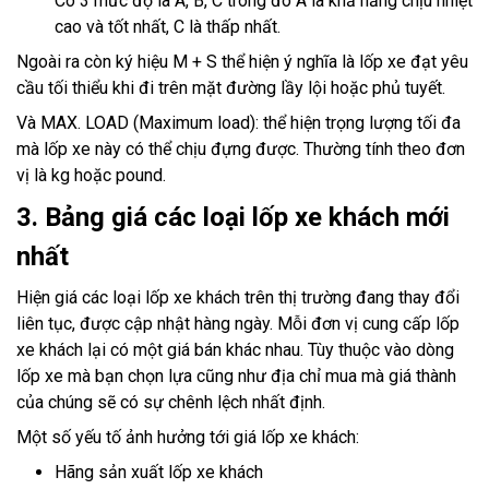
Có 3 mức độ là A, B, C trong đó A là khả năng chịu nhiệt
cao và tốt nhất, C là thấp nhất.
Ngoài ra còn ký hiệu M + S thể hiện ý nghĩa là lốp xe đạt yêu
cầu tối thiểu khi đi trên mặt đường lầy lội hoặc phủ tuyết.
Và MAX. LOAD (Maximum load): thể hiện trọng lượng tối đa
mà lốp xe này có thể chịu đựng được. Thường tính theo đơn
vị là kg hoặc pound.
3. Bảng giá các loại lốp xe khách mới
nhất
Hiện giá các loại lốp xe khách trên thị trường đang thay đổi
liên tục, được cập nhật hàng ngày. Mỗi đơn vị cung cấp lốp
xe khách lại có một giá bán khác nhau. Tùy thuộc vào dòng
lốp xe mà bạn chọn lựa cũng như địa chỉ mua mà giá thành
của chúng sẽ có sự chênh lệch nhất định.
Một số yếu tố ảnh hưởng tới giá lốp xe khách:
Hãng sản xuất lốp xe khách