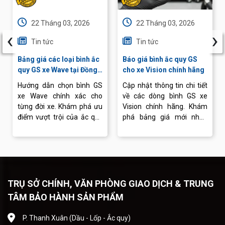
22 Tháng 03, 2026
22 Tháng 03, 2026
‹
›
Tin tức
Tin tức
Bảng giá các loại bình ắc
Báo giá bình ắc quy GS
quy GS xe Wave tại Đồng
cho xe Vision chính hãng
Khánh
Hướng dẫn chọn bình GS
Cập nhật thông tin chi tiết
xe Wave chính xác cho
về các dòng bình GS xe
từng đời xe. Khám phá ưu
Vision chính hãng. Khám
điểm vượt trội của ắc quy
phá bảng giá mới nhất,
GS và dịch vụ thay bình
cách lựa chọn bình phù
chuyên nghiệp tại Ắc quy
hợp và dịch vụ thay ắc quy
Đồng Khánh.
chuyên nghiệp.
TRỤ SỞ CHÍNH, VĂN PHÒNG GIAO DỊCH & TRUNG
TÂM BẢO HÀNH SẢN PHẨM
P. Thanh Xuân (Dầu - Lốp - Ắc quy)