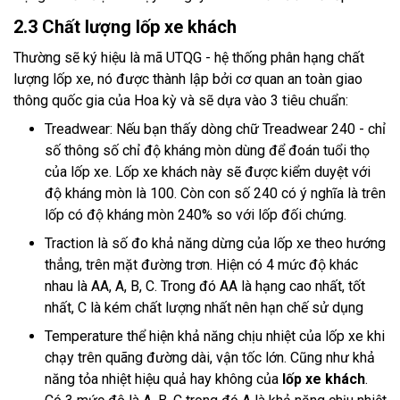
2.3 Chất lượng lốp xe khách
Thường sẽ ký hiệu là mã UTQG - hệ thống phân hạng chất
lượng lốp xe, nó được thành lập bởi cơ quan an toàn giao
thông quốc gia của Hoa kỳ và sẽ dựa vào 3 tiêu chuẩn:
Treadwear: Nếu bạn thấy dòng chữ Treadwear 240 - chỉ
số thông số chỉ độ kháng mòn dùng để đoán tuổi thọ
của lốp xe. Lốp xe khách này sẽ được kiểm duyệt với
độ kháng mòn là 100. Còn con số 240 có ý nghĩa là trên
lốp có độ kháng mòn 240% so với lốp đối chứng.
Traction là số đo khả năng dừng của lốp xe theo hướng
thẳng, trên mặt đường trơn. Hiện có 4 mức độ khác
nhau là AA, A, B, C. Trong đó AA là hạng cao nhất, tốt
nhất, C là kém chất lượng nhất nên hạn chế sử dụng
Temperature thể hiện khả năng chịu nhiệt của lốp xe khi
chạy trên quãng đường dài, vận tốc lớn. Cũng như khả
năng tỏa nhiệt hiệu quả hay không của
lốp xe khách
.