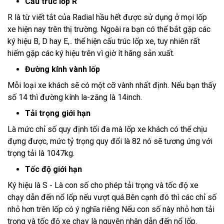
Cấu trúc lốp R
R là từ viết tắt của Radial hầu hết được sử dụng ở mọi lốp
xe hiện nay trên thị trường. Ngoài ra bạn có thể bắt gặp các
ký hiệu B, D hay E,.. thể hiện cấu trúc lốp xe, tuy nhiên rất
hiếm gặp các ký hiệu trên vì giờ ít hãng sản xuất.
Đường kính vành lốp
Mỗi loại xe khách sẽ có một cỡ vành nhất định. Nếu bạn thấy
số 14 thì đường kính la-zăng là 14inch.
Tải trọng giới hạn
Là mức chỉ số quy định tối đa mà lốp xe khách có thể chịu
đựng được, mức tỷ trọng quy đổi là 82 nó sẽ tương ứng với
trọng tải là 1047kg.
Tốc độ giới hạn
Ký hiệu là S - Là con số cho phép tải trọng và tốc độ xe
chạy dẫn đến nổ lốp nếu vượt quá.Bên cạnh đó thì các chỉ số
nhỏ hơn trên lốp có ý nghĩa riêng Nếu con số này nhỏ hơn tải
trọng và tốc độ xe chạy là nguyên nhân dẫn đến nổ lốp.