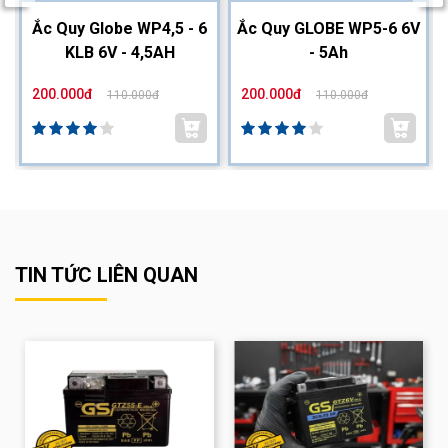
2
Ắc Quy Globe WP4,5 - 6
Ắc Quy GLOBE WP5-6 6V
KLB 6V - 4,5AH
- 5Ah
200.000đ
200.000đ
110.000đ
110.000đ
TIN TỨC LIÊN QUAN