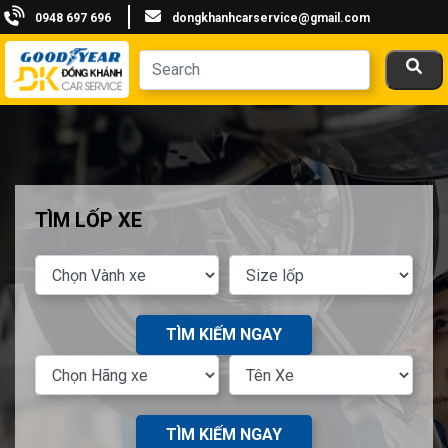
0948 697 696
dongkhanhcarservice@gmail.com
TÌM LỐP XE
TÌM KIẾM NGAY
TÌM KIẾM NGAY