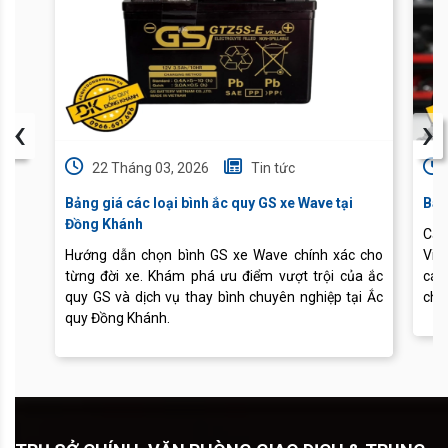
‹
›
22 Tháng 03, 2026
Tin tức
Bảng giá các loại bình ắc quy GS xe Wave tại
Báo
Đồng Khánh
Cập
Hướng dẫn chọn bình GS xe Wave chính xác cho
Vis
từng đời xe. Khám phá ưu điểm vượt trội của ắc
các
quy GS và dịch vụ thay bình chuyên nghiệp tại Ắc
chu
quy Đồng Khánh.