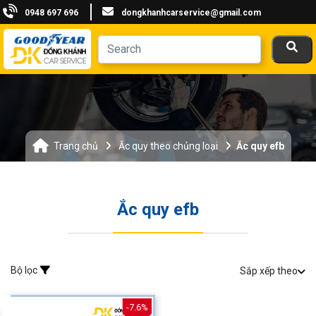
0948 697 696
dongkhanhcarservice@gmail.com
Trang chủ
Ắc quy theo chủng loại
Ắc quy efb
Ắc quy efb
Bộ lọc
Sắp xếp theo
-7.6%