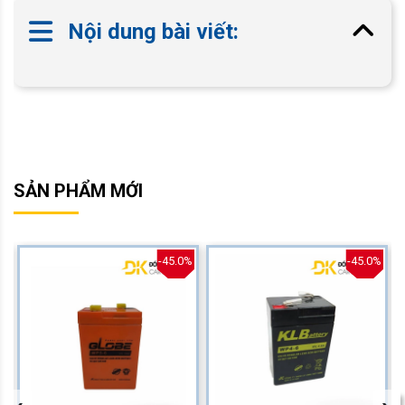
Nội dung bài viết:
SẢN PHẨM MỚI
%
-45.0%
-45.0%