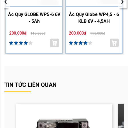
‹
›
2
Ắc Quy GLOBE WP5-6 6V
Ắc Quy Globe WP4,5 - 6
- 5Ah
KLB 6V - 4,5AH
200.000đ
200.000đ
110.000đ
110.000đ
TIN TỨC LIÊN QUAN