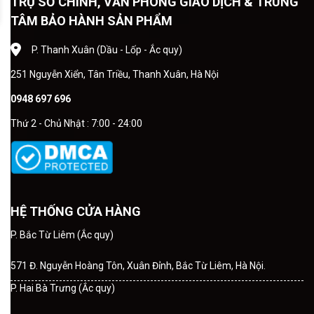
TRỤ SỞ CHÍNH, VĂN PHÒNG GIAO DỊCH & TRUNG
TÂM BẢO HÀNH SẢN PHẨM
P. Thanh Xuân (Dầu - Lốp - Ắc quy)
251 Nguyễn Xiển, Tân Triều, Thanh Xuân, Hà Nội
0948 697 696
Thứ 2 - Chủ Nhật : 7:00 - 24:00
HỆ THỐNG CỬA HÀNG
P. Bắc Từ Liêm (Ắc quy)
571 Đ. Nguyễn Hoàng Tôn, Xuân Đỉnh, Bắc Từ Liêm, Hà Nội.
P. Hai Bà Trưng (Ắc quy)