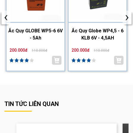
‹
›
2
Ắc Quy GLOBE WP5-6 6V
Ắc Quy Globe WP4,5 - 6
- 5Ah
KLB 6V - 4,5AH
200.000đ
200.000đ
110.000đ
110.000đ
TIN TỨC LIÊN QUAN