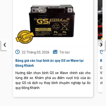
‹
›
22 Tháng 03, 2026
Tin tức
Bảng giá các loại bình ắc quy GS xe Wave tại
Báo
Đồng Khánh
Cập
Hướng dẫn chọn bình GS xe Wave chính xác cho
Vis
từng đời xe. Khám phá ưu điểm vượt trội của ắc
các
quy GS và dịch vụ thay bình chuyên nghiệp tại Ắc
chu
quy Đồng Khánh.