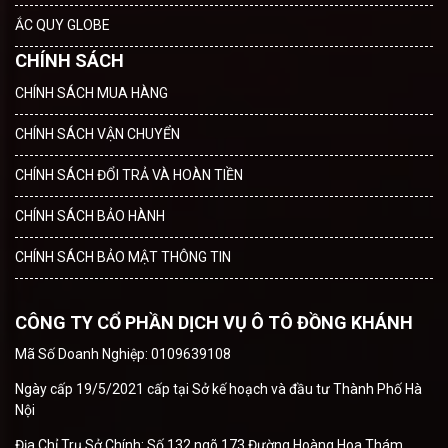
ẮC QUY GLOBE
CHÍNH SÁCH
CHÍNH SÁCH MUA HÀNG
CHÍNH SÁCH VẬN CHUYỂN
CHÍNH SÁCH ĐỔI TRẢ VÀ HOÀN TIỀN
CHÍNH SÁCH BẢO HÀNH
CHÍNH SÁCH BẢO MẬT THÔNG TIN
CÔNG TY CỔ PHẦN DỊCH VỤ Ô TÔ ĐỒNG KHÁNH
Mã Số Doanh Nghiệp: 0109639108
Ngày cấp 19/5/2021 cấp tại Sở kế hoạch và đầu tư Thành Phố Hà
Nội
Địa Chỉ Trụ Sở Chính: Số 132 ngõ 173 Đường Hoàng Hoa Thám,