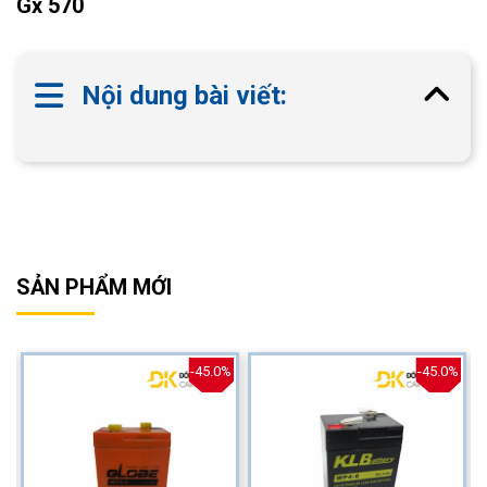
Gx 570
Nội dung bài viết:
SẢN PHẨM MỚI
%
-45.0%
-45.0%