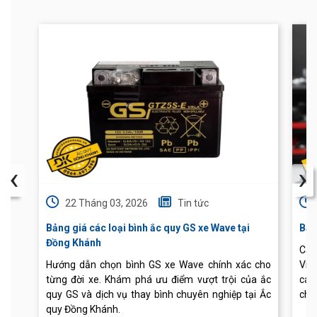
‹
›
22 Tháng 03, 2026
Tin tức
Bảng giá các loại bình ắc quy GS xe Wave tại
Báo
Đồng Khánh
Cập
Hướng dẫn chọn bình GS xe Wave chính xác cho
Vis
từng đời xe. Khám phá ưu điểm vượt trội của ắc
các
quy GS và dịch vụ thay bình chuyên nghiệp tại Ắc
chu
quy Đồng Khánh.