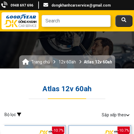
0948 697 696
dongkhanhcarservice@gmail.com
Trang chủ
12v 60ah
Atlas 12v 60ah
Atlas 12v 60ah
Bộ lọc
Sắp xếp theo
-10.7%
-10.7%