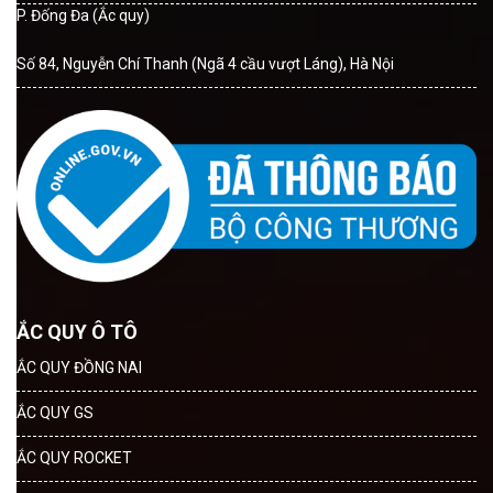
P. Đống Đa (Ắc quy)
Số 84, Nguyễn Chí Thanh (Ngã 4 cầu vượt Láng), Hà Nội
ẮC QUY Ô TÔ
ẮC QUY ĐỒNG NAI
ẮC QUY GS
ẮC QUY ROCKET