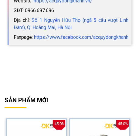
Website:
https://acquydongkhanh.vn/
SĐT: 0966.697.696
Địa chỉ:
Số 1 Nguyễn Hữu Thọ (ngã 5 cầu vượt Linh
Đàm), Q. Hoàng Mai, Hà Nội
Fanpage:
https://www.facebook.com/acquydongkhanh
SẢN PHẨM MỚI
%
-45.0%
-45.0%