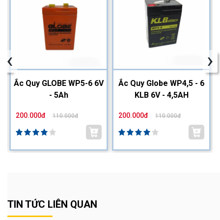
‹
›
2
Ắc Quy GLOBE WP5-6 6V
Ắc Quy Globe WP4,5 - 6
- 5Ah
KLB 6V - 4,5AH
200.000đ
200.000đ
110.000đ
110.000đ
TIN TỨC LIÊN QUAN