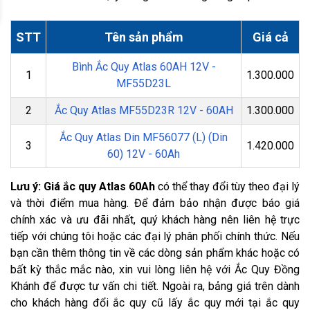
STT
Tên sản phẩm
Giá cả
Bình Ắc Quy Atlas 60AH 12V -
1
1.300.000
MF55D23L
2
Ắc Quy Atlas MF55D23R 12V - 60AH
1.300.000
Ắc Quy Atlas Din MF56077 (L) (Din
3
1.420.000
60) 12V - 60Ah
Lưu ý: Giá ắc quy Atlas 60Ah
có thể thay đổi tùy theo đại lý
và thời điểm mua hàng. Để đảm bảo nhận được báo giá
chính xác và ưu đãi nhất, quý khách hàng nên liên hệ trực
tiếp với chúng tôi hoặc các đại lý phân phối chính thức. Nếu
bạn cần thêm thông tin về các dòng sản phẩm khác hoặc có
bất kỳ thắc mắc nào, xin vui lòng liên hệ với Ắc Quy Đồng
Khánh để được tư vấn chi tiết. Ngoài ra, bảng giá trên dành
cho khách hàng đổi ắc quy cũ lấy ắc quy mới tại ắc quy