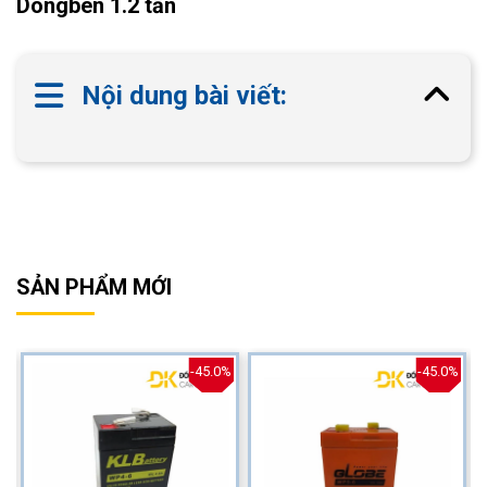
Dongben 1.2 tấn
Nội dung bài viết:
SẢN PHẨM MỚI
%
-45.0%
-45.0%