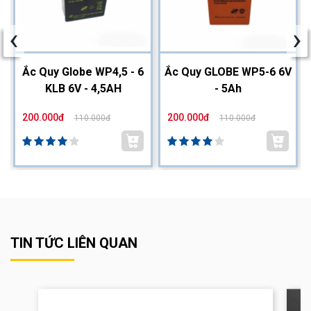
‹
›
2
Ắc Quy Globe WP4,5 - 6
Ắc Quy GLOBE WP5-6 6V
KLB 6V - 4,5AH
- 5Ah
200.000đ
200.000đ
110.000đ
110.000đ
TIN TỨC LIÊN QUAN