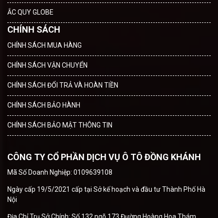
ẮC QUY GLOBE
CHÍNH SÁCH
CHÍNH SÁCH MUA HÀNG
CHÍNH SÁCH VẬN CHUYỂN
CHÍNH SÁCH ĐỔI TRẢ VÀ HOÀN TIỀN
CHÍNH SÁCH BẢO HÀNH
CHÍNH SÁCH BẢO MẬT THÔNG TIN
CÔNG TY CỔ PHẦN DỊCH VỤ Ô TÔ ĐỒNG KHÁNH
Mã Số Doanh Nghiệp: 0109639108
Ngày cấp 19/5/2021 cấp tại Sở kế hoạch và đầu tư Thành Phố Hà
Nội
Địa Chỉ Trụ Sở Chính: Số 132 ngõ 173 Đường Hoàng Hoa Thám,