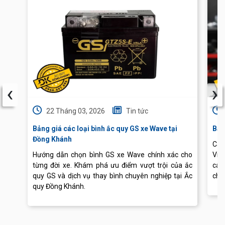
‹
›
22 Tháng 03, 2026
Tin tức
Bảng giá các loại bình ắc quy GS xe Wave tại
Báo
Đồng Khánh
Cập
Hướng dẫn chọn bình GS xe Wave chính xác cho
Vis
từng đời xe. Khám phá ưu điểm vượt trội của ắc
các
quy GS và dịch vụ thay bình chuyên nghiệp tại Ắc
chu
quy Đồng Khánh.