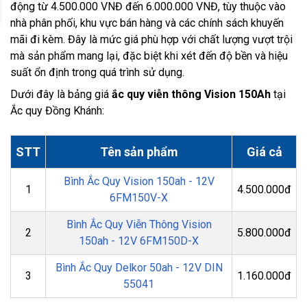
động từ 4.500.000 VNĐ đến 6.000.000 VNĐ, tùy thuộc vào
nhà phân phối, khu vực bán hàng và các chính sách khuyến
mãi đi kèm. Đây là mức giá phù hợp với chất lượng vượt trội
mà sản phẩm mang lại, đặc biệt khi xét đến độ bền và hiệu
suất ổn định trong quá trình sử dụng.
Dưới đây là bảng giá
ắc quy viễn thông Vision 150Ah
tại
Ắc quy Đồng Khánh:
STT
Tên sản phẩm
Giá cả
Bình Ắc Quy Vision 150ah - 12V
1
4.500.000đ
6FM150V-X
Bình Ắc Quy Viễn Thông Vision
2
5.800.000đ
150ah - 12V 6FM150D-X
Bình Ắc Quy Delkor 50ah - 12V DIN
3
1.160.000đ
55041