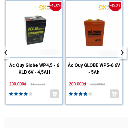
%
-45.0%
-45.0%
‹
›
2
Ắc Quy Globe WP4,5 - 6
Ắc Quy GLOBE WP5-6 6V
KLB 6V - 4,5AH
- 5Ah
200.000đ
200.000đ
110.000đ
110.000đ