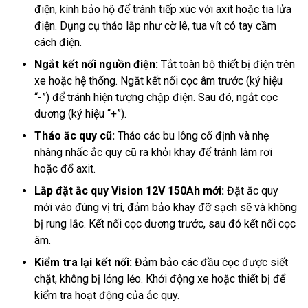
điện, kính bảo hộ để tránh tiếp xúc với axit hoặc tia lửa
điện. Dụng cụ tháo lắp như cờ lê, tua vít có tay cầm
cách điện.
Ngắt kết nối nguồn điện:
Tắt toàn bộ thiết bị điện trên
xe hoặc hệ thống. Ngắt kết nối cọc âm trước (ký hiệu
“-”) để tránh hiện tượng chập điện. Sau đó, ngắt cọc
dương (ký hiệu “+”).
Tháo ắc quy cũ:
Tháo các bu lông cố định và nhẹ
nhàng nhấc ắc quy cũ ra khỏi khay để tránh làm rơi
hoặc đổ axit.
Lắp đặt ắc quy Vision 12V 150Ah mới:
Đặt ắc quy
mới vào đúng vị trí, đảm bảo khay đỡ sạch sẽ và không
bị rung lắc. Kết nối cọc dương trước, sau đó kết nối cọc
âm.
Kiểm tra lại kết nối:
Đảm bảo các đầu cọc được siết
chặt, không bị lỏng lẻo. Khởi động xe hoặc thiết bị để
kiểm tra hoạt động của ắc quy.