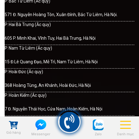
P. Bắc Từ Liêm (Ắc quy)
571 Đ. Nguyễn Hoàng Tôn, Xuân Đỉnh, Bắc Từ Liêm, Hà Nội.
P. Hai Bà Trưng (Ắc quy)
605 P. Minh Khai, Vĩnh Tuy, Hai Bà Trưng, Hà Nội
P. Nam Từ Liêm (Ắc quy)
15 Đ.Lê Quang Đạo, Mễ Trì, Nam Từ Liêm, Hà Nội
P. Hoài Đức (Ắc quy)
368 Hoàng Tùng, An Khánh, Hoài Đức, Hà Nội
P. Hoàn Kiếm (Ắc quy)
7 Đ. Nguyễn Thái Học, Cửa Nam, Hoàn Kiếm, Hà Nội
P. Hoàng Mai (Ắc quy)
Số 278, Tam Trinh, Yên Sở, Hoàng Mai, Hà Nội
Giỏ hàng
Zalo
Danh mục
Messenger