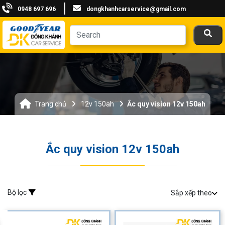
0948 697 696
dongkhanhcarservice@gmail.com
Trang chủ
12v 150ah
Ắc quy vision 12v 150ah
Ắc quy vision 12v 150ah
Bộ lọc
Sắp xếp theo