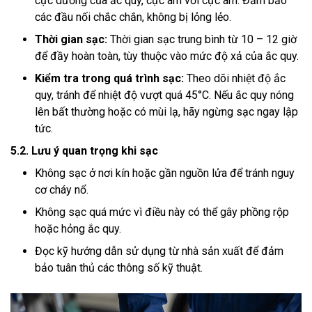
cực dương của ắc quy, cực âm với cực âm. Đảm bảo
các đầu nối chắc chắn, không bị lỏng lẻo.
Thời gian sạc:
Thời gian sạc trung bình từ 10 – 12 giờ
để đầy hoàn toàn, tùy thuộc vào mức độ xả của ắc quy.
Kiểm tra trong quá trình sạc:
Theo dõi nhiệt độ ắc
quy, tránh để nhiệt độ vượt quá 45°C. Nếu ắc quy nóng
lên bất thường hoặc có mùi lạ, hãy ngừng sạc ngay lập
tức.
5.2. Lưu ý quan trọng khi sạc
Không sạc ở nơi kín hoặc gần nguồn lửa để tránh nguy
cơ cháy nổ.
Không sạc quá mức vì điều này có thể gây phồng rộp
hoặc hỏng ắc quy.
Đọc kỹ hướng dẫn sử dụng từ nhà sản xuất để đảm
bảo tuân thủ các thông số kỹ thuật.