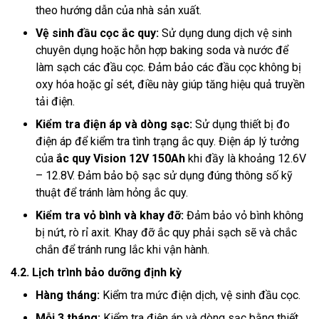
theo hướng dẫn của nhà sản xuất.
Vệ sinh đầu cọc ắc quy:
Sử dụng dung dịch vệ sinh
chuyên dụng hoặc hỗn hợp baking soda và nước để
làm sạch các đầu cọc. Đảm bảo các đầu cọc không bị
oxy hóa hoặc gỉ sét, điều này giúp tăng hiệu quả truyền
tải điện.
Kiểm tra điện áp và dòng sạc:
Sử dụng thiết bị đo
điện áp để kiểm tra tình trạng ắc quy. Điện áp lý tưởng
của
ắc quy Vision 12V 150Ah
khi đầy là khoảng 12.6V
– 12.8V. Đảm bảo bộ sạc sử dụng đúng thông số kỹ
thuật để tránh làm hỏng ắc quy.
Kiểm tra vỏ bình và khay đỡ:
Đảm bảo vỏ bình không
bị nứt, rò rỉ axit. Khay đỡ ắc quy phải sạch sẽ và chắc
chắn để tránh rung lắc khi vận hành.
4.2. Lịch trình bảo dưỡng định kỳ
Hàng tháng:
Kiểm tra mức điện dịch, vệ sinh đầu cọc.
Mỗi 3 tháng:
Kiểm tra điện áp và dòng sạc bằng thiết