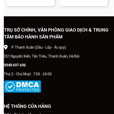
GS và dịch vụ thay bình
cách lựa chọn bình phù
chuyên nghiệp tại Ắc quy
hợp và dịch vụ thay ắc quy
Đồng Khánh.
chuyên nghiệp.
TRỤ SỞ CHÍNH, VĂN PHÒNG GIAO DỊCH & TRUNG
TÂM BẢO HÀNH SẢN PHẨM
P. Thanh Xuân (Dầu - Lốp - Ắc quy)
251 Nguyễn Xiển, Tân Triều, Thanh Xuân, Hà Nội
0948 697 696
Thứ 2 - Chủ Nhật : 7:00 - 24:00
HỆ THỐNG CỬA HÀNG