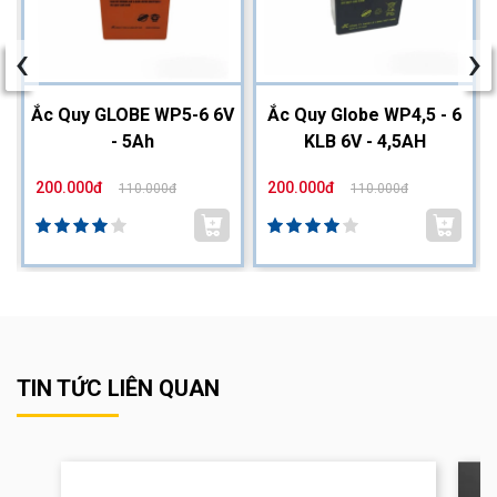
‹
›
2
Ắc Quy GLOBE WP5-6 6V
Ắc Quy Globe WP4,5 - 6
- 5Ah
KLB 6V - 4,5AH
200.000đ
200.000đ
110.000đ
110.000đ
TIN TỨC LIÊN QUAN