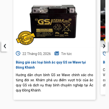
‹
›
22 Tháng 03, 2026
Tin tức
Bảng giá các loại bình ắc quy GS xe Wave tại
Báo
Đồng Khánh
Cập
Hướng dẫn chọn bình GS xe Wave chính xác cho
Vis
từng đời xe. Khám phá ưu điểm vượt trội của ắc
các
quy GS và dịch vụ thay bình chuyên nghiệp tại Ắc
chu
quy Đồng Khánh.