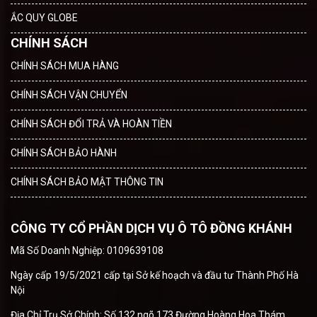
ẮC QUY GLOBE
CHÍNH SÁCH
CHÍNH SÁCH MUA HÀNG
CHÍNH SÁCH VẬN CHUYỂN
CHÍNH SÁCH ĐỔI TRẢ VÀ HOÀN TIỀN
CHÍNH SÁCH BẢO HÀNH
CHÍNH SÁCH BẢO MẬT THÔNG TIN
CÔNG TY CỔ PHẦN DỊCH VỤ Ô TÔ ĐỒNG KHÁNH
Mã Số Doanh Nghiệp: 0109639108
Ngày cấp 19/5/2021 cấp tại Sở kế hoạch và đầu tư Thành Phố Hà
Nội
Địa Chỉ Trụ Sở Chính: Số 132 ngõ 173 Đường Hoàng Hoa Thám,