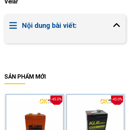
Velar
Nội dung bài viết:
SẢN PHẨM MỚI
%
-45.0%
-45.0%