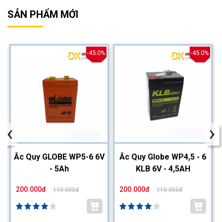
SẢN PHẨM MỚI
%
-45.0%
-45.0%
‹
›
2
Ắc Quy GLOBE WP5-6 6V
Ắc Quy Globe WP4,5 - 6
- 5Ah
KLB 6V - 4,5AH
200.000đ
200.000đ
110.000đ
110.000đ