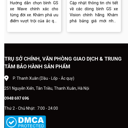
Hướng dẫn chọn bình GS
Cập nhật thông tin chi tiết
xe Wave chính xác cho
về các dòng bình GS xe
từng đời xe. Khám phá ưu
Vision chính hãng. Khám
điểm vượt trội của ắc quy
phá bảng giá mới nhất,
GS và dịch vụ thay bình
cách lựa chọn bình phù
chuyên nghiệp tại Ắc quy
hợp và dịch vụ thay ắc quy
Đồng Khánh.
chuyên nghiệp.
TRỤ SỞ CHÍNH, VĂN PHÒNG GIAO DỊCH & TRUNG
TÂM BẢO HÀNH SẢN PHẨM
P. Thanh Xuân (Dầu - Lốp - Ắc quy)
251 Nguyễn Xiển, Tân Triều, Thanh Xuân, Hà Nội
0948 697 696
Thứ 2 - Chủ Nhật : 7:00 - 24:00