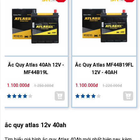
Ắc Quy Atlas 40Ah 12V -
Ắc Quy Atlas MF44B19FL
MF44B19L
12V - 40AH
1.100.000đ
1.100.000đ
1.250.000đ
1.220.000đ
ắc quy atlas 12v 40ah
Tìm hiểu giá bình ắc quy Atlas 40Ah mới nhất hiện nay, kèm