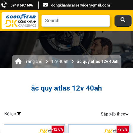
0948 697 696
dongkhanhcarservice@gmail.com
Trang chủ
12v 40ah
ắc quy atlas 12v 40ah
ắc quy atlas 12v 40ah
Bộ lọc
Sắp xếp theo
-12.0%
-9.8%