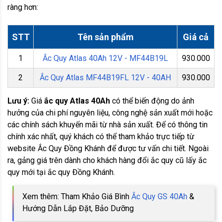
ràng hơn:
STT
Tên sản phẩm
Giá cả
1
Ắc Quy Atlas 40Ah 12V - MF44B19L
930.000
2
Ắc Quy Atlas MF44B19FL 12V - 40AH
930.000
Lưu ý:
Giá
ắc quy Atlas 40Ah
có thể biến động do ảnh
hưởng của chi phí nguyên liệu, công nghệ sản xuất mới hoặc
các chính sách khuyến mãi từ nhà sản xuất. Để có thông tin
chính xác nhất, quý khách có thể tham khảo trực tiếp từ
website Ắc Quy Đồng Khánh để được tư vấn chi tiết. Ngoài
ra, gảng giá trên dành cho khách hàng đổi ắc quy cũ lấy ắc
quy mới tại ắc quy Đồng Khánh.
Xem thêm: Tham Khảo Giá Bình
Ắc Quy GS 40Ah
&
Hướng Dẫn Lắp Đặt, Bảo Dưỡng