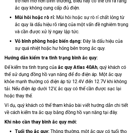
trở nên mờ hơn bình thường, điều này có thể chỉ ra rằng
ắc quy không cung cấp đủ điện.
Mùi hôi hoặc rò rỉ:
Mùi hôi hoặc sự rò rỉ chất lỏng từ
ắc quy là dấu hiệu rõ ràng của một vấn đề nghiêm trọng
và cần được xử lý ngay lập tức.
Vỏ bình phồng hoặc biến dạng:
Đây là dấu hiệu của
sự quá nhiệt hoặc hư hỏng bên trong ắc quy.
Hướng dẫn kiểm tra tình trạng bình ắc quy:
Để kiểm tra tình trạng của
ắc quy Atlas 40Ah
, quý khách có
thể sử dụng đồng hồ vạn năng để đo điện áp. Một ắc quy
khỏe mạnh thường có điện áp từ 12.4V đến 12.7V khi không
tải. Nếu điện áp dưới 12V, ắc quy có thể cần được sạc lại
hoặc thay thế.
Ví dụ, quý khách có thể tham khảo bài viết hướng dẫn chi tiết
về cách kiểm tra ắc quy bằng đồng hồ vạn năng tại đây.
Khi nào cần thay bình ắc quy mới:
Tuổi thọ ắc quy:
Thông thường, một ắc quy có tuổi thọ