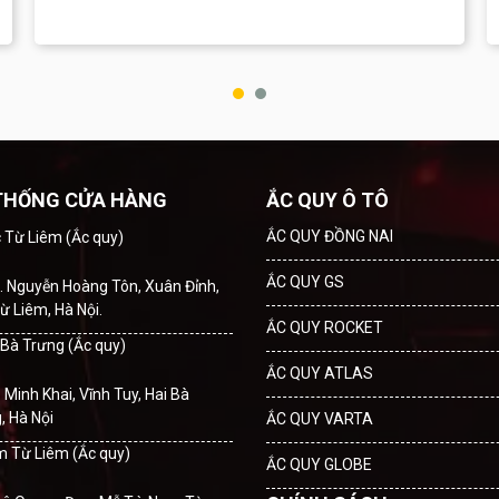
THỐNG CỬA HÀNG
ẮC QUY Ô TÔ
ẮC QUY ĐỒNG NAI
c Từ Liêm (Ắc quy)
ẮC QUY GS
. Nguyễn Hoàng Tôn, Xuân Đỉnh,
ừ Liêm, Hà Nội.
ẮC QUY ROCKET
i Bà Trưng (Ắc quy)
ẮC QUY ATLAS
. Minh Khai, Vĩnh Tuy, Hai Bà
, Hà Nội
ẮC QUY VARTA
m Từ Liêm (Ắc quy)
ẮC QUY GLOBE