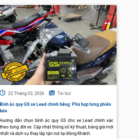
22 Tháng 03, 2026
Tin tức
22
Bình ắc quy GS xe Lead chính hãng: Phù hợp từng phiên
Bình G
bản
Hướng dẫn chọn bình ắc quy GS cho xe Lead chính xác
Bạn c
theo từng đời xe. Cập nhật thông số kỹ thuật, bảng giá mới
quy ph
nhất và dịch vụ thay lắp tận nơi tại Đồng Khánh.
tại Ắc