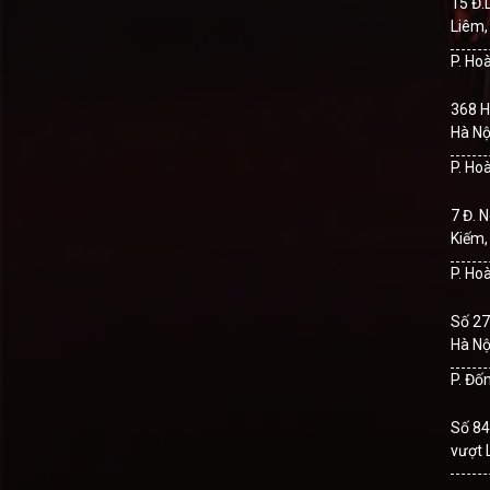
15 Đ.
Liêm,
P. Ho
368 H
Hà Nộ
P. Ho
7 Đ. 
Kiếm,
P. Ho
Số 27
Hà Nộ
P. Đố
Số 84
vượt 