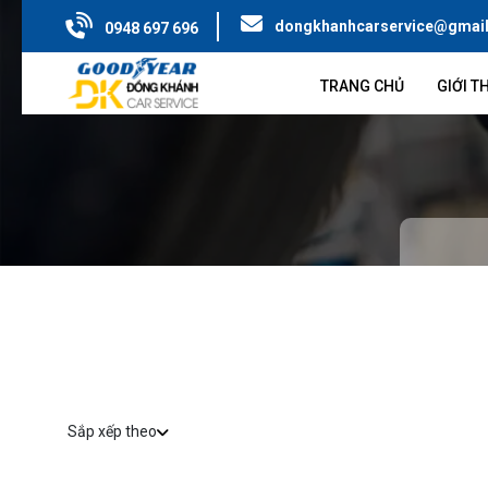
dongkhanhcarservice@gmai
0948 697 696
TRANG CHỦ
GIỚI T
Sắp xếp theo