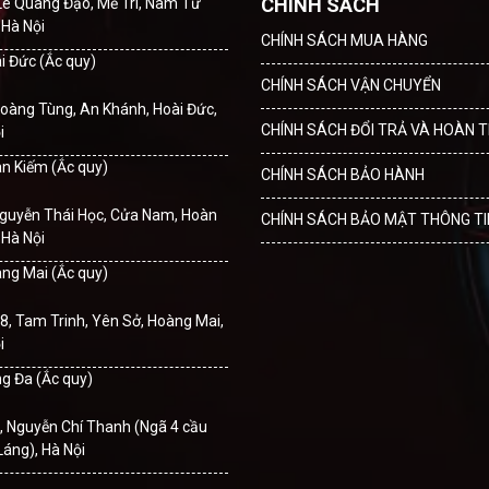
CHÍNH SÁCH
Lê Quang Đạo, Mễ Trì, Nam Từ
 Hà Nội
CHÍNH SÁCH MUA HÀNG
ài Đức (Ắc quy)
CHÍNH SÁCH VẬN CHUYỂN
oàng Tùng, An Khánh, Hoài Đức,
CHÍNH SÁCH ĐỔI TRẢ VÀ HOÀN T
i
àn Kiếm (Ắc quy)
CHÍNH SÁCH BẢO HÀNH
Nguyễn Thái Học, Cửa Nam, Hoàn
CHÍNH SÁCH BẢO MẬT THÔNG TI
 Hà Nội
àng Mai (Ắc quy)
8, Tam Trinh, Yên Sở, Hoàng Mai,
i
ng Đa (Ắc quy)
, Nguyễn Chí Thanh (Ngã 4 cầu
Láng), Hà Nội