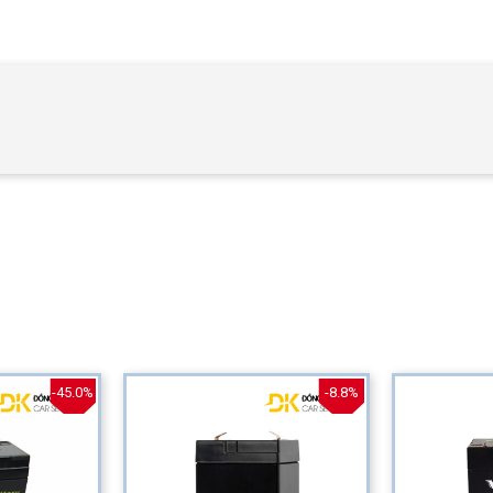
-45.0%
-8.8%