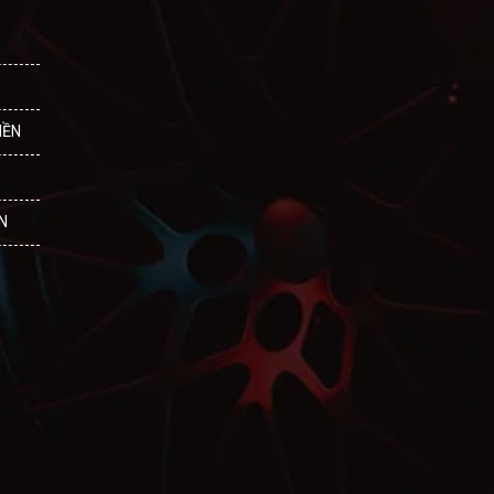
IỀN
N