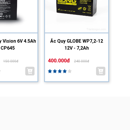
y Vision 6V 4.5Ah
Ắc Quy GLOBE WP7,2-12
Ắc Q
| CP645
12V - 7,2Ah
400.000đ
200.
150.000đ
240.000đ