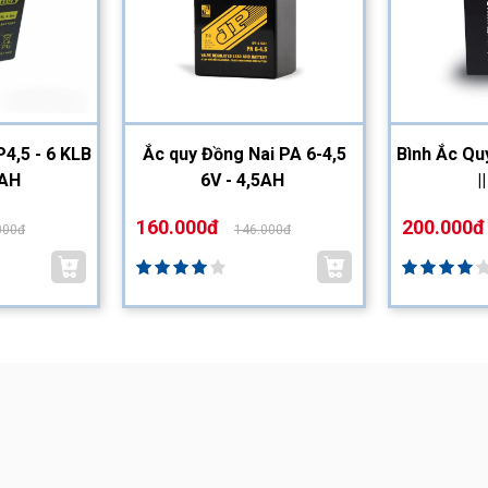
4,5 - 6 KLB
Ắc quy Đồng Nai PA 6-4,5
Bình Ắc Qu
5AH
6V - 4,5AH
|
160.000đ
200.000đ
000đ
146.000đ