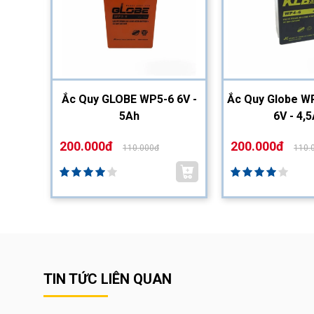
2-12
Ắc Quy GLOBE WP5-6 6V -
Ắc Quy Globe WP
5Ah
6V - 4,
200.000đ
200.000đ
110.000đ
110.
TIN TỨC LIÊN QUAN