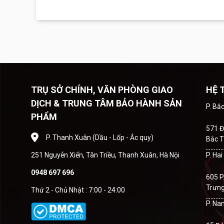
TRỤ SỞ CHÍNH, VĂN PHÒNG GIAO
HỆ 
DỊCH & TRUNG TÂM BẢO HÀNH SẢN
P. Bắ
PHẨM
571 Đ
P. Thanh Xuân (Dầu - Lốp - Ắc quy)
Bắc T
251 Nguyễn Xiển, Tân Triều, Thanh Xuân, Hà Nội
P. Ha
0948 697 696
605 P
Trưng
Thứ 2 - Chủ Nhật : 7:00 - 24:00
P. Na