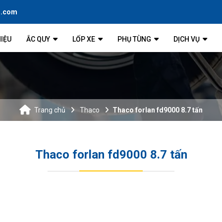
l.com
HIỆU
ẮC QUY
LỐP XE
PHỤ TÙNG
DỊCH VỤ
Trang chủ
Thaco
Thaco forlan fd9000 8.7 tấn
Thaco forlan fd9000 8.7 tấn