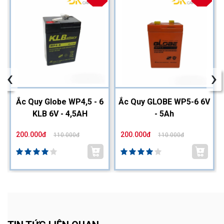
‹
›
2
Ắc Quy Globe WP4,5 - 6
Ắc Quy GLOBE WP5-6 6V
KLB 6V - 4,5AH
- 5Ah
200.000đ
200.000đ
110.000đ
110.000đ