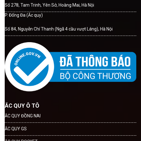
Số 278, Tam Trinh, Yên Sở, Hoàng Mai, Hà Nội
P. Đống Đa (Ắc quy)
Số 84, Nguyễn Chí Thanh (Ngã 4 cầu vượt Láng), Hà Nội
ẮC QUY Ô TÔ
ẮC QUY ĐỒNG NAI
ẮC QUY GS