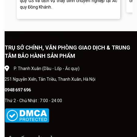
quy GS và dịch vụ thay bình chuyên nghiệp tại Ắc
chu
quy Đồng Khánh.
TRỤ SỞ CHÍNH, VĂN PHÒNG GIAO DỊCH & TRUNG
TÂM BẢO HÀNH SẢN PHẨM
P. Thanh Xuân (Dầu - Lốp - Ắc quy)
251 Nguyễn Xiển, Tân Triều, Thanh Xuân, Hà Nội
0948 697 696
Thứ 2 - Chủ Nhật : 7:00 - 24:00