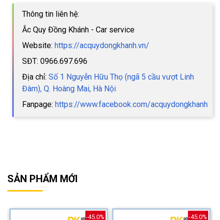
Thông tin liên hệ:
Ắc Quy Đồng Khánh - Car service
Website:
https://acquydongkhanh.vn/
SĐT: 0966.697.696
Địa chỉ:
Số 1 Nguyễn Hữu Thọ (ngã 5 cầu vượt Linh
Đàm), Q. Hoàng Mai, Hà Nội
Fanpage:
https://www.facebook.com/acquydongkhanh
SẢN PHẨM MỚI
%
-45.0%
-45.0%