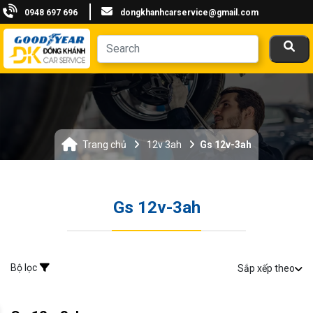
0948 697 696
dongkhanhcarservice@gmail.com
Trang chủ
12v 3ah
Gs 12v-3ah
Gs 12v-3ah
Bộ lọc
Sắp xếp theo