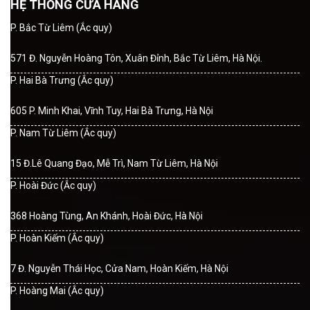
HỆ THỐNG CỬA HÀNG
P. Bắc Từ Liêm (Ắc quy)
571 Đ. Nguyễn Hoàng Tôn, Xuân Đỉnh, Bắc Từ Liêm, Hà Nội.
P. Hai Bà Trưng (Ắc quy)
605 P. Minh Khai, Vĩnh Tuy, Hai Bà Trưng, Hà Nội
P. Nam Từ Liêm (Ắc quy)
15 Đ.Lê Quang Đạo, Mễ Trì, Nam Từ Liêm, Hà Nội
P. Hoài Đức (Ắc quy)
368 Hoàng Tùng, An Khánh, Hoài Đức, Hà Nội
P. Hoàn Kiếm (Ắc quy)
7 Đ. Nguyễn Thái Học, Cửa Nam, Hoàn Kiếm, Hà Nội
P. Hoàng Mai (Ắc quy)