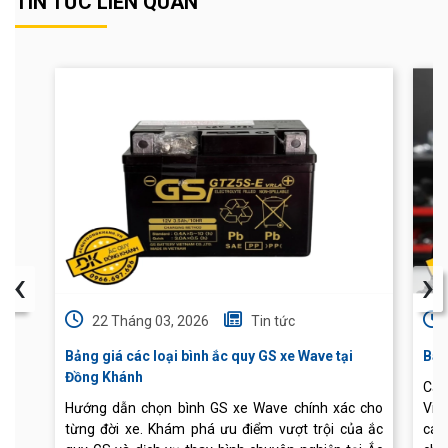
TIN TỨC LIÊN QUAN
‹
›
22 Tháng 03, 2026
Tin tức
Bảng giá các loại bình ắc quy GS xe Wave tại
Báo
Đồng Khánh
Cập
Hướng dẫn chọn bình GS xe Wave chính xác cho
Vis
từng đời xe. Khám phá ưu điểm vượt trội của ắc
các