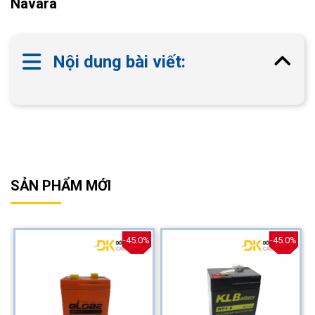
Navara
Nội dung bài viết:
SẢN PHẨM MỚI
%
-45.0%
-45.0%