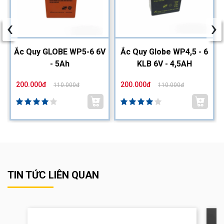
‹
›
2
Ắc Quy GLOBE WP5-6 6V
Ắc Quy Globe WP4,5 - 6
- 5Ah
KLB 6V - 4,5AH
200.000đ
200.000đ
110.000đ
110.000đ
TIN TỨC LIÊN QUAN