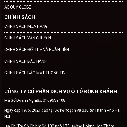
ẮC QUY GLOBE
CHÍNH SÁCH
CHÍNH SÁCH MUA HÀNG
CHÍNH SÁCH VẬN CHUYỂN
CHÍNH SÁCH ĐỔI TRẢ VÀ HOÀN TIỀN
CHÍNH SÁCH BẢO HÀNH
CHÍNH SÁCH BẢO MẬT THÔNG TIN
CÔNG TY CỔ PHẦN DỊCH VỤ Ô TÔ ĐỒNG KHÁNH
Mã Số Doanh Nghiệp: 0109639108
Ngày cấp 19/5/2021 cấp tại Sở kế hoạch và đầu tư Thành Phố Hà
Nội
Địa Chỉ Trụ Sở Chính: Số 132 ngõ 173 Đường Hoàng Hoa Thám,