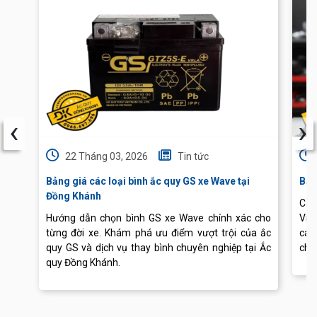
‹
›
22 Tháng 03, 2026
Tin tức
Bảng giá các loại bình ắc quy GS xe Wave tại
Báo
Đồng Khánh
Cập
Hướng dẫn chọn bình GS xe Wave chính xác cho
Vis
từng đời xe. Khám phá ưu điểm vượt trội của ắc
các
quy GS và dịch vụ thay bình chuyên nghiệp tại Ắc
chu
quy Đồng Khánh.