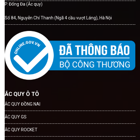
P. Đống Đa (Ắc quy)
Số 84, Nguyễn Chí Thanh (Ngã 4 cầu vượt Láng), Hà Nội
ẮC QUY Ô TÔ
ẮC QUY ĐỒNG NAI
ẮC QUY GS
ẮC QUY ROCKET