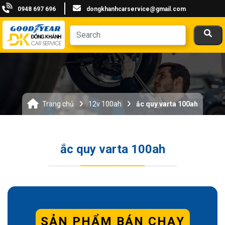
0948 697 696
dongkhanhcarservice@gmail.com
Trang chủ
12v 100ah
ắc quy varta 100ah
ắc quy varta 100ah
SẢN PHẨM BÁN CHẠY