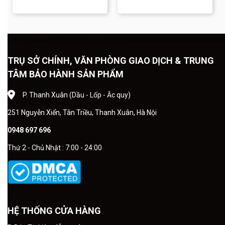
GS và dịch vụ thay bình
cách lựa chọn bình phù
chuyên nghiệp tại Ắc quy
hợp và dịch vụ thay ắc quy
Đồng Khánh.
chuyên nghiệp.
TRỤ SỞ CHÍNH, VĂN PHÒNG GIAO DỊCH & TRUNG
TÂM BẢO HÀNH SẢN PHẨM
P. Thanh Xuân (Dầu - Lốp - Ắc quy)
251 Nguyễn Xiển, Tân Triều, Thanh Xuân, Hà Nội
0948 697 696
Thứ 2 - Chủ Nhật : 7:00 - 24:00
HỆ THỐNG CỬA HÀNG