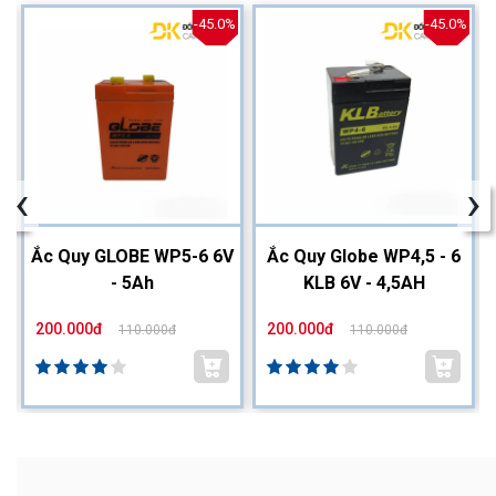
%
-45.0%
-45.0%
‹
›
2
Ắc Quy GLOBE WP5-6 6V
Ắc Quy Globe WP4,5 - 6
- 5Ah
KLB 6V - 4,5AH
200.000đ
200.000đ
110.000đ
110.000đ