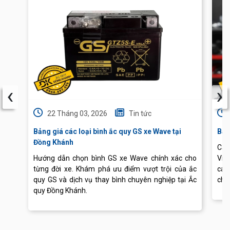
‹
›
22 Tháng 03, 2026
Tin tức
Bảng giá các loại bình ắc quy GS xe Wave tại
Báo
Đồng Khánh
Cập
Hướng dẫn chọn bình GS xe Wave chính xác cho
Vis
từng đời xe. Khám phá ưu điểm vượt trội của ắc
các
quy GS và dịch vụ thay bình chuyên nghiệp tại Ắc
chu
quy Đồng Khánh.