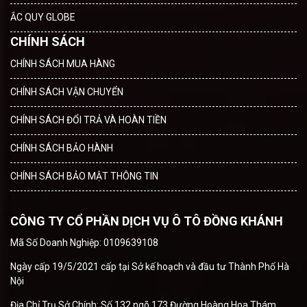
ẮC QUY GLOBE
CHÍNH SÁCH
CHÍNH SÁCH MUA HÀNG
CHÍNH SÁCH VẬN CHUYỂN
CHÍNH SÁCH ĐỔI TRẢ VÀ HOÀN TIỀN
CHÍNH SÁCH BẢO HÀNH
CHÍNH SÁCH BẢO MẬT THÔNG TIN
CÔNG TY CỔ PHẦN DỊCH VỤ Ô TÔ ĐỒNG KHÁNH
Mã Số Doanh Nghiệp: 0109639108
Ngày cấp 19/5/2021 cấp tại Sở kế hoạch và đầu tư Thành Phố Hà
Nội
Địa Chỉ Trụ Sở Chính: Số 132 ngõ 173 Đường Hoàng Hoa Thám,