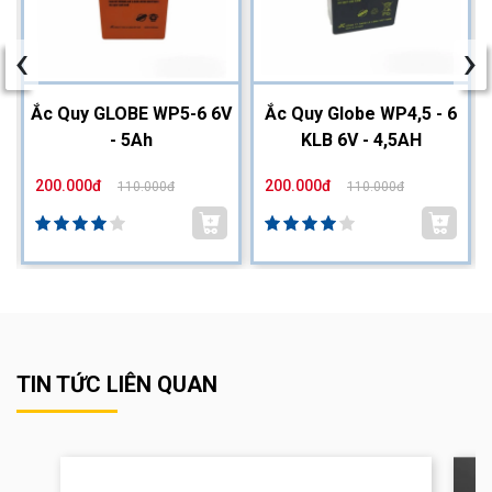
‹
›
2
Ắc Quy GLOBE WP5-6 6V
Ắc Quy Globe WP4,5 - 6
- 5Ah
KLB 6V - 4,5AH
200.000đ
200.000đ
110.000đ
110.000đ
TIN TỨC LIÊN QUAN