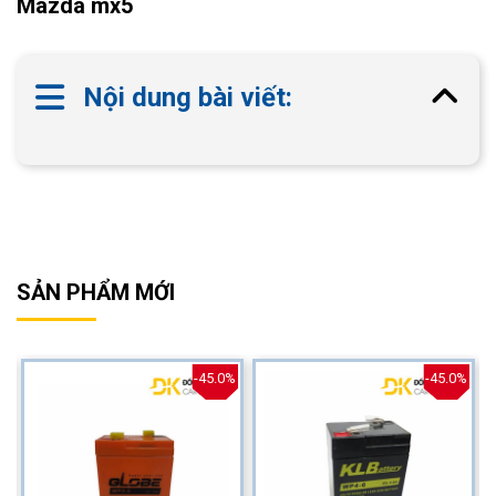
Mazda mx5
Nội dung bài viết:
SẢN PHẨM MỚI
%
-45.0%
-45.0%