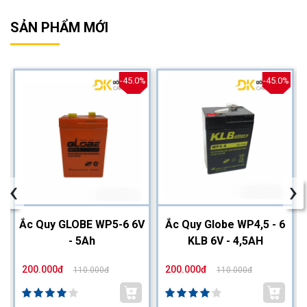
SẢN PHẨM MỚI
%
-45.0%
-45.0%
‹
›
2
Ắc Quy GLOBE WP5-6 6V
Ắc Quy Globe WP4,5 - 6
- 5Ah
KLB 6V - 4,5AH
200.000đ
200.000đ
110.000đ
110.000đ