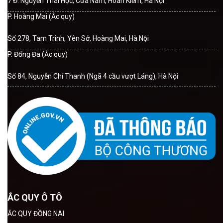
7 Đ. Nguyễn Thái Học, Cửa Nam, Hoàn Kiếm, Hà Nội
P. Hoàng Mai (Ắc quy)
Số 278, Tam Trinh, Yên Sở, Hoàng Mai, Hà Nội
P. Đống Đa (Ắc quy)
Số 84, Nguyễn Chí Thanh (Ngã 4 cầu vượt Láng), Hà Nội
ẮC QUY Ô TÔ
ẮC QUY ĐỒNG NAI