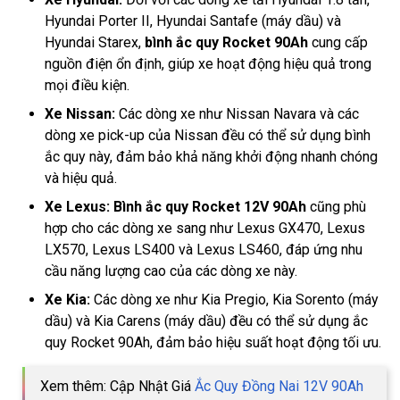
Hyundai Porter II, Hyundai Santafe (máy dầu) và
Hyundai Starex,
bình ắc quy Rocket 90Ah
cung cấp
nguồn điện ổn định, giúp xe hoạt động hiệu quả trong
mọi điều kiện.
Xe Nissan:
Các dòng xe như Nissan Navara và các
dòng xe pick-up của Nissan đều có thể sử dụng bình
ắc quy này, đảm bảo khả năng khởi động nhanh chóng
và hiệu quả.
Xe Lexus:
Bình ắc quy Rocket 12V 90Ah
cũng phù
hợp cho các dòng xe sang như Lexus GX470, Lexus
LX570, Lexus LS400 và Lexus LS460, đáp ứng nhu
cầu năng lượng cao của các dòng xe này.
Xe Kia:
Các dòng xe như Kia Pregio, Kia Sorento (máy
dầu) và Kia Carens (máy dầu) đều có thể sử dụng ắc
quy Rocket 90Ah, đảm bảo hiệu suất hoạt động tối ưu.
Xem thêm: Cập Nhật Giá
Ắc Quy Đồng Nai 12V 90Ah