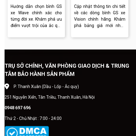
Khánh
Hướng dẫn chọn bình GS
Cập nhật thông tin chi tiết
xe Wave chính xác cho
về các dòng bình GS xe
từng đời xe. Khám phá ưu
Vision chính hãng. Khám
điểm vượt trội của ắc quy
phá bảng giá mới nhất,
GS và dịch vụ thay bình
cách lựa chọn bình phù
chuyên nghiệp tại Ắc quy
hợp và dịch vụ thay ắc quy
Đồng Khánh.
chuyên nghiệp.
TRỤ SỞ CHÍNH, VĂN PHÒNG GIAO DỊCH & TRUNG
TÂM BẢO HÀNH SẢN PHẨM
P. Thanh Xuân (Dầu - Lốp - Ắc quy)
251 Nguyễn Xiển, Tân Triều, Thanh Xuân, Hà Nội
0948 697 696
Thứ 2 - Chủ Nhật : 7:00 - 24:00