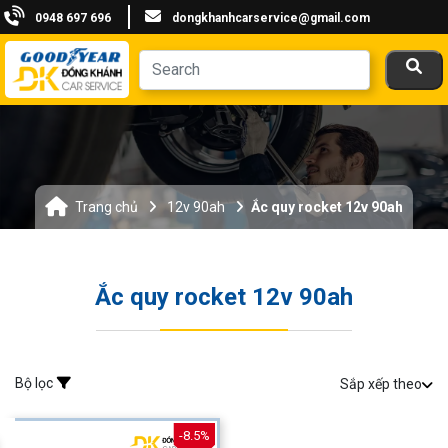
0948 697 696
dongkhanhcarservice@gmail.com
Trang chủ
12v 90ah
Ắc quy rocket 12v 90ah
Ắc quy rocket 12v 90ah
Bộ lọc
Sắp xếp theo
-8.5%