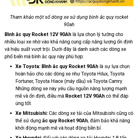
Tham khảo một số dòng xe sử dụng bình ắc quy rocket
90ah
Bình ắc quy Rocket 12V 90Ah
là lựa chọn lý tưởng cho
nhiều loại xe nhờ vào khả năng cung cấp năng lượng ổn định
và hiệu suất vượt trội. Dưới đây là danh sách các dòng xe
phổ biến mà bình ắc quy này phù hợp:
Xe Toyota:
Bình ắc quy Rocket 90Ah
là sự lựa chọn
hoàn hảo cho các dòng xe như Toyota Hilux, Toyota
Fortuner, Toyota Hiace (máy dầu) và Toyota Camry.
Những dòng xe này yêu cầu nguồn năng lượng mạnh
mẽ và ổn định, điều mà
Rocket 12V 90Ah
có thể đáp
ứng tốt.
Xe Mitsubishi:
Các dòng xe tải của Mitsubishi cũng có
thể sử dụng
ắc quy Rocket 90Ah
, đảm bảo khả năng
khởi động mạnh mẽ và hoạt động bền bỉ.
Xe Hyundai:
Đối với các dòng xe tải Hyundai 1.8 tấn,