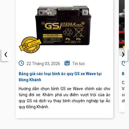
‹
›
22 Tháng 03, 2026
Tin tức
Bảng giá các loại bình ắc quy GS xe Wave tại
Báo
Đồng Khánh
Cập
Hướng dẫn chọn bình GS xe Wave chính xác cho
Vis
từng đời xe. Khám phá ưu điểm vượt trội của ắc
các
quy GS và dịch vụ thay bình chuyên nghiệp tại Ắc
chu
quy Đồng Khánh.