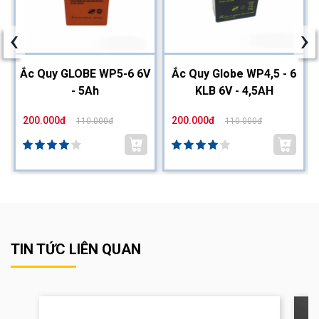
‹
›
2
Ắc Quy GLOBE WP5-6 6V
Ắc Quy Globe WP4,5 - 6
- 5Ah
KLB 6V - 4,5AH
200.000đ
200.000đ
110.000đ
110.000đ
TIN TỨC LIÊN QUAN