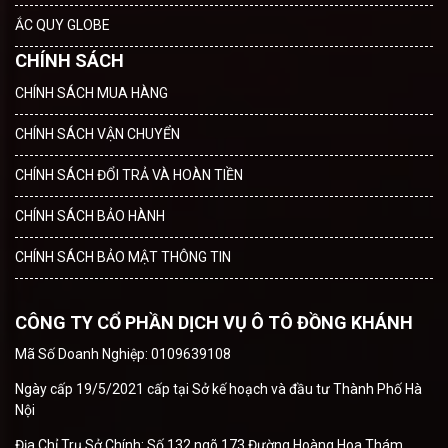
ẮC QUY GLOBE
CHÍNH SÁCH
CHÍNH SÁCH MUA HÀNG
CHÍNH SÁCH VẬN CHUYỂN
CHÍNH SÁCH ĐỔI TRẢ VÀ HOÀN TIỀN
CHÍNH SÁCH BẢO HÀNH
CHÍNH SÁCH BẢO MẬT THÔNG TIN
CÔNG TY CỔ PHẦN DỊCH VỤ Ô TÔ ĐỒNG KHÁNH
Mã Số Doanh Nghiệp: 0109639108
Ngày cấp 19/5/2021 cấp tại Sở kế hoạch và đầu tư Thành Phố Hà
Nội
Địa Chỉ Trụ Sở Chính: Số 132 ngõ 173 Đường Hoàng Hoa Thám,