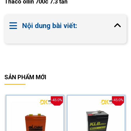
Thaco ollin 700c 7.3 tấn
Nội dung bài viết:
SẢN PHẨM MỚI
%
-45.0%
-45.0%