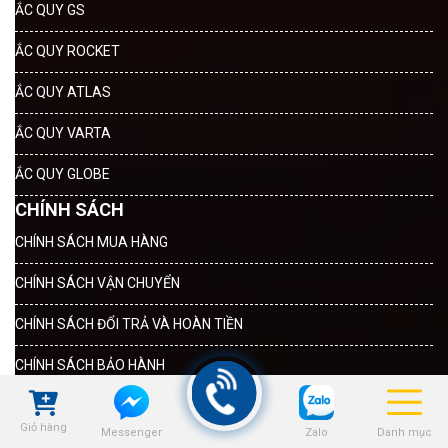
ẮC QUY GS
ẮC QUY ROCKET
ẮC QUY ATLAS
ẮC QUY VARTA
ẮC QUY GLOBE
CHÍNH SÁCH
CHÍNH SÁCH MUA HÀNG
CHÍNH SÁCH VẬN CHUYỂN
CHÍNH SÁCH ĐỔI TRẢ VÀ HOÀN TIỀN
CHÍNH SÁCH BẢO HÀNH
CHÍNH SÁCH BẢO MẬT THÔNG TIN
Giỏ hàng
Zalo
Danh mục
Messenger