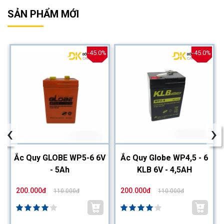
SẢN PHẨM MỚI
%
-45.0%
-45.0%
‹
›
2
Ắc Quy GLOBE WP5-6 6V
Ắc Quy Globe WP4,5 - 6
- 5Ah
KLB 6V - 4,5AH
200.000đ
200.000đ
110.000đ
110.000đ