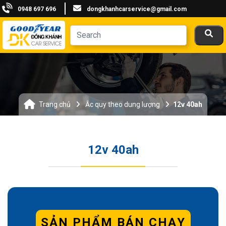
0948 697 696
dongkhanhcarservice@gmail.com
Trang chủ
Ắc quy theo dung lượng
12v 40ah
12v 40ah
SẢN PHẨM BÁN CHẠY