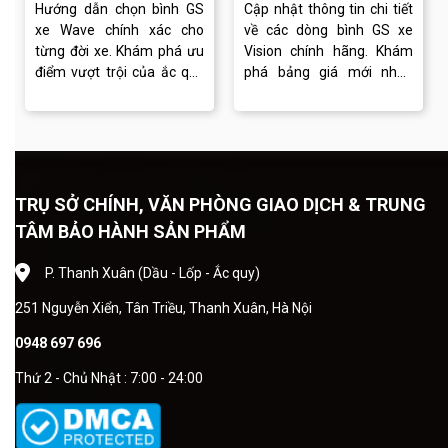
Hướng dẫn chọn bình GS
Cập nhật thông tin chi tiết
xe Wave chính xác cho
về các dòng bình GS xe
từng đời xe. Khám phá ưu
Vision chính hãng. Khám
điểm vượt trội của ắc quy
phá bảng giá mới nhất,
GS và dịch vụ thay bình
cách lựa chọn bình phù
chuyên nghiệp tại Ắc quy
hợp và dịch vụ thay ắc quy
Đồng Khánh.
chuyên nghiệp.
TRỤ SỞ CHÍNH, VĂN PHÒNG GIAO DỊCH & TRUNG
TÂM BẢO HÀNH SẢN PHẨM
P. Thanh Xuân (Dầu - Lốp - Ắc quy)
251 Nguyễn Xiển, Tân Triều, Thanh Xuân, Hà Nội
0948 697 696
Thứ 2 - Chủ Nhật : 7:00 - 24:00