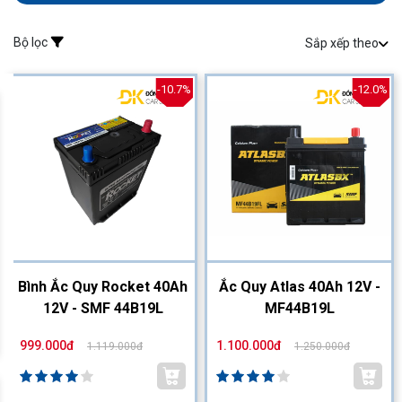
Bộ lọc
Sắp xếp theo
-10.7%
-12.0%
Bình Ắc Quy Rocket 40Ah
Ắc Quy Atlas 40Ah 12V -
12V - SMF 44B19L
MF44B19L
999.000đ
1.100.000đ
1.119.000đ
1.250.000đ