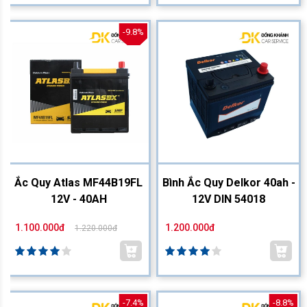
-9.8%
Ắc Quy Atlas MF44B19FL
Bình Ắc Quy Delkor 40ah -
12V - 40AH
12V DIN 54018
1.100.000đ
1.200.000đ
1.220.000đ
-7.4%
-8.8%