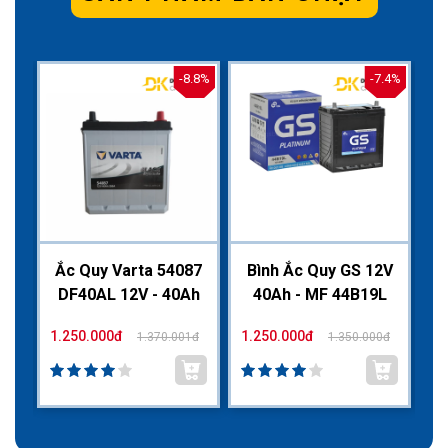
.8%
-7.4%
-8.8%
87
Bình Ắc Quy GS 12V
Ắc Quy Varta 54087
B
Ah
40Ah - MF 44B19L
DF40AL 12V - 40Ah
1.250.000đ
1.250.000đ
1.
1đ
1.350.000đ
1.370.001đ