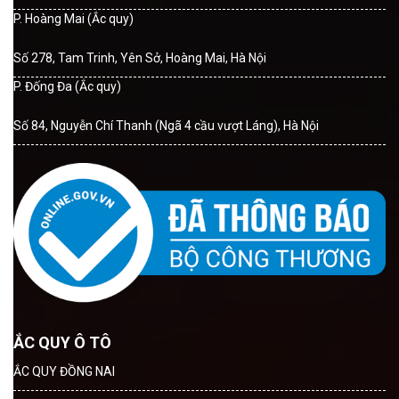
P. Hoàng Mai (Ắc quy)
Số 278, Tam Trinh, Yên Sở, Hoàng Mai, Hà Nội
P. Đống Đa (Ắc quy)
Số 84, Nguyễn Chí Thanh (Ngã 4 cầu vượt Láng), Hà Nội
ẮC QUY Ô TÔ
ẮC QUY ĐỒNG NAI