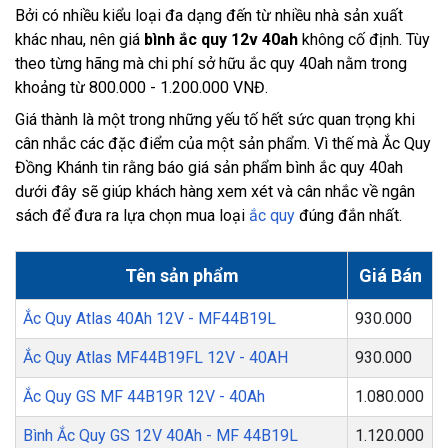
Bởi có nhiều kiểu loại đa dạng đến từ nhiều nhà sản xuất
khác nhau, nên giá
bình ắc quy 12v 40ah
không cố định. Tùy
theo từng hãng mà chi phí sở hữu ắc quy 40ah nằm trong
khoảng từ 800.000 - 1.200.000 VNĐ.
Giá thành là một trong những yếu tố hết sức quan trọng khi
cân nhắc các đặc điểm của một sản phẩm. Vì thế mà Ắc Quy
Đồng Khánh tin rằng báo giá sản phẩm bình ắc quy 40ah
dưới đây sẽ giúp khách hàng xem xét và cân nhắc về ngân
sách để đưa ra lựa chọn mua loại
ắc quy
đúng đắn nhất.
Tên sản phẩm
Giá Bán
Ắc Quy Atlas 40Ah 12V - MF44B19L
930.000
Ắc Quy Atlas MF44B19FL 12V - 40AH
930.000
Ắc Quy GS MF 44B19R 12V - 40Ah
1.080.000
Bình Ắc Quy GS 12V 40Ah - MF 44B19L
1.120.000