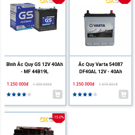
Bình Ắc Quy GS 12V 40Ah
Ắc Quy Varta 54087
- MF 44B19L
DF40AL 12V - 40Ah
1.250.000đ
1.250.000đ
1.350.000đ
1.370.001đ
-15.0%