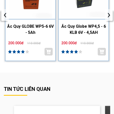
‹
›
2
Ắc Quy GLOBE WP5-6 6V
Ắc Quy Globe WP4,5 - 6
- 5Ah
KLB 6V - 4,5AH
200.000đ
200.000đ
110.000đ
110.000đ
TIN TỨC LIÊN QUAN