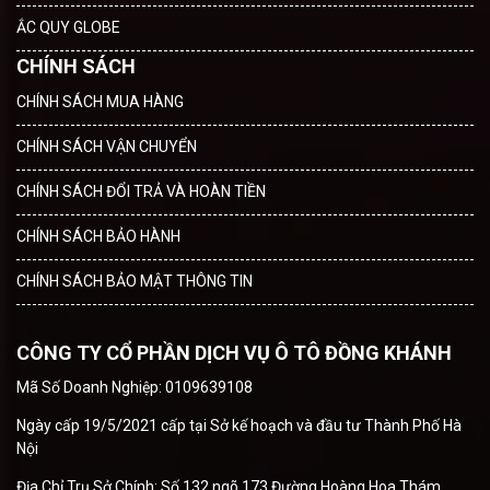
ẮC QUY GLOBE
CHÍNH SÁCH
CHÍNH SÁCH MUA HÀNG
CHÍNH SÁCH VẬN CHUYỂN
CHÍNH SÁCH ĐỔI TRẢ VÀ HOÀN TIỀN
CHÍNH SÁCH BẢO HÀNH
CHÍNH SÁCH BẢO MẬT THÔNG TIN
CÔNG TY CỔ PHẦN DỊCH VỤ Ô TÔ ĐỒNG KHÁNH
Mã Số Doanh Nghiệp: 0109639108
Ngày cấp 19/5/2021 cấp tại Sở kế hoạch và đầu tư Thành Phố Hà
Nội
Địa Chỉ Trụ Sở Chính: Số 132 ngõ 173 Đường Hoàng Hoa Thám,