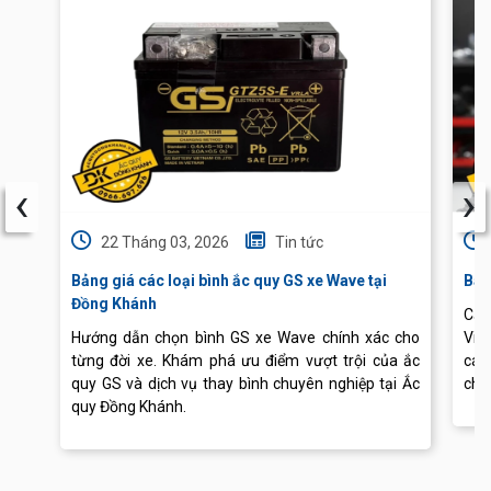
‹
›
22 Tháng 03, 2026
Tin tức
Bảng giá các loại bình ắc quy GS xe Wave tại
Báo
Đồng Khánh
Cập
Hướng dẫn chọn bình GS xe Wave chính xác cho
Vis
từng đời xe. Khám phá ưu điểm vượt trội của ắc
các
quy GS và dịch vụ thay bình chuyên nghiệp tại Ắc
chu
quy Đồng Khánh.