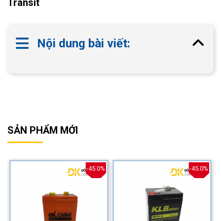
Transit
Nội dung bài viết:
SẢN PHẨM MỚI
%
-45.0%
-45.0%