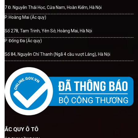
7 Đ. Nguyễn Thái Học, Cửa Nam, Hoàn Kiếm, Hà Nội
P. Hoàng Mai (Ắc quy)
Số 278, Tam Trinh, Yên Sở, Hoàng Mai, Hà Nội
P. Đống Đa (Ắc quy)
Số 84, Nguyễn Chí Thanh (Ngã 4 cầu vượt Láng), Hà Nội
ẮC QUY Ô TÔ