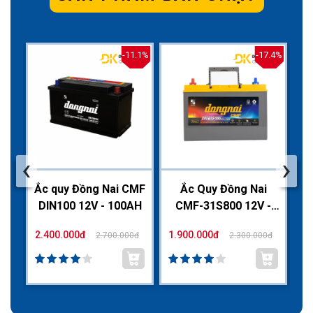
2.2%
-11.1%
-17.4%
‹
›
CMF
Ắc quy Đồng Nai CMF
Ắc Quy Đồng Nai
Bì
H
DIN100 12V - 100AH
CMF-31S800 12V -
100AH
2.400.000đ
1.900.000đ
1.
0đ
2.700.000đ
2.300.000đ