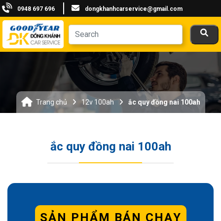
0948 697 696
dongkhanhcarservice@gmail.com
Trang chủ
12v 100ah
ắc quy đồng nai 100ah
ắc quy đồng nai 100ah
SẢN PHẨM BÁN CHẠY