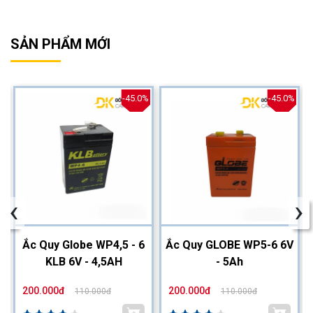
SẢN PHẨM MỚI
%
-45.0%
-45.0%
‹
›
2
Ắc Quy Globe WP4,5 - 6
Ắc Quy GLOBE WP5-6 6V
KLB 6V - 4,5AH
- 5Ah
200.000đ
200.000đ
110.000đ
110.000đ