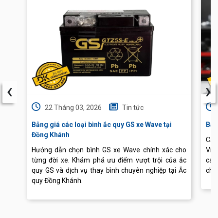
‹
›
22 Tháng 03, 2026
Tin tức
Bảng giá các loại bình ắc quy GS xe Wave tại
Báo
Đồng Khánh
Cập
Hướng dẫn chọn bình GS xe Wave chính xác cho
Vis
từng đời xe. Khám phá ưu điểm vượt trội của ắc
các
quy GS và dịch vụ thay bình chuyên nghiệp tại Ắc
chu
quy Đồng Khánh.