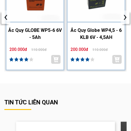
‹
›
2
Ắc Quy GLOBE WP5-6 6V
Ắc Quy Globe WP4,5 - 6
- 5Ah
KLB 6V - 4,5AH
200.000đ
200.000đ
110.000đ
110.000đ
TIN TỨC LIÊN QUAN