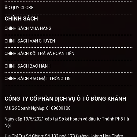
ẮC QUY GLOBE
CHÍNH SÁCH
CHÍNH SÁCH MUA HÀNG
CHÍNH SÁCH VẬN CHUYỂN
CHÍNH SÁCH ĐỔI TRẢ VÀ HOÀN TIỀN
CHÍNH SÁCH BẢO HÀNH
CHÍNH SÁCH BẢO MẬT THÔNG TIN
CÔNG TY CỔ PHẦN DỊCH VỤ Ô TÔ ĐỒNG KHÁNH
Mã Số Doanh Nghiệp: 0109639108
Ngày cấp 19/5/2021 cấp tại Sở kế hoạch và đầu tư Thành Phố Hà
Nội
Địa Chỉ Trụ Sở Chính: Số 132 ngõ 173 Đường Hoàng Hoa Thám,