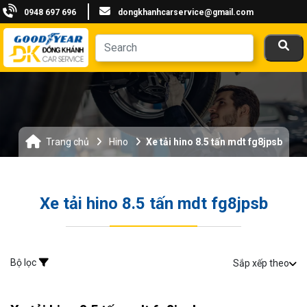
0948 697 696
dongkhanhcarservice@gmail.com
Trang chủ
Hino
Xe tải hino 8.5 tấn mdt fg8jpsb
Xe tải hino 8.5 tấn mdt fg8jpsb
Bộ lọc
Sắp xếp theo