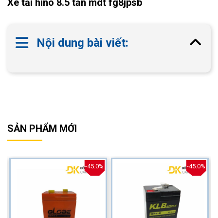
Xe tải hino 8.5 tấn mdt fg8jpsb
Nội dung bài viết:
SẢN PHẨM MỚI
%
-45.0%
-45.0%