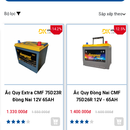
Bộ lọc
Sắp xếp theo
-14.2%
-12.5%
Ắc Quy Extra CMF 75D23R
Ắc Quy Đồng Nai CMF
Đồng Nai 12V 65AH
75D26R 12V - 65AH
1.330.000đ
1.400.000đ
1.550.000đ
1.600.000đ