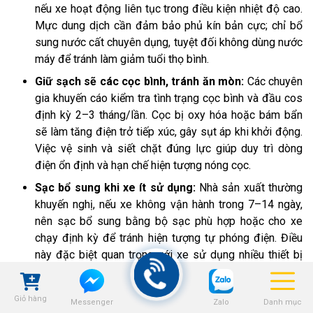
nếu xe hoạt động liên tục trong điều kiện nhiệt độ cao.
Mực dung dịch cần đảm bảo phủ kín bản cực; chỉ bổ
sung nước cất chuyên dụng, tuyệt đối không dùng nước
máy để tránh làm giảm tuổi thọ bình.
Giữ sạch sẽ các cọc bình, tránh ăn mòn:
Các chuyên
gia khuyến cáo kiểm tra tình trạng cọc bình và đầu cos
định kỳ 2–3 tháng/lần. Cọc bị oxy hóa hoặc bám bẩn
sẽ làm tăng điện trở tiếp xúc, gây sụt áp khi khởi động.
Việc vệ sinh và siết chặt đúng lực giúp duy trì dòng
điện ổn định và hạn chế hiện tượng nóng cọc.
Sạc bổ sung khi xe ít sử dụng:
Nhà sản xuất thường
khuyến nghị, nếu xe không vận hành trong 7–14 ngày,
nên sạc bổ sung bằng bộ sạc phù hợp hoặc cho xe
chạy định kỳ để tránh hiện tượng tự phóng điện. Điều
này đặc biệt quan trọng với xe sử dụng nhiều thiết bị
điện phụ trợ.
Tránh để ắc quy cạn kiệt điện hoàn toàn:
Theo các
Giỏ hàng
Zalo
Danh mục
Messenger
chuyên gia ắc quy, việc xả sâu thường xuyên sẽ làm