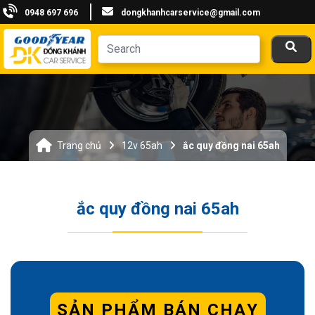
0948 697 696
dongkhanhcarservice@gmail.com
Trang chủ
12v 65ah
ắc quy đồng nai 65ah
ắc quy đồng nai 65ah
SẢN PHẨM BÁN CHẠY