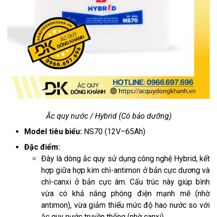
Ắc quy nước / Hybrid (Có bảo dưỡng)
Model tiêu biểu:
NS70 (12V–65Ah)
Đặc điểm:
Đây là dòng ắc quy sử dụng công nghệ Hybrid, kết
hợp giữa hợp kim chì-antimon ở bản cực dương và
chì-canxi ở bản cực âm. Cấu trúc này giúp bình
vừa có khả năng phóng điện mạnh mẽ (nhờ
antimon), vừa giảm thiểu mức độ hao nước so với
ắc quy nước truyền thống (nhờ canxi).