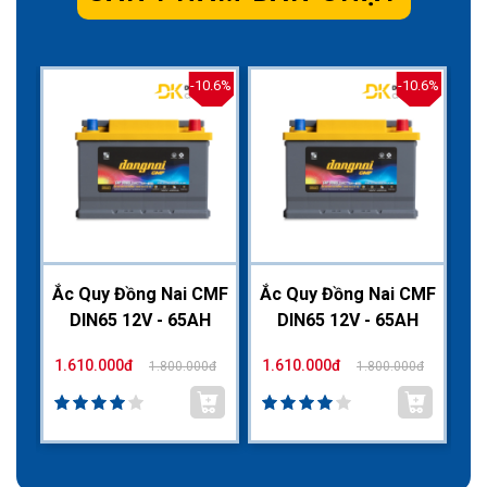
0.6%
-10.6%
-10.6%
CMF
Ắc Quy Đồng Nai CMF
Ắc Quy Đồng Nai CMF
Ắc
H
DIN65 12V - 65AH
DIN65 12V - 65AH
1.610.000đ
1.610.000đ
1.
0đ
1.800.000đ
1.800.000đ