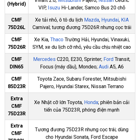
Vivant 2.0,
Mitsubishi
Pajero,
Nissan
Cedric
(Hybrid)
VIP,
Isuzu
Hi-Lander, Samco Bus 20 chỗ
CMF
Xe tải nhỏ, ô tô du lịch
Mazda
,
Hyundai
,
KIA
75D26L
Carnival; tương đương 75D26R nhưng cọc trái
CMF
Xe Kia,
Thaco
Trường Hải, Hyundai, Vinaxuki,
75D26R
SYM; xe du lịch cỡ nhỏ, yêu cầu chịu nhiệt cao
CMF
Mercedes
C220, E230, Sprinter;
Ford
Transit,
DIN65
Focus (máy dầu), Mondeo;
Audi
A5, A6
CMF
Toyota Zace, Subaru Forester, Mitsubishi
85D23R
Pajero, Hyundai Starex, Nissan Terrano
Extra
Xe Nhật cỡ lớn Toyota,
Honda
; phiên bản cải
CMF
tiến của 75D23R, phóng điện mạnh
75D23R
Extra
Tương đương 75D23R nhưng cọc trái; dùng
CMF
cho Hyundai Sonata, Ford Escape