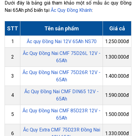
Dưới đây là bảng giá tham khảo một số mẫu ắc quy Đồng
Nai 65Ah phổ biến tại
Ắc Quy Đồng Khánh
:
STT
Tên sản phẩm
Giá cả
1
Ắc quy Đồng Nai 12V 65Ah NS70
1.250.000đ
Ắc Quy Đồng Nai CMF 75D26L 12V -
2
1.300.000đ
65Ah
Ắc Quy Đồng Nai CMF 75D26R 12V -
3
1.400.000đ
65Ah
Ắc Quy Đồng Nai CMF DIN65 12V -
4
1.590.000đ
65Ah
Ắc Quy Đồng Nai CMF 85D23R 12V -
5
1.500.000đ
65Ah
Ắc Quy Extra CMF 75D23R Đồng Nai
6
1.330.000đ