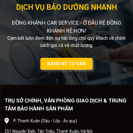
toàn vận hành
DỊCH VỤ BẢO DƯỠNG NHANH
xe.
ĐỒNG KHÁNH CAR SERVICE - Ở ĐÂU RẺ ĐỒNG
KHÁNH RẺ HƠN!
Cam kết luôn đem đến sự hài lòng cho quý khách về chính
sách giá cả và chất lượng.
ĐĂNG KÝ TƯ VẤN
TRỤ SỞ CHÍNH, VĂN PHÒNG GIAO DỊCH & TRUNG
TÂM BẢO HÀNH SẢN PHẨM
P. Thanh Xuân (Dầu - Lốp - Ắc quy)
251 Nguyễn Xiển, Tân Triều, Thanh Xuân, Hà Nội