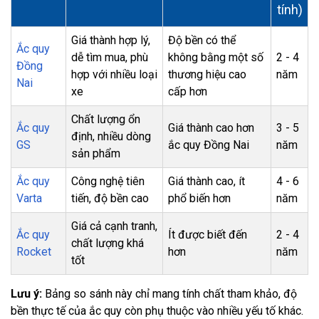
tính)
Giá thành hợp lý,
Độ bền có thể
Ắc quy
dễ tìm mua, phù
không bằng một số
2 - 4
Đồng
hợp với nhiều loại
thương hiệu cao
năm
Nai
xe
cấp hơn
Chất lượng ổn
Ắc quy
Giá thành cao hơn
3 - 5
định, nhiều dòng
GS
ắc quy Đồng Nai
năm
sản phẩm
Ắc quy
Công nghệ tiên
Giá thành cao, ít
4 - 6
Varta
tiến, độ bền cao
phổ biến hơn
năm
Giá cả cạnh tranh,
Ắc quy
Ít được biết đến
2 - 4
chất lượng khá
Rocket
hơn
năm
tốt
Lưu ý:
Bảng so sánh này chỉ mang tính chất tham khảo, độ
bền thực tế của ắc quy còn phụ thuộc vào nhiều yếu tố khác.