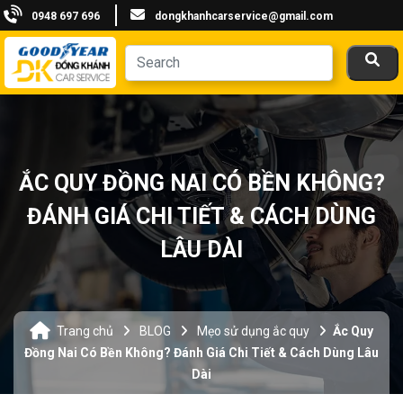
0948 697 696
dongkhanhcarservice@gmail.com
ẮC QUY ĐỒNG NAI CÓ BỀN KHÔNG?
ĐÁNH GIÁ CHI TIẾT & CÁCH DÙNG
LÂU DÀI
Trang chủ
BLOG
Mẹo sử dụng ắc quy
Ắc Quy
Đồng Nai Có Bền Không? Đánh Giá Chi Tiết & Cách Dùng Lâu
Dài