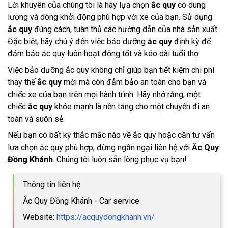
Lời khuyên của chúng tôi là hãy lựa chọn
ắc quy
có dung
lượng và dòng khởi động phù hợp với xe của bạn. Sử dụng
ắc quy
đúng cách, tuân thủ các hướng dẫn của nhà sản xuất.
Đặc biệt, hãy chú ý đến việc bảo dưỡng
ắc quy
định kỳ để
đảm bảo ắc quy luôn hoạt động tốt và kéo dài tuổi thọ.
Việc bảo dưỡng ắc quy không chỉ giúp bạn tiết kiệm chi phí
thay thế
ắc quy
mới mà còn đảm bảo an toàn cho bạn và
chiếc xe của bạn trên mọi hành trình. Hãy nhớ rằng, một
chiếc
ắc quy
khỏe mạnh là nền tảng cho một chuyến đi an
toàn và suôn sẻ.
Nếu bạn có bất kỳ thắc mắc nào về ắc quy hoặc cần tư vấn
lựa chọn ắc quy phù hợp, đừng ngần ngại liên hệ với
Ắc Quy
Đồng Khánh
. Chúng tôi luôn sẵn lòng phục vụ bạn!
Thông tin liên hệ:
Ắc Quy Đồng Khánh - Car service
Website:
https://acquydongkhanh.vn/