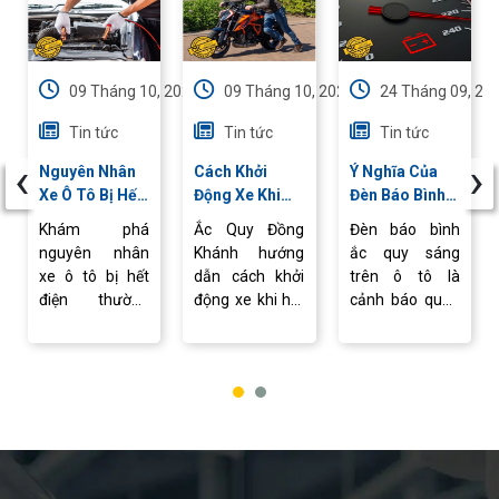
09 Tháng 10, 2025
09 Tháng 10, 2025
24 Tháng 09, 20
Tin tức
Tin tức
Tin tức
‹
›
Nguyên Nhân
Cách Khởi
Ý Nghĩa Của
Xe Ô Tô Bị Hết
Động Xe Khi
Đèn Báo Bình
Điện Thường
Hết Bình
Ắc Quy Sáng &
Khám phá
Ắc Quy Đồng
Đèn báo bình
Gặp
Nhanh Chóng
Cách Xử Lý
nguyên nhân
Khánh hướng
ắc quy sáng
Và An Toàn
Hiệu Quả
xe ô tô bị hết
dẫn cách khởi
trên ô tô là
điện thường
động xe khi hết
cảnh báo quan
gặp và cách xử
bình, đơn giản
trọng về hệ
lý nhanh chóng,
tại nhà, giúp
thống sạc. Tìm
giúp xe luôn
bạn yên tâm
hiểu ý nghĩa,
khởi động ổn
tiếp tục hành
các nguyên
định, vận hành
trình mà không
nhân phổ biến
an toàn.
lo gián đoạn.
và hướng dẫn
xử lý kịp thời để
đảm bảo an