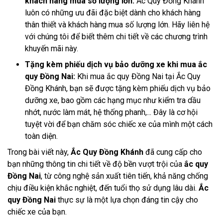
khách hàng mua số lượng lớn:
Ắc Quy Đồng Khánh
luôn có những ưu đãi đặc biệt dành cho khách hàng
thân thiết và khách hàng mua số lượng lớn. Hãy liên hệ
với chúng tôi để biết thêm chi tiết về các chương trình
khuyến mãi này.
Tặng kèm phiếu dịch vụ bảo dưỡng xe khi mua ắc
quy Đồng Nai:
Khi mua ắc quy Đồng Nai tại Ắc Quy
Đồng Khánh, bạn sẽ được tặng kèm phiếu dịch vụ bảo
dưỡng xe, bao gồm các hạng mục như kiểm tra dầu
nhớt, nước làm mát, hệ thống phanh,... Đây là cơ hội
tuyệt vời để bạn chăm sóc chiếc xe của mình một cách
toàn diện.
Trong bài viết này,
Ắc Quy Đồng Khánh
đã cung cấp cho
bạn những thông tin chi tiết về độ bền vượt trội của
ắc quy
Đồng Nai
, từ công nghệ sản xuất tiên tiến, khả năng chống
chịu điều kiện khắc nghiệt, đến tuổi thọ sử dụng lâu dài.
Ắc
quy Đồng Nai
thực sự là một lựa chọn đáng tin cậy cho
chiếc xe của bạn.