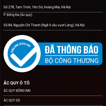
Số 278, Tam Trinh, Yên Sở, Hoàng Mai, Hà Nội
P. Đống Đa (Ắc quy)
Số 84, Nguyễn Chí Thanh (Ngã 4 cầu vượt Láng), Hà Nội
ẮC QUY Ô TÔ
ẮC QUY ĐỒNG NAI
ẮC QUY GS