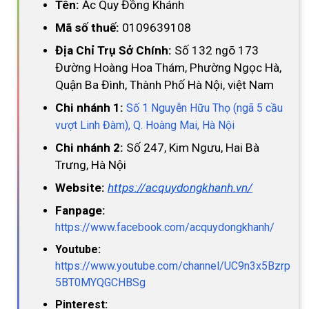
Tên:
Ắc Quy Đồng Khánh
Mã số thuế:
0109639108
Địa Chỉ Trụ Sở Chính:
Số 132 ngõ 173
Đường Hoàng Hoa Thám, Phường Ngọc Hà,
Quận Ba Đình, Thành Phố Hà Nội, việt Nam
Chi nhánh 1:
Số 1 Nguyễn Hữu Thọ (ngã 5 cầu
vượt Linh Đàm), Q. Hoàng Mai, Hà Nội
Chi nhánh 2:
Số 247, Kim Ngưu, Hai Bà
Trưng, Hà Nội
Website:
https://acquydongkhanh.vn/
Fanpage:
https://www.facebook.com/acquydongkhanh/
Youtube:
https://www.youtube.com/channel/UC9n3x5Bzrp
5BT0MYQGCHBSg
Pinterest: