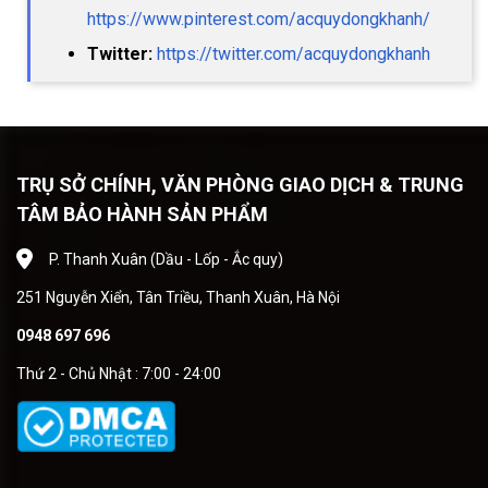
https://www.pinterest.com/acquydongkhanh/
Twitter:
https://twitter.com/acquydongkhanh
TRỤ SỞ CHÍNH, VĂN PHÒNG GIAO DỊCH & TRUNG
TÂM BẢO HÀNH SẢN PHẨM
P. Thanh Xuân (Dầu - Lốp - Ắc quy)
251 Nguyễn Xiển, Tân Triều, Thanh Xuân, Hà Nội
0948 697 696
Thứ 2 - Chủ Nhật : 7:00 - 24:00