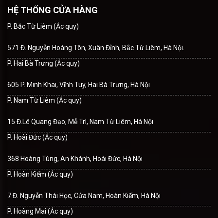
HỆ THỐNG CỬA HÀNG
P. Bắc Từ Liêm (Ắc quy)
571 Đ. Nguyễn Hoàng Tôn, Xuân Đỉnh, Bắc Từ Liêm, Hà Nội.
P. Hai Bà Trưng (Ắc quy)
605 P. Minh Khai, Vĩnh Tuy, Hai Bà Trưng, Hà Nội
P. Nam Từ Liêm (Ắc quy)
15 Đ.Lê Quang Đạo, Mễ Trì, Nam Từ Liêm, Hà Nội
P. Hoài Đức (Ắc quy)
368 Hoàng Tùng, An Khánh, Hoài Đức, Hà Nội
P. Hoàn Kiếm (Ắc quy)
7 Đ. Nguyễn Thái Học, Cửa Nam, Hoàn Kiếm, Hà Nội
P. Hoàng Mai (Ắc quy)