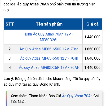
các loại
ắc quy Atlas 70Ah
phổ biến trên thị trường hiện
nay:
STT
Tên sản phẩm
Giá cả
Bình Ắc Quy Atlas 70Ah 12V -
1
1.440.000
MF80D26L
2
Ắc Quy Atlas MF65-650R 12V-70ah
1.650.000
3
Ắc quy Atlas MF65-650 12V - 70ah
1.640.000
4
Ắc quy Atlas MF80D26R 12V - 70AH
1.440.000
Lưu ý:
Bảng giá trên dành cho khách hàng đổi ắc quy cũ lấy
ắc quy mới tại ắc quy Đồng Khánh.
Xem thêm: Tham Khảo Báo Giá
Ắc Quy Varta 70Ah
Chi
Tiết Nhất