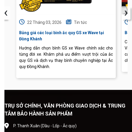
‹
›
22 Tháng 03, 2026
Tin tức
Bảng giá các loại bình ắc quy GS xe Wave tại
Báo
Đồng Khánh
Cập
Hướng dẫn chọn bình GS xe Wave chính xác cho
Vis
từng đời xe. Khám phá ưu điểm vượt trội của ắc
các
quy GS và dịch vụ thay bình chuyên nghiệp tại Ắc
chu
quy Đồng Khánh.
TRỤ SỞ CHÍNH, VĂN PHÒNG GIAO DỊCH & TRUNG
TÂM BẢO HÀNH SẢN PHẨM
P. Thanh Xuân (Dầu - Lốp - Ắc quy)