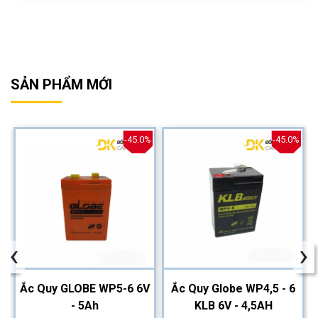
SẢN PHẨM MỚI
%
-45.0%
-45.0%
‹
›
2
Ắc Quy GLOBE WP5-6 6V
Ắc Quy Globe WP4,5 - 6
- 5Ah
KLB 6V - 4,5AH