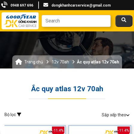
0948 697 696
dongkhanhcarservice@gmail.com
Trang chủ
12v 70ah
Ắc quy atlas 12v 70ah
Ắc quy atlas 12v 70ah
Bộ lọc
Sắp xếp theo
-11.4%
-11.4%