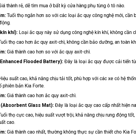
iá thành rẻ, dễ tìm mua ở bất kỳ cửa hàng phụ tùng ô tô nào.
ểm:
Tuổi thọ ngắn hơn so với các loại ắc quy công nghệ mới, cần
động.
kín khí):
Loại ắc quy này sử dụng công nghệ kín khí, không cần c
Tuổi thọ cao hơn ắc quy axit-chì, không cần bảo dưỡng, an toàn khi 
ểm:
Giá thành cao hơn so với ắc quy axit-chì.
 (Enhanced Flooded Battery):
Đây là loại ắc quy được cải tiến từ
Hiệu suất cao, khả năng chịu tải tốt, phù hợp với các xe có hệ t
 phiên bản Kia Forte.
ểm:
Giá thành cao hơn ắc quy axit-chì.
 (Absorbent Glass Mat):
Đây là loại ắc quy cao cấp nhất hiện na
uổi thọ cực cao, hiệu suất vượt trội, khả năng chịu rung động tốt
uất cao.
ểm:
Giá thành cao nhất, thường không thực sự cần thiết cho Kia Fo