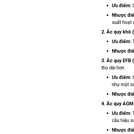
Ưu điểm:
G
Nhược đi
suất hoạt 
2. Ắc quy khô (
Ưu điểm:
Nhược đi
3. Ắc quy EFB
thọ dài hơn.
Ưu điểm:
như một số
Nhược đi
4. Ắc quy AGM
Ưu điểm:
T
cầu hiệu s
Nhược đi