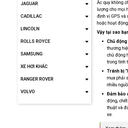
Ắc quy không ch
JAGUAR
lượng cho mọi h
CADILLAC
định vị GPS và 
hoặc hoạt động 
LINCOLN
Vậy tại sao bạ
ROLLS ROYCE
Chủ động 
thương hiệ
SAMSUNG
chủ động h
trong tình 
XE HƠI KHÁC
Tránh bị "
mua phải s
RANGER ROVER
nhiều nguồ
VOLVO
Đảm bảo a
động, chết
thuật và đả
xe.