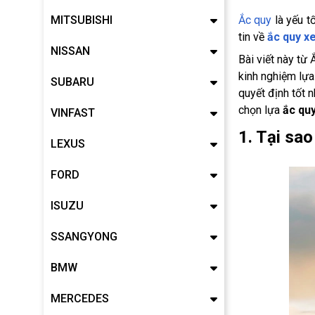
MITSUBISHI
Ắc quy
là yếu t
tin về
ắc quy xe
NISSAN
Bài viết này từ
kinh nghiệm lựa
SUBARU
quyết định tốt 
chọn lựa
ắc quy
VINFAST
1. Tại sa
LEXUS
FORD
ISUZU
SSANGYONG
BMW
MERCEDES