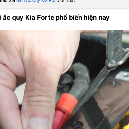
 Báo Giá
Bình Ắc Quy Kia Rio
Mới Nhất
i ắc quy Kia Forte phổ biến hiện nay