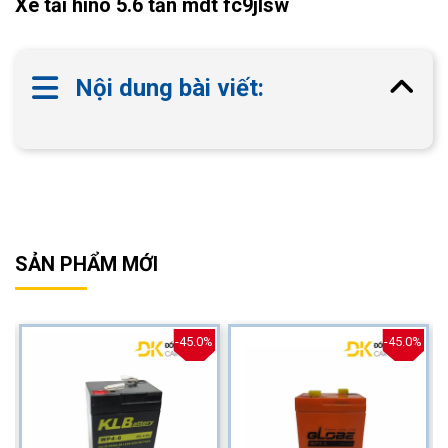
Xe tải hino 5.6 tấn mdt fc9jlsw
Nội dung bài viết:
SẢN PHẨM MỚI
%
-45.0%
-45.0%