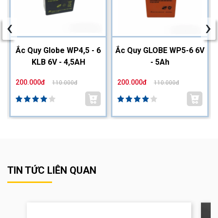
‹
›
2
Ắc Quy Globe WP4,5 - 6
Ắc Quy GLOBE WP5-6 6V
KLB 6V - 4,5AH
- 5Ah
200.000đ
200.000đ
110.000đ
110.000đ
TIN TỨC LIÊN QUAN