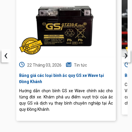
‹
›
22 Tháng 03, 2026
Tin tức
Bảng giá các loại bình ắc quy GS xe Wave tại
Báo
Đồng Khánh
Cập
Hướng dẫn chọn bình GS xe Wave chính xác cho
Vis
từng đời xe. Khám phá ưu điểm vượt trội của ắc
các
quy GS và dịch vụ thay bình chuyên nghiệp tại Ắc
chu
quy Đồng Khánh.