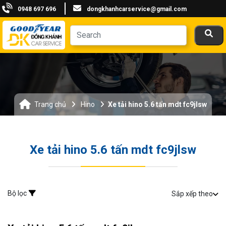
0948 697 696
dongkhanhcarservice@gmail.com
Trang chủ
Hino
Xe tải hino 5.6 tấn mdt fc9jlsw
Xe tải hino 5.6 tấn mdt fc9jlsw
Bộ lọc
Sắp xếp theo