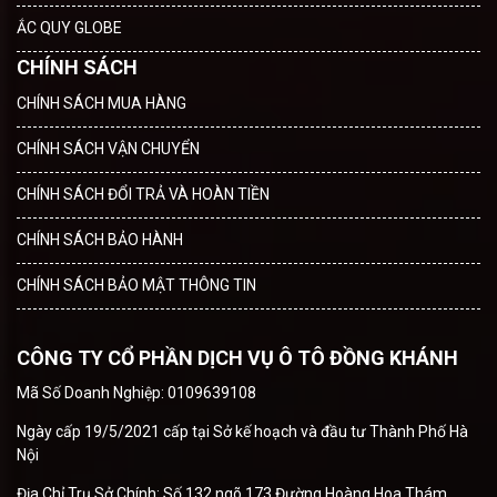
ẮC QUY GLOBE
CHÍNH SÁCH
CHÍNH SÁCH MUA HÀNG
CHÍNH SÁCH VẬN CHUYỂN
CHÍNH SÁCH ĐỔI TRẢ VÀ HOÀN TIỀN
CHÍNH SÁCH BẢO HÀNH
CHÍNH SÁCH BẢO MẬT THÔNG TIN
CÔNG TY CỔ PHẦN DỊCH VỤ Ô TÔ ĐỒNG KHÁNH
Mã Số Doanh Nghiệp: 0109639108
Ngày cấp 19/5/2021 cấp tại Sở kế hoạch và đầu tư Thành Phố Hà
Nội
Địa Chỉ Trụ Sở Chính: Số 132 ngõ 173 Đường Hoàng Hoa Thám,