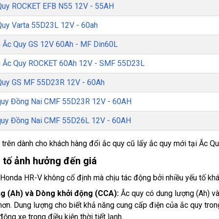
Quy ROCKET EFB N55 12V - 55AH
Quy Varta 55D23L 12V - 60ah
h Ắc Quy GS 12V 60Ah - MF Din60L
h Ắc Quy ROCKET 60Ah 12V - SMF 55D23L
Quy GS MF 55D23R 12V - 60Ah
quy Đồng Nai CMF 55D23R 12V - 60AH
quy Đồng Nai CMF 55D26L 12V - 60AH
trên dành cho khách hàng đổi ắc quy cũ lấy ắc quy mới tại Ắc Q
u tố ảnh hưởng đến giá
 Honda HR-V không cố định mà chịu tác động bởi nhiều yếu tố khá
g (Ah) và Dòng khởi động (CCA):
Ắc quy có dung lượng (Ah) và
hơn. Dung lượng cho biết khả năng cung cấp điện của ắc quy tron
ộng xe trong điều kiện thời tiết lạnh.