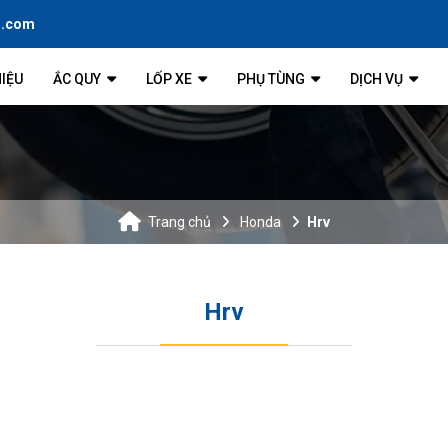
l.com
HIỆU
ẮC QUY
LỐP XE
PHỤ TÙNG
DỊCH VỤ
Trang chủ
Honda
Hrv
Hrv