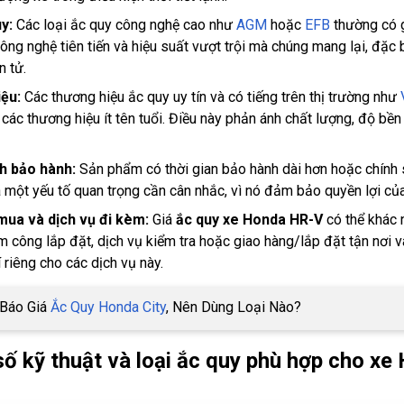
y:
Các loại ắc quy công nghệ cao như
AGM
hoặc
EFB
thường có g
công nghệ tiên tiến và hiệu suất vượt trội mà chúng mang lại, đặc
n tử.
ệu:
Các thương hiệu ắc quy uy tín và có tiếng trên thị trường như
 các thương hiệu ít tên tuổi. Điều này phản ánh chất lượng, độ bề
h bảo hành:
Sản phẩm có thời gian bảo hành dài hơn hoặc chính s
à một yếu tố quan trọng cần cân nhắc, vì nó đảm bảo quyền lợi củ
mua và dịch vụ đi kèm:
Giá
ắc quy xe Honda HR-V
có thể khác 
 công lắp đặt, dịch vụ kiểm tra hoặc giao hàng/lắp đặt tận nơi 
í riêng cho các dịch vụ này.
 Báo Giá
Ắc Quy Honda City
, Nên Dùng Loại Nào?
số kỹ thuật và loại ắc quy phù hợp cho x