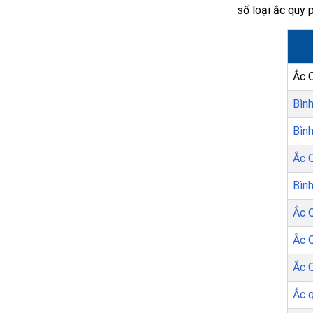
số loại ắc quy 
Ắc 
Bìn
Bìn
Ắc 
Bìn
Ắc 
Ắc 
Ắc 
Ắc 