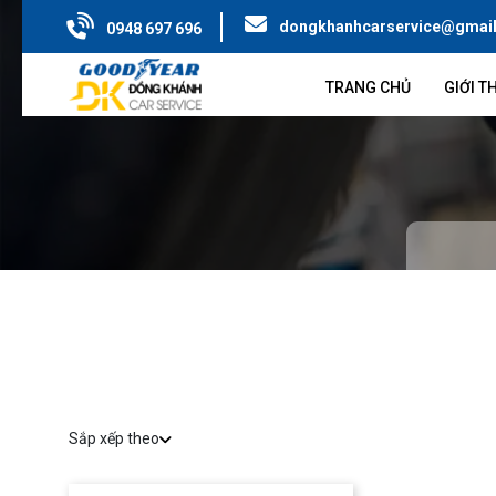
dongkhanhcarservice@gmai
0948 697 696
TRANG CHỦ
GIỚI T
Sắp xếp theo