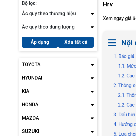
Bộ lọc:
Hrv
Ắc quy theo thương hiệu
Xem ngay giá ắc
Ắc quy theo dung lượng
Nội 
Áp dụng
Xóa tất cả
1. Báo giá
TOYOTA
1.1. Mức
1.2. Các
HYUNDAI
2. Thông s
KIA
2.1. Thô
HONDA
2.2. Các
3. Dấu hiệ
MAZDA
4. Hướng 
SUZUKI
5. Lựa chọ