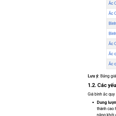
Ắc 
Ắc 
Bìn
Bìn
Ắc 
Ắc 
Ắc 
Lưu ý:
Bảng giá 
1.2. Các yế
Giá bình ắc quy
Dung lượn
thành cao 
năng khởi đ