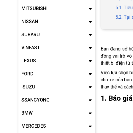
5.1. Tiê
MITSUBISHI
5.2. Tại
NISSAN
SUBARU
VINFAST
Bạn đang sở hữ
đóng vai trò v
LEXUS
thiết bị điện tử 
Việc lựa chọn b
FORD
cho xe của bạn.
ISUZU
thay thế và cá
1. Báo gi
SSANGYONG
BMW
MERCEDES