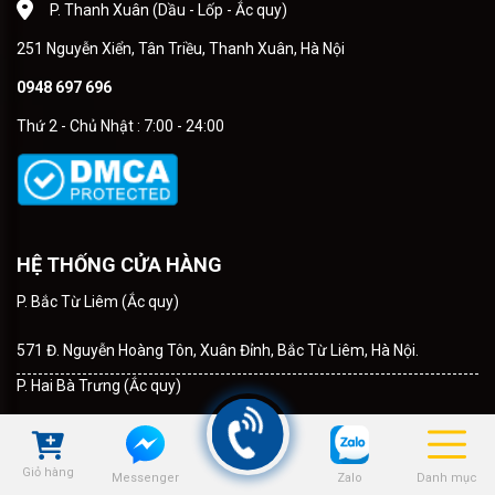
P. Thanh Xuân (Dầu - Lốp - Ắc quy)
251 Nguyễn Xiển, Tân Triều, Thanh Xuân, Hà Nội
0948 697 696
Thứ 2 - Chủ Nhật : 7:00 - 24:00
HỆ THỐNG CỬA HÀNG
P. Bắc Từ Liêm (Ắc quy)
571 Đ. Nguyễn Hoàng Tôn, Xuân Đỉnh, Bắc Từ Liêm, Hà Nội.
P. Hai Bà Trưng (Ắc quy)
605 P. Minh Khai, Vĩnh Tuy, Hai Bà Trưng, Hà Nội
P. Nam Từ Liêm (Ắc quy)
Giỏ hàng
Zalo
Danh mục
Messenger