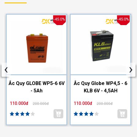
%
-45.0%
-45.0%
‹
›
2
Ắc Quy GLOBE WP5-6 6V
Ắc Quy Globe WP4,5 - 6
- 5Ah
KLB 6V - 4,5AH
110.000đ
110.000đ
200.000đ
200.000đ