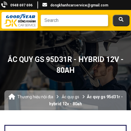
0948 697 696
dongkhanhcarservice@gmail.com
ẮC QUY GS 95D31R - HYBRID 12V -
80AH
Thương hiệu nội địa
Ắc quy gs
Ắc quy gs 95d31r -
hybrid 12v - 80ah