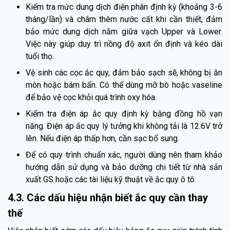
Kiểm tra mức dung dịch điện phân định kỳ (khoảng 3-6
tháng/lần) và châm thêm nước cất khi cần thiết, đảm
bảo mức dung dịch nằm giữa vạch Upper và Lower.
Việc này giúp duy trì nồng độ axit ổn định và kéo dài
tuổi thọ.
Vệ sinh các cọc ắc quy, đảm bảo sạch sẽ, không bị ăn
mòn hoặc bám bẩn. Có thể dùng mỡ bò hoặc vaseline
để bảo vệ cọc khỏi quá trình oxy hóa.
Kiểm tra điện áp ắc quy định kỳ bằng đồng hồ vạn
năng. Điện áp ắc quy lý tưởng khi không tải là 12.6V trở
lên. Nếu điện áp thấp hơn, cần sạc bổ sung.
Để có quy trình chuẩn xác, người dùng nên tham khảo
hướng dẫn sử dụng và bảo dưỡng chi tiết từ nhà sản
xuất GS hoặc các tài liệu kỹ thuật về ắc quy ô tô.
4.3. Các dấu hiệu nhận biết ắc quy cần thay
thế