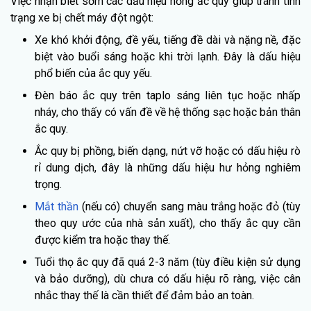
Việc nhận biết sớm các dấu hiệu hỏng ắc quy giúp tránh tình
trạng xe bị chết máy đột ngột:
Xe khó khởi động, đề yếu, tiếng đề dài và nặng nề, đặc
biệt vào buổi sáng hoặc khi trời lạnh. Đây là dấu hiệu
phổ biến của ắc quy yếu.
Đèn báo ắc quy trên taplo sáng liên tục hoặc nhấp
nháy, cho thấy có vấn đề về hệ thống sạc hoặc bản thân
ắc quy.
Ắc quy bị phồng, biến dạng, nứt vỡ hoặc có dấu hiệu rò
rỉ dung dịch, đây là những dấu hiệu hư hỏng nghiêm
trọng.
Mắt thần
(nếu có) chuyển sang màu trắng hoặc đỏ (tùy
theo quy ước của nhà sản xuất), cho thấy ắc quy cần
được kiểm tra hoặc thay thế.
Tuổi thọ ắc quy đã quá 2-3 năm (tùy điều kiện sử dụng
và bảo dưỡng), dù chưa có dấu hiệu rõ ràng, việc cân
nhắc thay thế là cần thiết để đảm bảo an toàn.