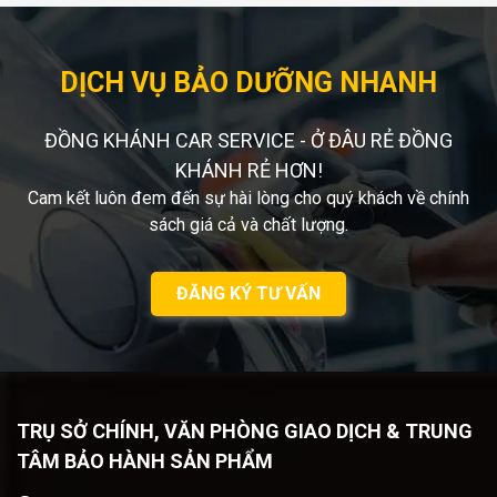
DỊCH VỤ BẢO DƯỠNG NHANH
ĐỒNG KHÁNH CAR SERVICE - Ở ĐÂU RẺ ĐỒNG
KHÁNH RẺ HƠN!
Cam kết luôn đem đến sự hài lòng cho quý khách về chính
sách giá cả và chất lượng.
ĐĂNG KÝ TƯ VẤN
TRỤ SỞ CHÍNH, VĂN PHÒNG GIAO DỊCH & TRUNG
TÂM BẢO HÀNH SẢN PHẨM