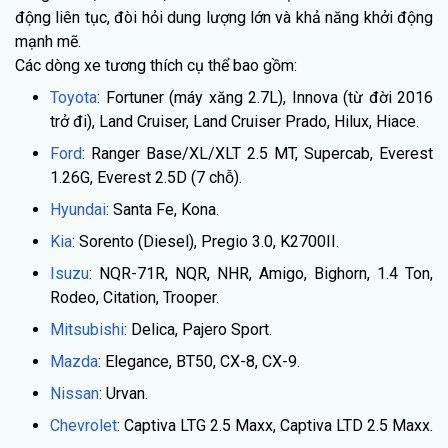
động liên tục, đòi hỏi dung lượng lớn và khả năng khởi động
mạnh mẽ.
Các dòng xe tương thích cụ thể bao gồm:
Toyota
: Fortuner (máy xăng 2.7L), Innova (từ đời 2016
trở đi), Land Cruiser, Land Cruiser Prado, Hilux, Hiace.
Ford
: Ranger Base/XL/XLT 2.5 MT, Supercab, Everest
1.26G, Everest 2.5D (7 chỗ).
Hyundai
: Santa Fe, Kona.
Kia
: Sorento (Diesel), Pregio 3.0, K2700II.
Isuzu
: NQR-71R, NQR, NHR, Amigo, Bighorn, 1.4 Ton,
Rodeo, Citation, Trooper.
Mitsubishi
: Delica, Pajero Sport.
Mazda
: Elegance, BT50, CX-8, CX-9.
Nissan
: Urvan.
Chevrolet
: Captiva LTG 2.5 Maxx, Captiva LTD 2.5 Maxx.