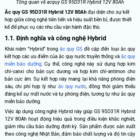
Tổng quan về acquy GS 95D31R Hybrid 12V 80Ah
Ắc quy GS 95D31R Hybrid 12V 80Ah
đại diện cho sự kết
hợp giữa công nghệ tiên tiến và hiệu suất bền bỉ, được thiết
kế để phục vụ các nhu cầu vận hành đặc thù.
1.1. Định nghĩa và công nghệ Hybrid
Khái niệm "Hybrid" trong
ắc quy GS
đề cập đến loại ắc quy
kết hợp các ưu điểm của ắc quy nước truyền thống và
ắc quy
miễn bảo dưỡng
. Cụ thể, công nghệ này sử dụng hợp kim
chì-canxi cho bản cực dương và hợp kim chì-antimon cho
bản cực âm. Sự kết hợp này mang lại khả năng phóng điện
sâu, chi phí hợp lý như
ắc quy nước
, đồng thời giảm thiểu
đáng kể sự mất nước và tự phóng điện, tương tự như ắc quy
miễn bảo dưỡng.
Việc áp dụng công nghệ Hybrid này giúp GS 95D31R Hybrid
12V 80Ah hoạt động hiệu quả trong điều kiện khắc nghiệt,
giảm nhu cầu bảo dưỡng định kỳ. Sản phẩm được sản xuất
theo công nghệ Nhật Bản, đảm bảo chất lượng và độ tin cậy