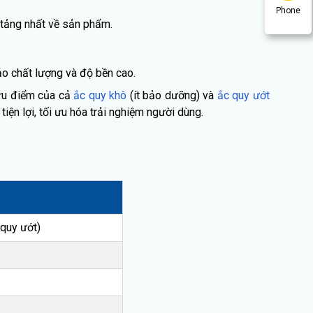
Phone
n tảng nhất về sản phẩm.
ảo chất lượng và độ bền cao.
 ưu điểm của cả
ắc quy khô
(ít bảo dưỡng) và
ắc quy ướt
ện lợi, tối ưu hóa trải nghiệm người dùng.
 quy ướt)