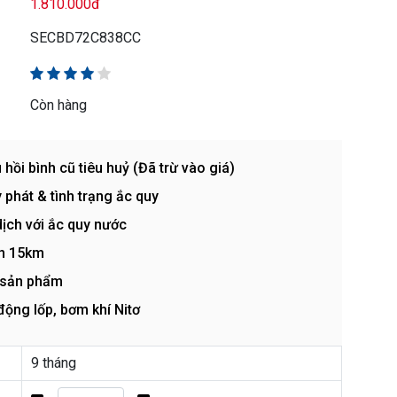
1.810.000đ
SECBD72C838CC
Còn hàng
i bình cũ tiêu huỷ (Đã trừ vào giá)
 phát & tình trạng ắc quy
ịch với ắc quy nước
ến 15km
 sản phẩm
ộng lốp, bơm khí Nitơ
9 tháng