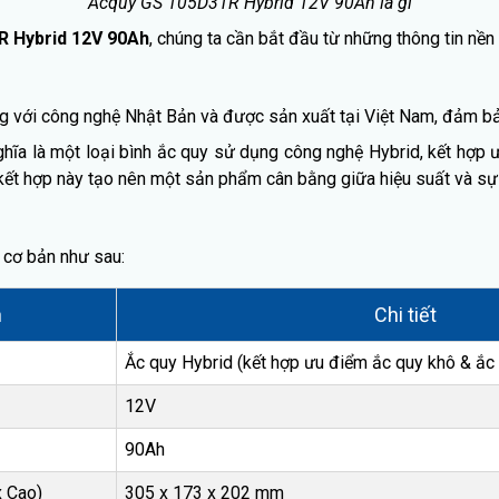
Acquy GS 105D31R Hybrid 12V 90Ah là gì
R Hybrid 12V 90Ah
, chúng ta cần bắt đầu từ những thông tin nề
ếng với công nghệ Nhật Bản và được sản xuất tại Việt Nam, đảm b
ĩa là một loại bình ắc quy sử dụng công nghệ Hybrid, kết hợp
ết hợp này tạo nên một sản phẩm cân bằng giữa hiệu suất và sự ti
 cơ bản như sau:
n
Chi tiết
Ắc quy Hybrid (kết hợp ưu điểm ắc quy khô & ắc
12V
90Ah
x Cao)
305 x 173 x 202 mm