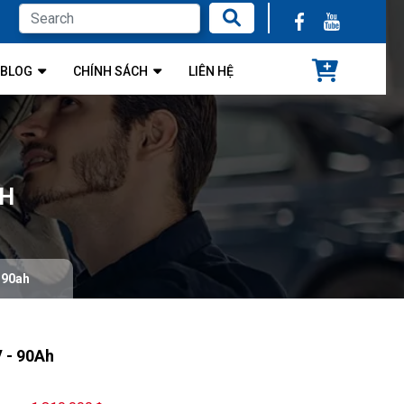
BLOG
CHÍNH SÁCH
LIÊN HỆ
AH
 90ah
 - 90Ah