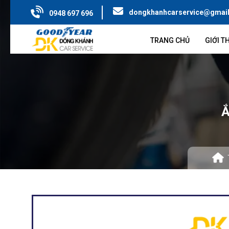
dongkhanhcarservice@gmai
0948 697 696
TRANG CHỦ
GIỚI T
Ắ