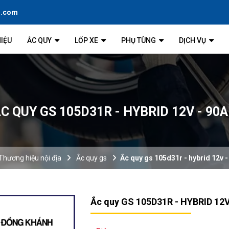
l.com
HIỆU
ẮC QUY
LỐP XE
PHỤ TÙNG
DỊCH VỤ
C QUY GS 105D31R - HYBRID 12V - 90
Thương hiệu nội địa
Ắc quy gs
Ắc quy gs 105d31r - hybrid 12v -
Ắc quy GS 105D31R - HYBRID 12V