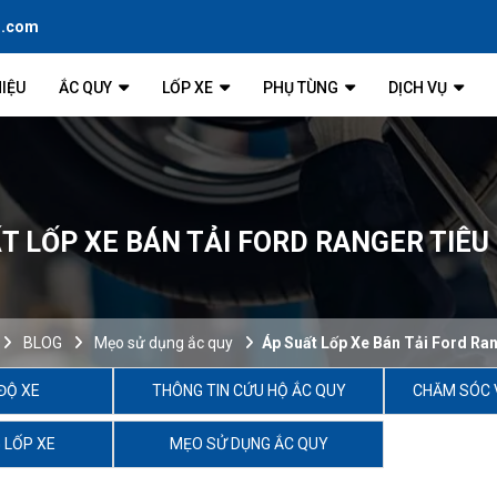
l.com
HIỆU
ẮC QUY
LỐP XE
PHỤ TÙNG
DỊCH VỤ
T LỐP XE BÁN TẢI FORD RANGER TIÊ
BLOG
Mẹo sử dụng ắc quy
Áp Suất Lốp Xe Bán Tải Ford Ra
ĐỘ XE
THÔNG TIN CỨU HỘ ẮC QUY
CHĂM SÓC 
 LỐP XE
MẸO SỬ DỤNG ẮC QUY