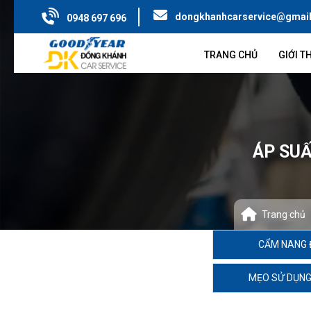
dongkhanhcarservice@gmai
0948 697 696
TRANG CHỦ
GIỚI T
ÁP SUẤ
Trang chủ
CẨM NANG 
MẸO SỬ DỤNG