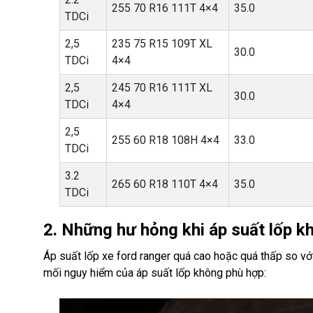
255 70 R16 111T 4×4
35.0
TDCi
2,5
235 75 R15 109T XL
30.0
TDCi
4×4
2,5
245 70 R16 111T XL
30.0
TDCi
4×4
2,5
255 60 R18 108H 4×4
33.0
TDCi
3.2
265 60 R18 110T 4×4
35.0
TDCi
2. Những hư hỏng khi áp suất lốp k
Áp suất lốp xe ford ranger quá cao hoặc quá thấp so với 
mối nguy hiểm của áp suất lốp không phù hợp: