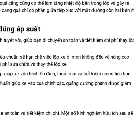
uá căng cũng có thể làm tăng nhiệt độ bên trong lốp và gây ra
ơm căng quá chỉ có phần giữa tiếp xúc với mặt đường còn hai bên ít
 đúng áp suất
 tuyệt vời, giúp bạn di chuyển an toàn và tiết kiệm chi phí thay lố
 tiêu chuẩn sẽ hạn chế việc lốp xe bị mòn không đều và nâng cao
i phí sửa chữa và thay thế lốp xe.
p giúp xe vận hành ổn định, thoải mái và tiết kiệm nhiên liệu hơn.
u chuẩn giúp xe vào cua chính xác, quãng đường phanh được giảm
 xe an toàn và tiết kiệm chi phí. Một số kinh nghiệm hữu ích sau sẽ