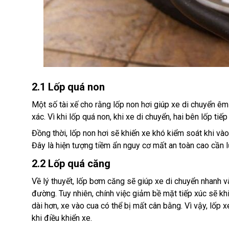
2.1 Lốp quá non
Một số tài xế cho rằng lốp non hơi giúp xe di chuyển êm
xác. Vì khi lốp quá non, khi xe di chuyển, hai bên lốp t
Đồng thời, lốp non hơi sẽ khiến xe khó kiểm soát khi v
Đây là hiện tượng tiềm ẩn nguy cơ mất an toàn cao cần l
2.2 Lốp quá căng
Về lý thuyết, lốp bơm căng sẽ giúp xe di chuyển nhanh v
đường. Tuy nhiên, chính việc giảm bề mặt tiếp xúc sẽ k
dài hơn, xe vào cua có thể bị mất cân bằng. Vì vậy, lốp 
khi điều khiển xe.