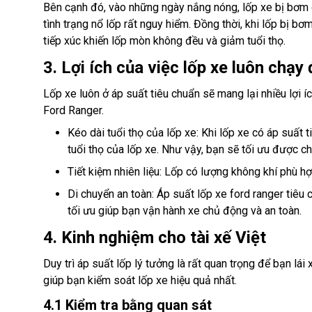
Bên cạnh đó, vào những ngày nắng nóng, lốp xe bị bơm q
tình trạng nổ lốp rất nguy hiểm. Đồng thời, khi lốp bị b
tiếp xúc khiến lốp mòn không đều và giảm tuổi thọ.
3. Lợi ích của việc lốp xe luôn chạy
Lốp xe luôn ở áp suất tiêu chuẩn sẽ mang lại nhiều lợi ích
Ford Ranger.
Kéo dài tuổi thọ của lốp xe: Khi lốp xe có áp suất
tuổi thọ của lốp xe. Như vậy, bạn sẽ tối ưu được ch
Tiết kiệm nhiên liệu: Lốp có lượng không khí phù hợ
Di chuyển an toàn: Áp suất lốp xe ford ranger tiê
tối ưu giúp bạn vận hành xe chủ động và an toàn.
4. Kinh nghiệm cho tài xế Việt
Duy trì áp suất lốp lý tưởng là rất quan trọng để bạn lái
giúp bạn kiểm soát lốp xe hiệu quả nhất.
4.1 Kiểm tra bằng quan sát