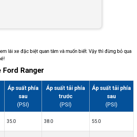
h em lái xe đặc biệt quan tâm và muốn biết. Vậy thì đừng bỏ qua
hé!
e Ford Ranger
Áp suất phía
Áp suất tải phía
Áp suất tải phía
sau
trước
sau
(PSI)
(PSI)
(PSI)
35.0
38.0
55.0