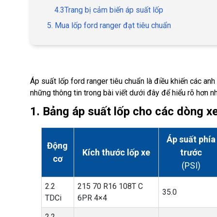
4.3Trang bị cảm biến áp suất lốp
5. Mua lốp ford ranger đạt tiêu chuẩn
Áp suất lốp ford ranger tiêu chuẩn là điều khiến các an
những thông tin trong bài viết dưới đây để hiểu rõ hơn n
1. Bảng áp suất lốp cho các dòng x
Áp suất phía
Động
Kích thước lốp xe
trước
cơ
(PSI)
2.2
215 70 R16 108T C
35.0
TDCi
6PR 4×4
2.2