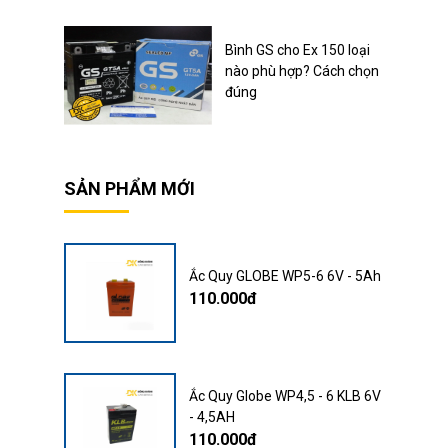
Bình GS cho Ex 150 loại
nào phù hợp? Cách chọn
đúng
SẢN PHẨM MỚI
Ắc Quy GLOBE WP5-6 6V - 5Ah
110.000đ
Ắc Quy Globe WP4,5 - 6 KLB 6V
- 4,5AH
110.000đ