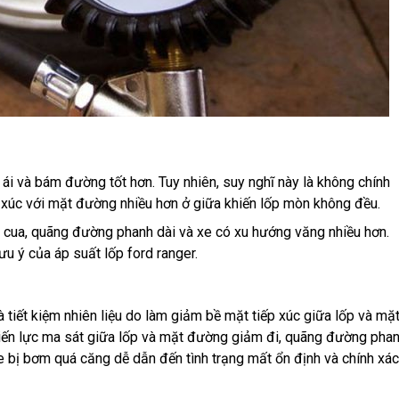
 ái và bám đường tốt hơn. Tuy nhiên, suy nghĩ này là không chính
iếp xúc với mặt đường nhiều hơn ở giữa khiến lốp mòn không đều.
ào cua, quãng đường phanh dài và xe có xu hướng văng nhiều hơn.
ưu ý của áp suất lốp ford ranger.
à tiết kiệm nhiên liệu do làm giảm bề mặt tiếp xúc giữa lốp và mặ
hiến lực ma sát giữa lốp và mặt đường giảm đi, quãng đường pha
xe bị bơm quá căng dễ dẫn đến tình trạng mất ổn định và chính xác