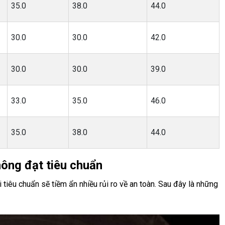
35.0
38.0
44.0
30.0
30.0
42.0
30.0
30.0
39.0
33.0
35.0
46.0
35.0
38.0
44.0
hông đạt tiêu chuẩn
tiêu chuẩn sẽ tiềm ẩn nhiều rủi ro về an toàn. Sau đây là những