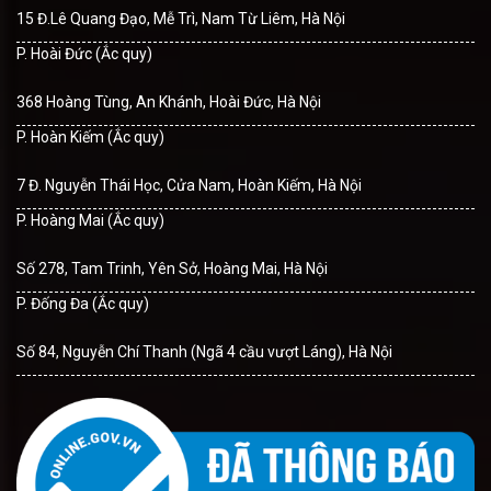
15 Đ.Lê Quang Đạo, Mễ Trì, Nam Từ Liêm, Hà Nội
P. Hoài Đức (Ắc quy)
368 Hoàng Tùng, An Khánh, Hoài Đức, Hà Nội
P. Hoàn Kiếm (Ắc quy)
7 Đ. Nguyễn Thái Học, Cửa Nam, Hoàn Kiếm, Hà Nội
P. Hoàng Mai (Ắc quy)
Số 278, Tam Trinh, Yên Sở, Hoàng Mai, Hà Nội
P. Đống Đa (Ắc quy)
Số 84, Nguyễn Chí Thanh (Ngã 4 cầu vượt Láng), Hà Nội