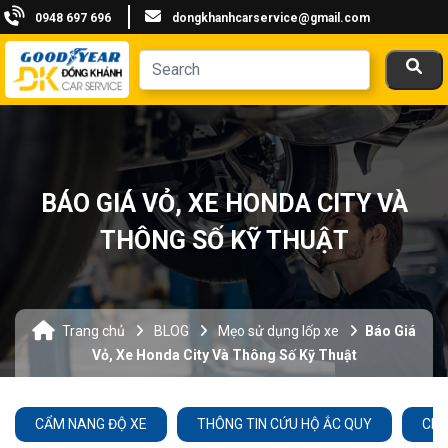
0948 697 696
dongkhanhcarservice@gmail.com
BÁO GIÁ VỎ, XE HONDA CITY VÀ
THÔNG SỐ KỸ THUẬT
Trang chủ
BLOG
Mẹo sử dụng lốp xe
Báo Giá
Vỏ, Xe Honda City Và Thông Số Kỹ Thuật
CẨM NANG ĐỘ XE
THÔNG TIN CỨU HỘ ẮC QUY
CHĂ