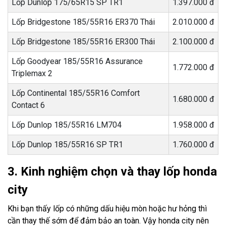
Lốp Dunlop 175/65R15 SP TR1
1.397.000 đ
Lốp Bridgestone 185/55R16 ER370 Thái
2.010.000 đ
Lốp Bridgestone 185/55R16 ER300 Thái
2.100.000 đ
Lốp Goodyear 185/55R16 Assurance
1.772.000 đ
Triplemax 2
Lốp Continental 185/55R16 Comfort
1.680.000 đ
Contact 6
Lốp Dunlop 185/55R16 LM704
1.958.000 đ
Lốp Dunlop 185/55R16 SP TR1
1.760.000 đ
3. Kinh nghiệm chọn và thay lốp honda
city
Khi bạn thấy lốp có những dấu hiệu mòn hoặc hư hỏng thì
cần thay thế sớm để đảm bảo an toàn. Vậy honda city nên