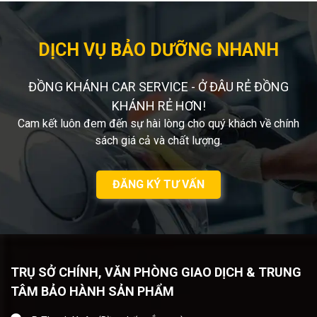
DỊCH VỤ BẢO DƯỠNG NHANH
ĐỒNG KHÁNH CAR SERVICE - Ở ĐÂU RẺ ĐỒNG
KHÁNH RẺ HƠN!
Cam kết luôn đem đến sự hài lòng cho quý khách về chính
sách giá cả và chất lượng.
ĐĂNG KÝ TƯ VẤN
TRỤ SỞ CHÍNH, VĂN PHÒNG GIAO DỊCH & TRUNG
TÂM BẢO HÀNH SẢN PHẨM