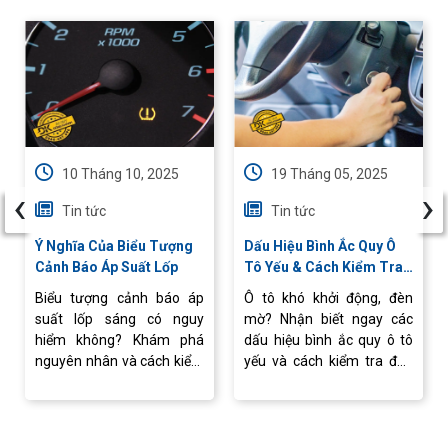
10 Tháng 10, 2025
19 Tháng 05, 2025
‹
›
Tin tức
Tin tức
Ý Nghĩa Của Biểu Tượng
Dấu Hiệu Bình Ắc Quy Ô
Cảnh Báo Áp Suất Lốp
Tô Yếu & Cách Kiểm Tra
Nhanh Tại Nhà
Biểu tượng cảnh báo áp
Ô tô khó khởi động, đèn
suất lốp sáng có nguy
mờ? Nhận biết ngay các
hiểm không? Khám phá
dấu hiệu bình ắc quy ô tô
nguyên nhân và cách kiểm
yếu và cách kiểm tra đơn
tra, xử lý nhanh để xe vận
giản tại nhà. Tư vấn, thay
hành ổn định.
ắc quy ô tô chính hãng, giá
tốt tại Ắc Quy Đồng Khánh