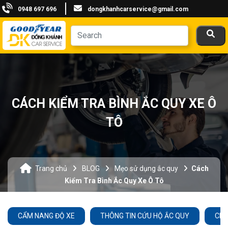
0948 697 696
dongkhanhcarservice@gmail.com
CÁCH KIỂM TRA BÌNH ẮC QUY XE Ô
TÔ
Trang chủ
BLOG
Mẹo sử dụng ắc quy
Cách
Kiểm Tra Bình Ắc Quy Xe Ô Tô
CẨM NANG ĐỘ XE
THÔNG TIN CỨU HỘ ẮC QUY
CHĂ