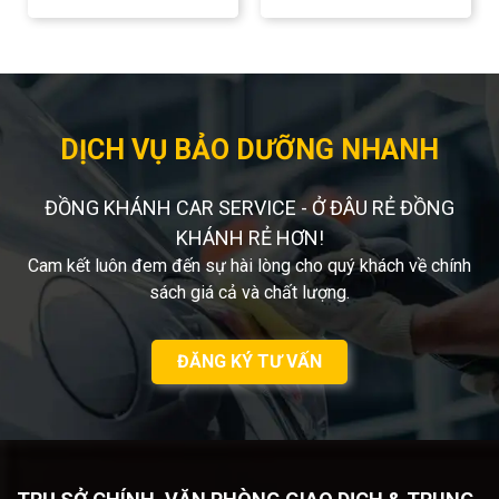
gián đoạn.
DỊCH VỤ BẢO DƯỠNG NHANH
ĐỒNG KHÁNH CAR SERVICE - Ở ĐÂU RẺ ĐỒNG
KHÁNH RẺ HƠN!
Cam kết luôn đem đến sự hài lòng cho quý khách về chính
sách giá cả và chất lượng.
ĐĂNG KÝ TƯ VẤN