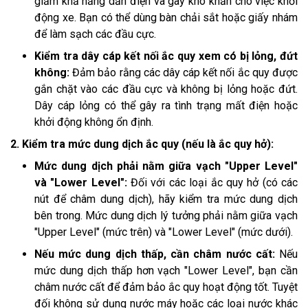
giảm khả năng dẫn điện và gây khó khăn cho việc khởi
động xe. Bạn có thể dùng bàn chải sắt hoặc giấy nhám
để làm sạch các đầu cực.
Kiểm tra dây cáp kết nối ắc quy xem có bị lỏng, đứt
không:
Đảm bảo rằng các dây cáp kết nối ắc quy được
gắn chặt vào các đầu cực và không bị lỏng hoặc đứt.
Dây cáp lỏng có thể gây ra tình trạng mất điện hoặc
khởi động không ổn định.
2. Kiểm tra mức dung dịch ắc quy (nếu là ắc quy hở):
Mức dung dịch phải nằm giữa vạch "Upper Level"
và "Lower Level":
Đối với các loại ắc quy hở (có các
nút để châm dung dịch), hãy kiểm tra mức dung dịch
bên trong. Mức dung dịch lý tưởng phải nằm giữa vạch
"Upper Level" (mức trên) và "Lower Level" (mức dưới).
Nếu mức dung dịch thấp, cần châm nước cất:
Nếu
mức dung dịch thấp hơn vạch "Lower Level", bạn cần
châm nước cất để đảm bảo ắc quy hoạt động tốt. Tuyệt
đối không sử dụng nước máy hoặc các loại nước khác