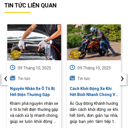
TIN TỨC LIÊN QUAN
09 Tháng 10, 2025
09 Tháng 10, 2025
‹
›
Tin tức
Tin tức
Nguyên Nhân Xe Ô Tô Bị
Cách Khởi Động Xe Khi
Hết Điện Thường Gặp
Hết Bình Nhanh Chóng Và
An Toàn
Khám phá nguyên nhân xe
Ắc Quy Đồng Khánh hướng
ô tô bị hết điện thường gặp
dẫn cách khởi động xe khi
và cách xử lý nhanh chóng,
hết bình, đơn giản tại nhà,
giúp xe luôn khởi động ổn
giúp bạn yên tâm tiếp tục
định, vận hành an toàn.
hành trình mà không lo