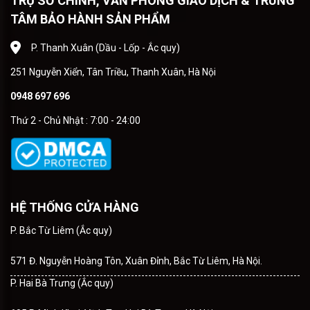
TRỤ SỞ CHÍNH, VĂN PHÒNG GIAO DỊCH & TRUNG
TÂM BẢO HÀNH SẢN PHẨM
P. Thanh Xuân (Dầu - Lốp - Ắc quy)
251 Nguyễn Xiển, Tân Triều, Thanh Xuân, Hà Nội
0948 697 696
Thứ 2 - Chủ Nhật : 7:00 - 24:00
HỆ THỐNG CỬA HÀNG
P. Bắc Từ Liêm (Ắc quy)
571 Đ. Nguyễn Hoàng Tôn, Xuân Đỉnh, Bắc Từ Liêm, Hà Nội.
P. Hai Bà Trưng (Ắc quy)