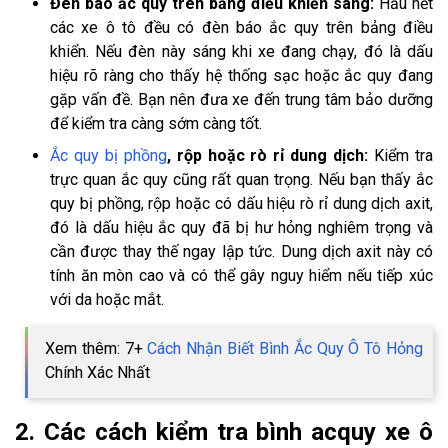
Đèn báo ắc quy trên bảng điều khiển sáng:
Hầu hết
các xe ô tô đều có đèn báo ắc quy trên bảng điều
khiển. Nếu đèn này sáng khi xe đang chạy, đó là dấu
hiệu rõ ràng cho thấy hệ thống sạc hoặc ắc quy đang
gặp vấn đề. Bạn nên đưa xe đến trung tâm bảo dưỡng
để kiểm tra càng sớm càng tốt.
Ắc quy bị phồng
, rộp hoặc rò rỉ dung dịch:
Kiểm tra
trực quan ắc quy cũng rất quan trọng. Nếu bạn thấy ắc
quy bị phồng, rộp hoặc có dấu hiệu rò rỉ dung dịch axit,
đó là dấu hiệu ắc quy đã bị hư hỏng nghiêm trọng và
cần được thay thế ngay lập tức. Dung dịch axit này có
tính ăn mòn cao và có thể gây nguy hiểm nếu tiếp xúc
với da hoặc mắt.
Xem thêm: 7+
Cách Nhận Biết Bình Ắc Quy Ô Tô Hỏng
Chính Xác Nhất
2. Các cách kiểm tra bình acquy xe ô