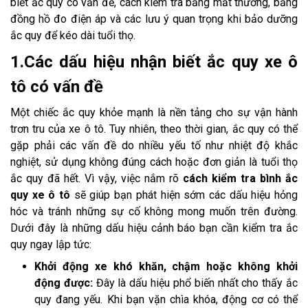
biết ắc quy có vấn đề, cách kiểm tra bằng mắt thường, bằng
đồng hồ đo điện áp và các lưu ý quan trọng khi bảo dưỡng
ắc quy để kéo dài tuổi thọ.
1.Các dấu hiệu nhận biết ắc quy xe ô
tô có vấn đề
Một chiếc ắc quy khỏe mạnh là nền tảng cho sự vận hành
trơn tru của xe ô tô. Tuy nhiên, theo thời gian, ắc quy có thể
gặp phải các vấn đề do nhiều yếu tố như nhiệt độ khắc
nghiệt, sử dụng không đúng cách hoặc đơn giản là tuổi thọ
ắc quy đã hết. Vì vậy, việc nắm rõ
cách kiểm tra bình ắc
quy xe ô tô
sẽ giúp bạn phát hiện sớm các dấu hiệu hỏng
hóc và tránh những sự cố không mong muốn trên đường.
Dưới đây là những dấu hiệu cảnh báo bạn cần kiểm tra ắc
quy ngay lập tức:
Khởi động xe khó khăn, chậm hoặc không khởi
động được:
Đây là dấu hiệu phổ biến nhất cho thấy ắc
quy đang yếu. Khi bạn vặn chìa khóa, động cơ có thể