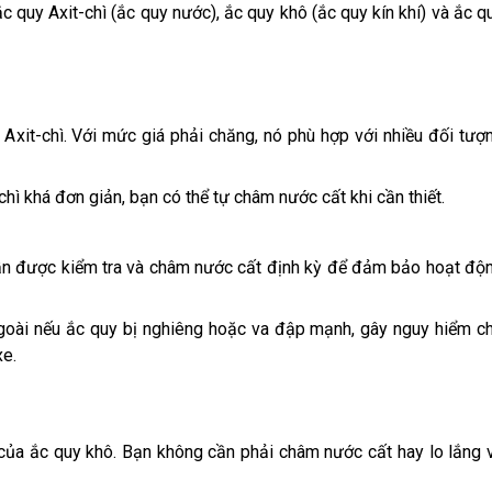
c quy Axit-chì (ắc quy nước), ắc quy khô (ắc quy kín khí) và ắc q
 Axit-chì. Với mức giá phải chăng, nó phù hợp với nhiều đối tượ
hì khá đơn giản, bạn có thể tự châm nước cất khi cần thiết.
cần được kiểm tra và châm nước cất định kỳ để đảm bảo hoạt độ
a ngoài nếu ắc quy bị nghiêng hoặc va đập mạnh, gây nguy hiểm c
xe.
 của ắc quy khô. Bạn không cần phải châm nước cất hay lo lắng 