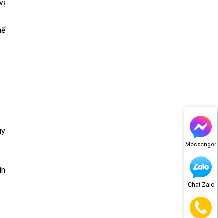
vị
hể
.
uy
Messenger
ín
Chat Zalo