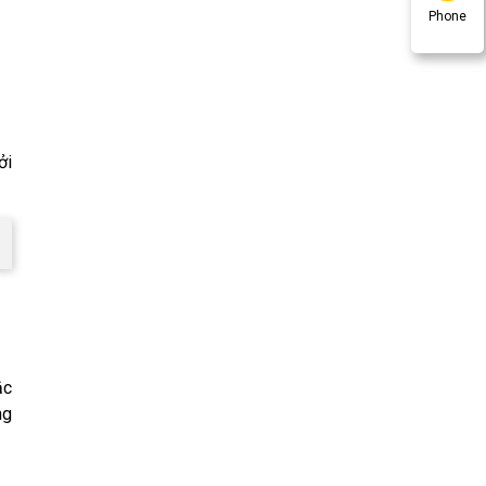
Phone
ởi
ắc
ng