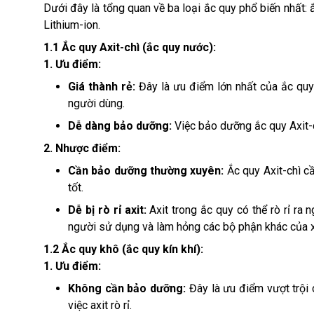
Dưới đây là tổng quan về ba loại ắc quy phổ biến nhất: ắ
Lithium-ion.
1.1 Ắc quy Axit-chì (ắc quy nước):
1. Ưu điểm:
Giá thành rẻ:
Đây là ưu điểm lớn nhất của ắc quy
người dùng.
Dễ dàng bảo dưỡng:
Việc bảo dưỡng ắc quy Axit-c
2. Nhược điểm:
Cần bảo dưỡng thường xuyên:
Ắc quy Axit-chì 
tốt.
Dễ bị rò rỉ axit:
Axit trong ắc quy có thể rò rỉ r
người sử dụng và làm hỏng các bộ phận khác của 
1.2 Ắc quy khô (ắc quy kín khí):
1. Ưu điểm:
Không cần bảo dưỡng:
Đây là ưu điểm vượt trội
việc axit rò rỉ.