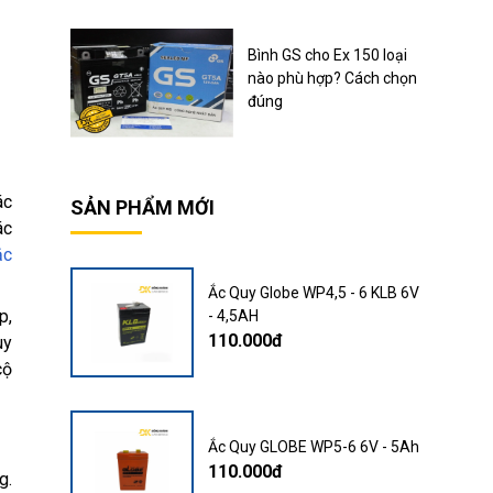
Bình GS cho Ex 150 loại
nào phù hợp? Cách chọn
đúng
ác
SẢN PHẨM MỚI
ác
ắc
Ắc Quy Globe WP4,5 - 6 KLB 6V
p,
- 4,5AH
110.000đ
uy
cộ
Ắc Quy GLOBE WP5-6 6V - 5Ah
110.000đ
g.