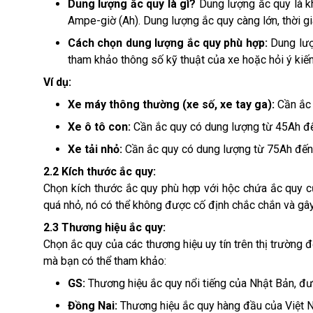
Dung lượng ắc quy là gì?
Dung lượng ắc quy là kh
Ampe-giờ (Ah). Dung lượng ắc quy càng lớn, thời g
Cách chọn dung lượng ắc quy phù hợp:
Dung lượ
tham khảo thông số kỹ thuật của xe hoặc hỏi ý ki
Ví dụ:
Xe máy thông thường (xe số, xe tay ga):
Cần ắc
Xe ô tô con:
Cần ắc quy có dung lượng từ 45Ah đ
Xe tải nhỏ:
Cần ắc quy có dung lượng từ 75Ah đến
2.2 Kích thước ắc quy:
Chọn kích thước ắc quy phù hợp với hộc chứa ắc quy c
quá nhỏ, nó có thể không được cố định chắc chắn và gây 
2.3 Thương hiệu ắc quy:
Chọn ắc quy của các thương hiệu uy tín trên thị trường
mà bạn có thể tham khảo:
GS:
Thương hiệu ắc quy nổi tiếng của Nhật Bản, đư
Đồng Nai:
Thương hiệu ắc quy hàng đầu của Việt Na