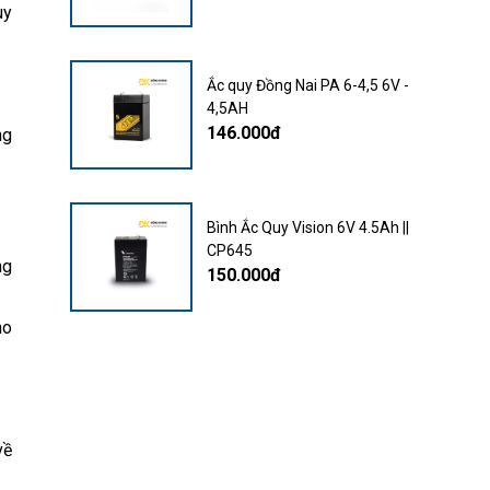
uy
Ắc quy Đồng Nai PA 6-4,5 6V -
4,5AH
146.000đ
ng
Bình Ắc Quy Vision 6V 4.5Ah ||
CP645
ng
150.000đ
ho
về