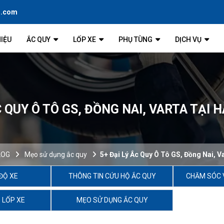
l.com
HIỆU
ẮC QUY
LỐP XE
PHỤ TÙNG
DỊCH VỤ
C QUY Ô TÔ GS, ĐỒNG NAI, VARTA TẠI H
LOG
Mẹo sử dụng ắc quy
5+ Đại Lý Ắc Quy Ô Tô GS, Đồng Nai, V
ĐỘ XE
THÔNG TIN CỨU HỘ ẮC QUY
CHĂM SÓC 
 LỐP XE
MẸO SỬ DỤNG ẮC QUY