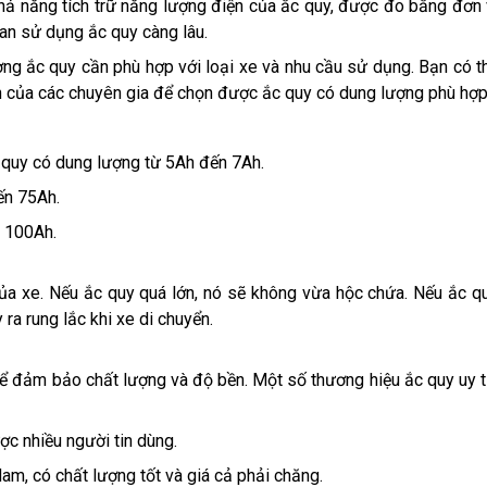
ả năng tích trữ năng lượng điện của ắc quy, được đo bằng đơn 
ian sử dụng ắc quy càng lâu.
ng ắc quy cần phù hợp với loại xe và nhu cầu sử dụng. Bạn có t
ến của các chuyên gia để chọn được ắc quy có dung lượng phù hợp
 quy có dung lượng từ 5Ah đến 7Ah.
ến 75Ah.
 100Ah.
ủa xe. Nếu ắc quy quá lớn, nó sẽ không vừa hộc chứa. Nếu ắc q
ra rung lắc khi xe di chuyển.
 để đảm bảo chất lượng và độ bền. Một số thương hiệu ắc quy uy t
ợc nhiều người tin dùng.
m, có chất lượng tốt và giá cả phải chăng.