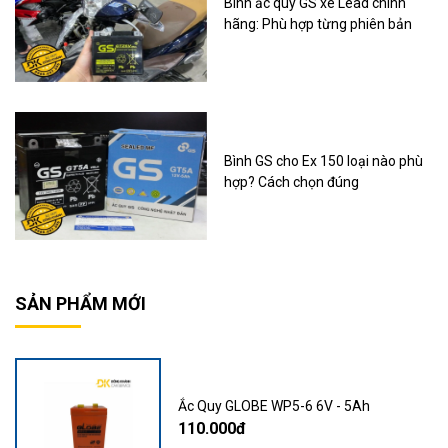
Bình ắc quy GS xe Lead chính
hãng: Phù hợp từng phiên bản
Bình GS cho Ex 150 loại nào phù
hợp? Cách chọn đúng
SẢN PHẨM MỚI
Ắc Quy GLOBE WP5-6 6V - 5Ah
110.000đ