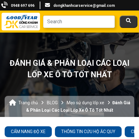
0948 697 696
dongkhanhcarservice@gmail.com
ĐÁNH GIÁ & PHÂN LOẠI CÁC LOẠI
LỐP XE Ô TÔ TỐT NHẤT
Trang chủ
BLOG
Mẹo sử dụng lốp xe
Đánh Giá
& Phân Loại Các Loại Lốp Xe Ô Tô Tốt Nhất
CẨM NANG ĐỘ XE
THÔNG TIN CỨU HỘ ẮC QUY
CHĂ