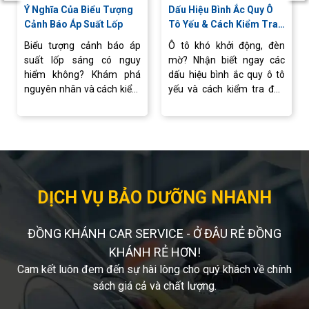
Ý Nghĩa Của Biểu Tượng
Dấu Hiệu Bình Ắc Quy Ô
Cảnh Báo Áp Suất Lốp
Tô Yếu & Cách Kiểm Tra
Nhanh Tại Nhà
Biểu tượng cảnh báo áp
Ô tô khó khởi động, đèn
suất lốp sáng có nguy
mờ? Nhận biết ngay các
hiểm không? Khám phá
dấu hiệu bình ắc quy ô tô
nguyên nhân và cách kiểm
yếu và cách kiểm tra đơn
tra, xử lý nhanh để xe vận
giản tại nhà. Tư vấn, thay
hành ổn định.
ắc quy ô tô chính hãng, giá
tốt tại Ắc Quy Đồng Khánh
DỊCH VỤ BẢO DƯỠNG NHANH
ĐỒNG KHÁNH CAR SERVICE - Ở ĐÂU RẺ ĐỒNG
KHÁNH RẺ HƠN!
Cam kết luôn đem đến sự hài lòng cho quý khách về chính
sách giá cả và chất lượng.