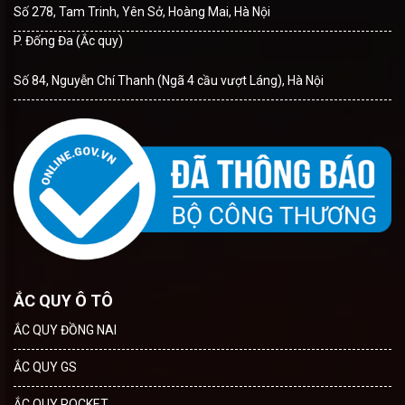
Số 278, Tam Trinh, Yên Sở, Hoàng Mai, Hà Nội
P. Đống Đa (Ắc quy)
Số 84, Nguyễn Chí Thanh (Ngã 4 cầu vượt Láng), Hà Nội
ẮC QUY Ô TÔ
ẮC QUY ĐỒNG NAI
ẮC QUY GS
ẮC QUY ROCKET