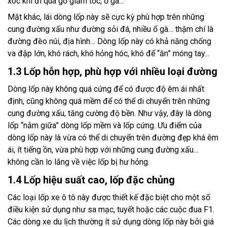
xóc khi đi qua gờ giảm tốc, ổ gà...
Mặt khác, lái dòng lốp này sẽ cực kỳ phù hợp trên những
cung đường xấu như đường sỏi đá, nhiều ổ gà… thậm chí là
đường đèo núi, địa hình… Dòng lốp này có khả năng chống
va đập lớn, khó rách, khó hỏng hóc, khó để “ăn” móng tay...
1.3 Lốp hỗn hợp, phù hợp với nhiều loại đường
Dòng lốp này không quá cứng để có được độ êm ái nhất
định, cũng không quá mềm để có thể di chuyển trên những
cung đường xấu, tăng cường độ bền. Như vậy, đây là dòng
lốp “nằm giữa” dòng lốp mềm và lốp cứng. Ưu điểm của
dòng lốp này là vừa có thể di chuyển trên đường đẹp khá êm
ái, ít tiếng ồn, vừa phù hợp với những cung đường xấu…
không cần lo lắng về việc lốp bị hư hỏng.
1.4 Lốp hiệu suất cao, lốp đặc chủng
Các loại lốp xe ô tô này được thiết kế đặc biệt cho một số
điều kiện sử dụng như sa mạc, tuyết hoặc các cuộc đua F1.
Các dòng xe du lịch thường ít sử dụng dòng lốp này bởi giá