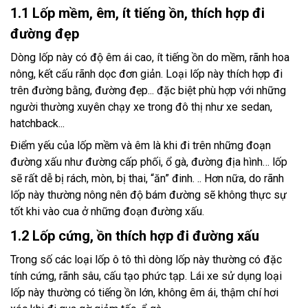
1.1 Lốp mềm, êm, ít tiếng ồn, thích hợp đi
đường đẹp
Dòng lốp này có độ êm ái cao, ít tiếng ồn do mềm, rãnh hoa
nông, kết cấu rãnh dọc đơn giản. Loại lốp này thích hợp đi
trên đường bằng, đường đẹp... đặc biệt phù hợp với những
người thường xuyên chạy xe trong đô thị như xe sedan,
hatchback...
Điểm yếu của lốp mềm và êm là khi đi trên những đoạn
đường xấu như đường cấp phối, ổ gà, đường địa hình… lốp
sẽ rất dễ bị rách, mòn, bị thai, “ăn” đinh. .. Hơn nữa, do rãnh
lốp này thường nông nên độ bám đường sẽ không thực sự
tốt khi vào cua ở những đoạn đường xấu.
1.2 Lốp cứng, ồn thích hợp đi đường xấu
Trong số các loại lốp ô tô thì dòng lốp này thường có đặc
tính cứng, rãnh sâu, cấu tạo phức tạp. Lái xe sử dụng loại
lốp này thường có tiếng ồn lớn, không êm ái, thậm chí hơi