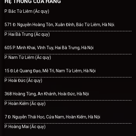
HỆ THỐNG CỬA HÀNG
P. Bắc Từ Liêm (Ắc quy)
571 Đ. Nguyễn Hoàng Tôn, Xuân Đỉnh, Bắc Từ Liêm, Hà Nội.
P. Hai Bà Trưng (Ắc quy)
605 P. Minh Khai, Vĩnh Tuy, Hai Bà Trưng, Hà Nội
P. Nam Từ Liêm (Ắc quy)
15 Đ.Lê Quang Đạo, Mễ Trì, Nam Từ Liêm, Hà Nội
P. Hoài Đức (Ắc quy)
368 Hoàng Tùng, An Khánh, Hoài Đức, Hà Nội
P. Hoàn Kiếm (Ắc quy)
7 Đ. Nguyễn Thái Học, Cửa Nam, Hoàn Kiếm, Hà Nội
P. Hoàng Mai (Ắc quy)