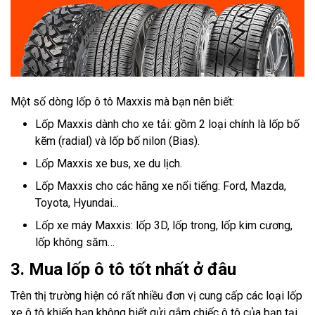
Một số dòng lốp ô tô Maxxis mà bạn nên biết:
Lốp Maxxis dành cho xe tải: gồm 2 loại chính là lốp bố
kẽm (radial) và lốp bố nilon (Bias).
Lốp Maxxis xe bus, xe du lịch.
Lốp Maxxis cho các hãng xe nổi tiếng: Ford, Mazda,
Toyota, Hyundai...
Lốp xe máy Maxxis: lốp 3D, lốp trong, lốp kim cương,
lốp không săm…
3. Mua lốp ô tô tốt nhất ở đâu
Trên thị trường hiện có rất nhiều đơn vị cung cấp các loại lốp
xe ô tô khiến bạn không biết gửi gắm chiếc ô tô của bạn tại