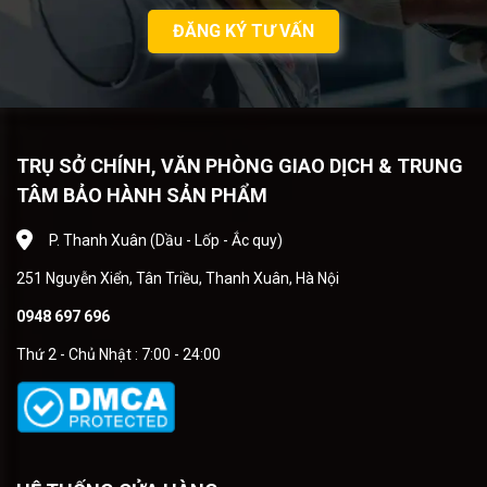
ĐĂNG KÝ TƯ VẤN
TRỤ SỞ CHÍNH, VĂN PHÒNG GIAO DỊCH & TRUNG
TÂM BẢO HÀNH SẢN PHẨM
P. Thanh Xuân (Dầu - Lốp - Ắc quy)
251 Nguyễn Xiển, Tân Triều, Thanh Xuân, Hà Nội
0948 697 696
Thứ 2 - Chủ Nhật : 7:00 - 24:00