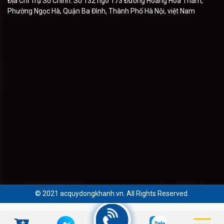
Địa Chỉ Trụ Sở Chính: Số 132 ngõ 173 Đường Hoàng Hoa Thám,
Phường Ngọc Hà, Quận Ba Đình, Thành Phố Hà Nội, việt Nam
© 2021 acquydongkhanh.vn. All Rights Reserved.