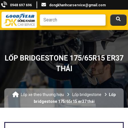
0948 697 696
dongkhanhcarservice@gmail.com
LỐP BRIDGESTONE 175/65R15 ER37
THÁI
Lốp xe theo thương hiệu
Lốp bridgestone
Lốp
bridgestone 175/65r15 er37 thái