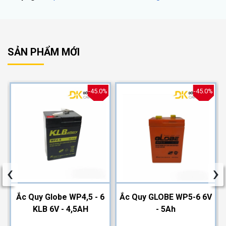
SẢN PHẨM MỚI
%
-45.0%
-45.0%
‹
›
2
Ắc Quy Globe WP4,5 - 6
Ắc Quy GLOBE WP5-6 6V
KLB 6V - 4,5AH
- 5Ah