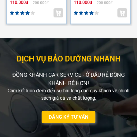
110.000đ
110.000đ
200.000đ
200.000đ
DỊCH VỤ BẢO DƯỠNG NHANH
ĐỒNG KHÁNH CAR SERVICE - Ở ĐÂU RẺ ĐỒNG
KHÁNH RẺ HƠN!
Cam kết luôn đem đến sự hài lòng cho quý khách về chính
sách giá cả và chất lượng.
ĐĂNG KÝ TƯ VẤN