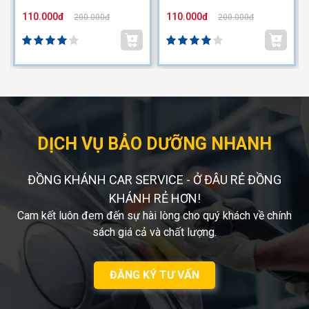
110.000đ
110.000đ
200.000đ
200.000đ
DỊCH VỤ BẢO DƯỠNG NHANH
ĐỒNG KHÁNH CAR SERVICE - Ở ĐÂU RẺ ĐỒNG
KHÁNH RẺ HƠN!
Cam kết luôn đem đến sự hài lòng cho quý khách về chính
sách giá cả và chất lượng.
ĐĂNG KÝ TƯ VẤN