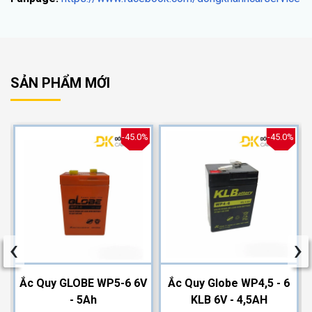
SẢN PHẨM MỚI
%
-45.0%
-45.0%
‹
›
2
Ắc Quy GLOBE WP5-6 6V
Ắc Quy Globe WP4,5 - 6
- 5Ah
KLB 6V - 4,5AH