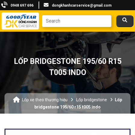
0948 697 696
dongkhanhcarservice@gmail.com
LỐP BRIDGESTONE 195/60 R15
T005 INDO
Lốp xe theo thương hiệu
Lốp bridgestone
Lốp
bridgestone 195/60 r15 t005 indo