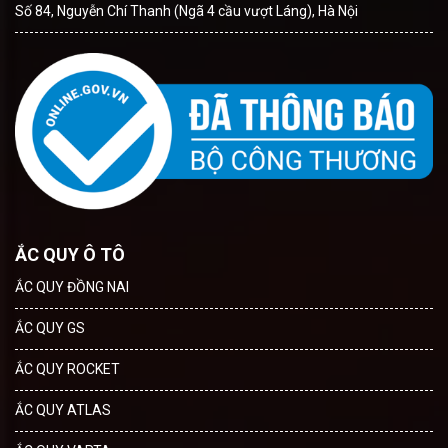
Số 84, Nguyễn Chí Thanh (Ngã 4 cầu vượt Láng), Hà Nội
ẮC QUY Ô TÔ
ẮC QUY ĐỒNG NAI
ẮC QUY GS
ẮC QUY ROCKET
ẮC QUY ATLAS