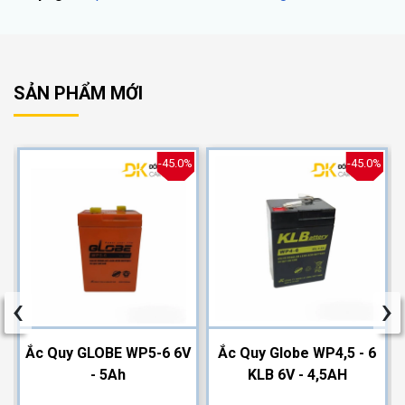
SẢN PHẨM MỚI
%
-45.0%
-45.0%
‹
›
2
Ắc Quy GLOBE WP5-6 6V
Ắc Quy Globe WP4,5 - 6
- 5Ah
KLB 6V - 4,5AH