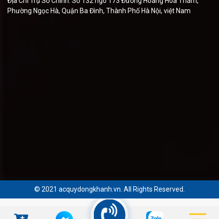
Địa Chỉ Trụ Sở Chính: Số 132 ngõ 173 Đường Hoàng Hoa Thám,
Phường Ngọc Hà, Quận Ba Đình, Thành Phố Hà Nội, việt Nam
© 2021 acquydongkhanh.vn. All Rights Reserved.