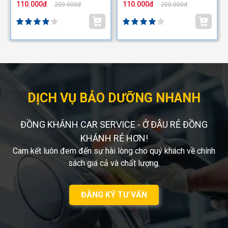
110.000đ
110.000đ
200.000đ
200.000đ
DỊCH VỤ BẢO DƯỠNG NHANH
ĐỒNG KHÁNH CAR SERVICE - Ở ĐÂU RẺ ĐỒNG
KHÁNH RẺ HƠN!
Cam kết luôn đem đến sự hài lòng cho quý khách về chính
sách giá cả và chất lượng.
ĐĂNG KÝ TƯ VẤN