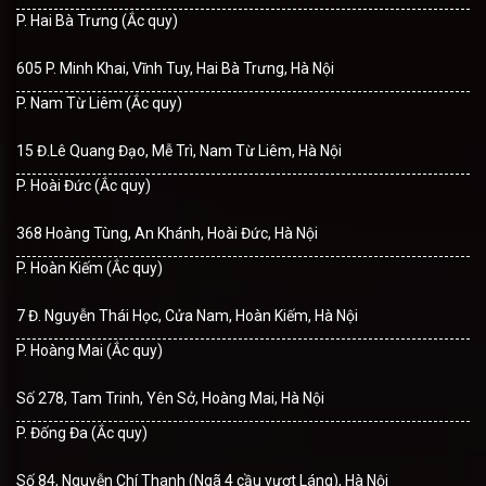
P. Hai Bà Trưng (Ắc quy)
605 P. Minh Khai, Vĩnh Tuy, Hai Bà Trưng, Hà Nội
P. Nam Từ Liêm (Ắc quy)
15 Đ.Lê Quang Đạo, Mễ Trì, Nam Từ Liêm, Hà Nội
P. Hoài Đức (Ắc quy)
368 Hoàng Tùng, An Khánh, Hoài Đức, Hà Nội
P. Hoàn Kiếm (Ắc quy)
7 Đ. Nguyễn Thái Học, Cửa Nam, Hoàn Kiếm, Hà Nội
P. Hoàng Mai (Ắc quy)
Số 278, Tam Trinh, Yên Sở, Hoàng Mai, Hà Nội
P. Đống Đa (Ắc quy)
Số 84, Nguyễn Chí Thanh (Ngã 4 cầu vượt Láng), Hà Nội