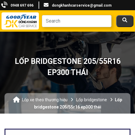
0948 697 696
dongkhanhcarservice@gmail.com
LỐP BRIDGESTONE 205/55R16
EP300 THÁI
Lốp xe theo thương hiệu
Lốp bridgestone
Lốp
bridgestone 205/55r16 ep300 thái