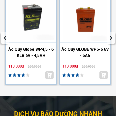
‹
›
2
Ắc Quy Globe WP4,5 - 6
Ắc Quy GLOBE WP5-6 6V
KLB 6V - 4,5AH
- 5Ah
110.000đ
110.000đ
200.000đ
200.000đ
DỊCH VỤ BẢO DƯỠNG NHANH