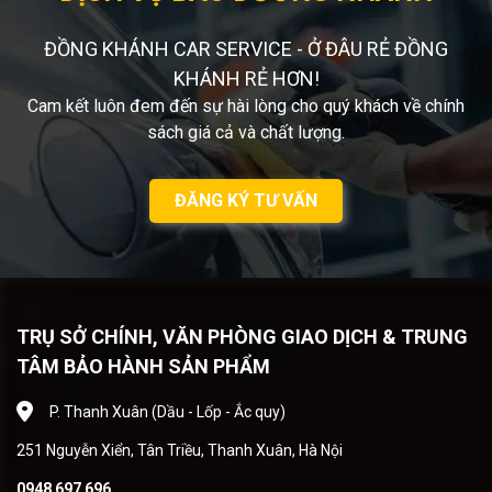
ĐỒNG KHÁNH CAR SERVICE - Ở ĐÂU RẺ ĐỒNG
KHÁNH RẺ HƠN!
Cam kết luôn đem đến sự hài lòng cho quý khách về chính
sách giá cả và chất lượng.
ĐĂNG KÝ TƯ VẤN
TRỤ SỞ CHÍNH, VĂN PHÒNG GIAO DỊCH & TRUNG
TÂM BẢO HÀNH SẢN PHẨM
P. Thanh Xuân (Dầu - Lốp - Ắc quy)
251 Nguyễn Xiển, Tân Triều, Thanh Xuân, Hà Nội
0948 697 696