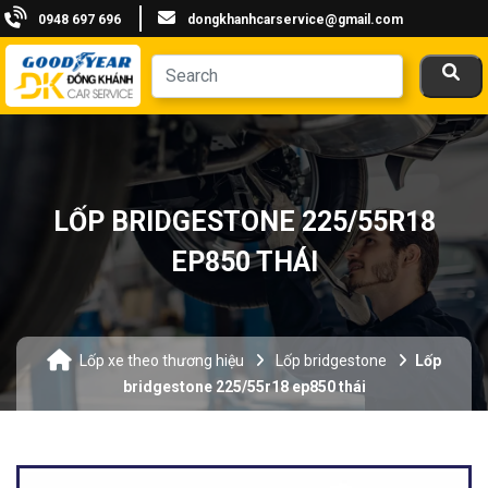
0948 697 696
dongkhanhcarservice@gmail.com
LỐP BRIDGESTONE 225/55R18
EP850 THÁI
Lốp xe theo thương hiệu
Lốp bridgestone
Lốp
bridgestone 225/55r18 ep850 thái