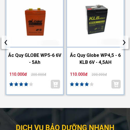
‹
›
2
Ắc Quy GLOBE WP5-6 6V
Ắc Quy Globe WP4,5 - 6
- 5Ah
KLB 6V - 4,5AH
110.000đ
110.000đ
200.000đ
200.000đ
DỊCH VỤ BẢO DƯỠNG NHANH