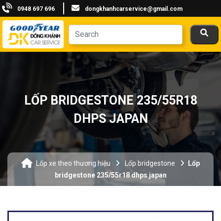
0948 697 696
dongkhanhcarservice@gmail.com
LỐP BRIDGESTONE 235/55R18
DHPS JAPAN
Lốp xe theo thương hiệu
Lốp bridgestone
Lốp
bridgestone 235/55r18 dhps japan