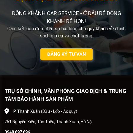
ĐỒNG KHÁNH CAR SERVICE - Ở ĐÂU RẺ ĐỒNG
KHÁNH RẺ HƠN!
Cam kết luôn đem đến sự hài lòng cho quý khách về chính
sách giá cả và chất lượng.
ĐĂNG KÝ TƯ VẤN
TRỤ SỞ CHÍNH, VĂN PHÒNG GIAO DỊCH & TRUNG
TÂM BẢO HÀNH SẢN PHẨM
P. Thanh Xuân (Dầu - Lốp - Ắc quy)
251 Nguyễn Xiển, Tân Triều, Thanh Xuân, Hà Nội
0948 697 696