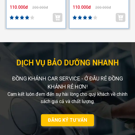
110.000đ
110.000đ
200.000đ
200.000đ
DỊCH VỤ BẢO DƯỠNG NHANH
ĐỒNG KHÁNH CAR SERVICE - Ở ĐÂU RẺ ĐỒNG
KHÁNH RẺ HƠN!
Cam kết luôn đem đến sự hài lòng cho quý khách về chính
sách giá cả và chất lượng.
ĐĂNG KÝ TƯ VẤN