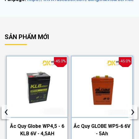
SẢN PHẨM MỚI
%
-45.0%
-45.0%
‹
›
2
Ắc Quy Globe WP4,5 - 6
Ắc Quy GLOBE WP5-6 6V
KLB 6V - 4,5AH
- 5Ah