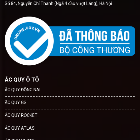
Số 84, Nguyễn Chí Thanh (Ngã 4 cầu vượt Láng), Hà Nội
ẮC QUY Ô TÔ
ẮC QUY ĐỒNG NAI
ẮC QUY GS
ẮC QUY ROCKET
ẮC QUY ATLAS