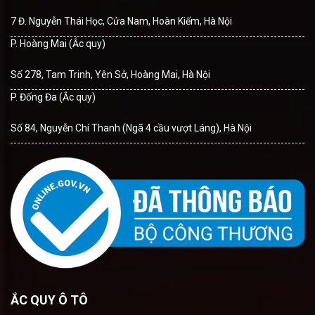
7 Đ. Nguyễn Thái Học, Cửa Nam, Hoàn Kiếm, Hà Nội
P. Hoàng Mai (Ắc quy)
Số 278, Tam Trinh, Yên Sở, Hoàng Mai, Hà Nội
P. Đống Đa (Ắc quy)
Số 84, Nguyễn Chí Thanh (Ngã 4 cầu vượt Láng), Hà Nội
ẮC QUY Ô TÔ