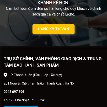
KHÁNH RẺ HƠN!
Cam kết luôn đem đến sự hài lòng cho quý khách về chính
sách giá cả và chất lượng.
ĐĂNG KÝ TƯ VẤN
TRỤ SỞ CHÍNH, VĂN PHÒNG GIAO DỊCH & TRUNG
TÂM BẢO HÀNH SẢN PHẨM
P. Thanh Xuân (Dầu - Lốp - Ắc quy)
251 Nguyễn Xiển, Tân Triều, Thanh Xuân, Hà Nội
0948 697 696
Thứ 2 - Chủ Nhật : 7:00 - 24:00