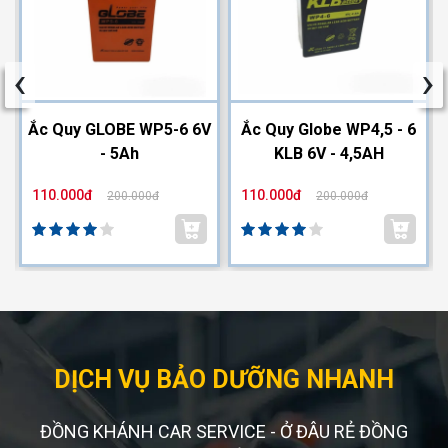
‹
›
2
Ắc Quy GLOBE WP5-6 6V
Ắc Quy Globe WP4,5 - 6
- 5Ah
KLB 6V - 4,5AH
110.000đ
110.000đ
200.000đ
200.000đ
DỊCH VỤ BẢO DƯỠNG NHANH
ĐỒNG KHÁNH CAR SERVICE - Ở ĐÂU RẺ ĐỒNG