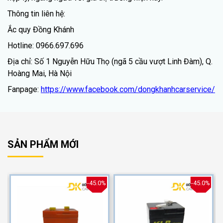
Thông tin liên hệ:
Ắc quy Đồng Khánh
Hotline: 0966.697.696
Địa chỉ: Số 1 Nguyễn Hữu Thọ (ngã 5 cầu vượt Linh Đàm), Q.
Hoàng Mai, Hà Nội
Fanpage:
https://www.facebook.com/dongkhanhcarservice/
SẢN PHẨM MỚI
%
-45.0%
-45.0%