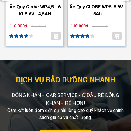
2
Ắc Quy Globe WP4,5 - 6
Ắc Quy GLOBE WP5-6 6V
KLB 6V - 4,5AH
- 5Ah
110.000đ
110.000đ
200.000đ
200.000đ
DỊCH VỤ BẢO DƯỠNG NHANH
ĐỒNG KHÁNH CAR SERVICE - Ở ĐÂU RẺ ĐỒNG
KHÁNH RẺ HƠN!
Cam kết luôn đem đến sự hài lòng cho quý khách về chính
sách giá cả và chất lượng.