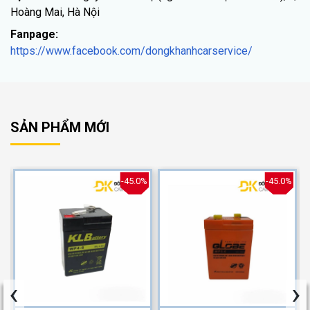
Hoàng Mai, Hà Nội
Fanpage:
https://www.facebook.com/dongkhanhcarservice/
SẢN PHẨM MỚI
%
-45.0%
-45.0%
‹
›