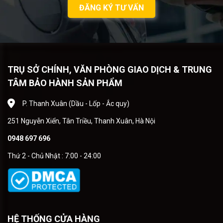
ĐĂNG KÝ TƯ VẤN
TRỤ SỞ CHÍNH, VĂN PHÒNG GIAO DỊCH & TRUNG
TÂM BẢO HÀNH SẢN PHẨM
P. Thanh Xuân (Dầu - Lốp - Ắc quy)
251 Nguyễn Xiển, Tân Triều, Thanh Xuân, Hà Nội
0948 697 696
Thứ 2 - Chủ Nhật : 7:00 - 24:00
HỆ THỐNG CỬA HÀNG