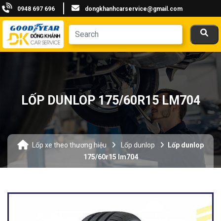
0948 697 696
dongkhanhcarservice@gmail.com
LỐP DUNLOP 175/60R15 LM704
Lốp xe theo thương hiệu
Lốp dunlop
Lốp dunlop
175/60r15 lm704