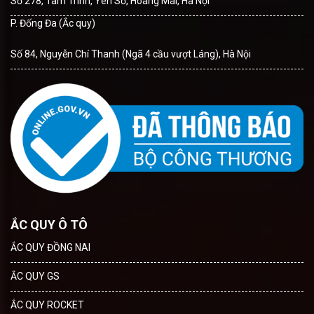
Số 278, Tam Trinh, Yên Sở, Hoàng Mai, Hà Nội
P. Đống Đa (Ắc quy)
Số 84, Nguyễn Chí Thanh (Ngã 4 cầu vượt Láng), Hà Nội
ẮC QUY Ô TÔ
ẮC QUY ĐỒNG NAI
ẮC QUY GS
ẮC QUY ROCKET