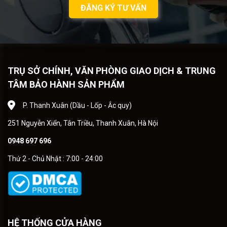
ĐĂNG KÝ TƯ VẤN
TRỤ SỞ CHÍNH, VĂN PHÒNG GIAO DỊCH & TRUNG
TÂM BẢO HÀNH SẢN PHẨM
P. Thanh Xuân (Dầu - Lốp - Ắc quy)
251 Nguyễn Xiển, Tân Triều, Thanh Xuân, Hà Nội
0948 697 696
Thứ 2 - Chủ Nhật : 7:00 - 24:00
HỆ THỐNG CỬA HÀNG