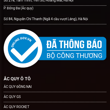
Số 278, Tam Trinh, Yên Sở, Hoàng Mai, Hà Nội
P. Đống Đa (Ắc quy)
Số 84, Nguyễn Chí Thanh (Ngã 4 cầu vượt Láng), Hà Nội
ẮC QUY Ô TÔ
ẮC QUY ĐỒNG NAI
ẮC QUY GS
ẮC QUY ROCKET