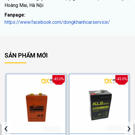
Hoàng Mai, Hà Nội
Fanpage:
https://www.facebook.com/dongkhanhcarservice/
SẢN PHẨM MỚI
%
-45.0%
-45.0%
‹
›