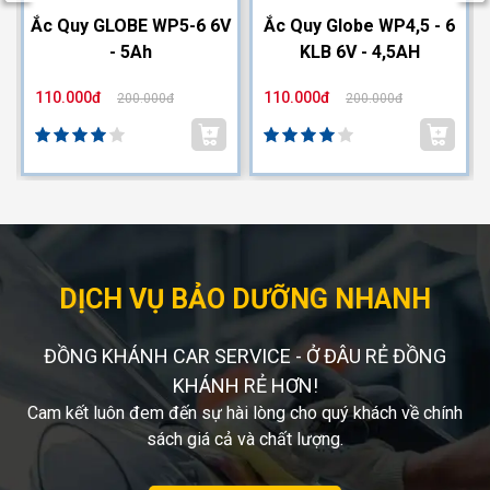
2
Ắc Quy GLOBE WP5-6 6V
Ắc Quy Globe WP4,5 - 6
- 5Ah
KLB 6V - 4,5AH
110.000đ
110.000đ
200.000đ
200.000đ
DỊCH VỤ BẢO DƯỠNG NHANH
ĐỒNG KHÁNH CAR SERVICE - Ở ĐÂU RẺ ĐỒNG
KHÁNH RẺ HƠN!
Cam kết luôn đem đến sự hài lòng cho quý khách về chính
sách giá cả và chất lượng.