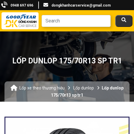
0948 697 696
dongkhanhcarservice@gmail.com
LỐP DUNLOP 175/70R13 SP TR1
Lốp xe theo thương hiệu
Lốp dunlop
Lốp dunlop
175/70r13 sp tr1