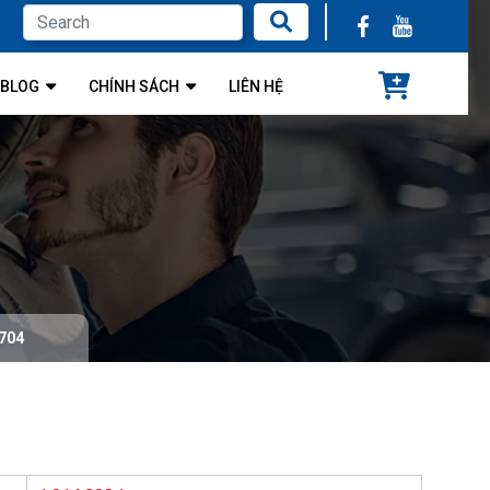
BLOG
CHÍNH SÁCH
LIÊN HỆ
m704