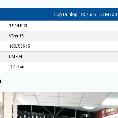
Lốp Dunlop 185/55R15 LM704
1.914.000
Vành 15
185/55R15
LM704
Thái Lan
n