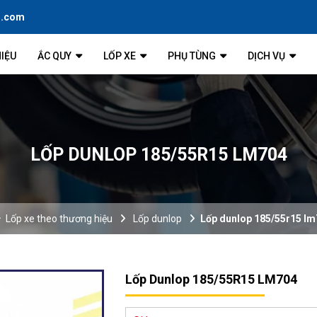
l.com
HIỆU
ẮC QUY
LỐP XE
PHỤ TÙNG
DỊCH VỤ
LỐP DUNLOP 185/55R15 LM704
Lốp xe theo thương hiệu
Lốp dunlop
Lốp dunlop 185/55r15 l
Lốp Dunlop 185/55R15 LM704