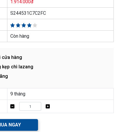
1.914.000đ
S244531C7C2FC
Còn hàng
i cửa hàng
 kẹp chì lazang
hãng
9 tháng
UA NGAY