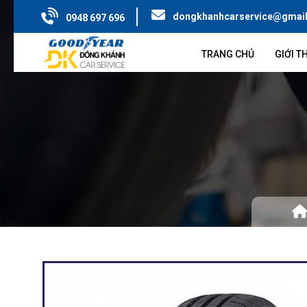
dongkhanhcarservice@gmai
0948 697 696
TRANG CHỦ
GIỚI T