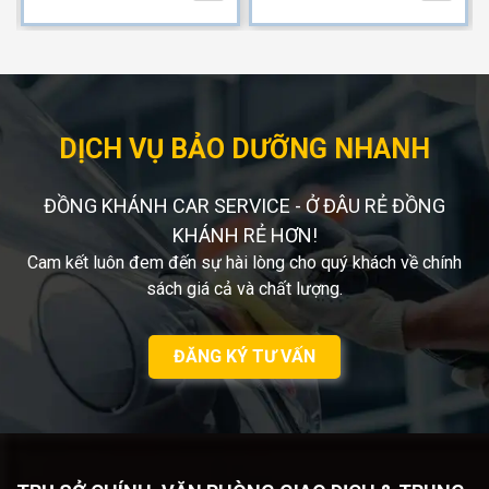
DỊCH VỤ BẢO DƯỠNG NHANH
ĐỒNG KHÁNH CAR SERVICE - Ở ĐÂU RẺ ĐỒNG
KHÁNH RẺ HƠN!
Cam kết luôn đem đến sự hài lòng cho quý khách về chính
sách giá cả và chất lượng.
ĐĂNG KÝ TƯ VẤN