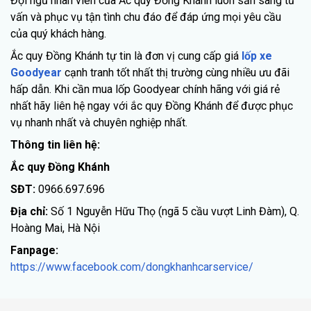
Đội ngũ nhân viên của Ắc quy Đồng Khánh luôn sẵn sàng tư
vấn và phục vụ tận tình chu đáo để đáp ứng mọi yêu cầu
của quý khách hàng.
Ắc quy Đồng Khánh tự tin là đơn vị cung cấp giá
lốp xe
Goodyear
cạnh tranh tốt nhất thị trường cùng nhiều ưu đãi
hấp dẫn. Khi cần mua lốp Goodyear chính hãng với giá rẻ
nhất hãy liên hệ ngay với ắc quy Đồng Khánh để được phục
vụ nhanh nhất và chuyên nghiệp nhất.
Thông tin liên hệ:
Ắc quy Đồng Khánh
SĐT:
0966.697.696
Địa chỉ:
Số 1 Nguyễn Hữu Thọ (ngã 5 cầu vượt Linh Đàm), Q.
Hoàng Mai, Hà Nội
Fanpage:
https://www.facebook.com/dongkhanhcarservice/