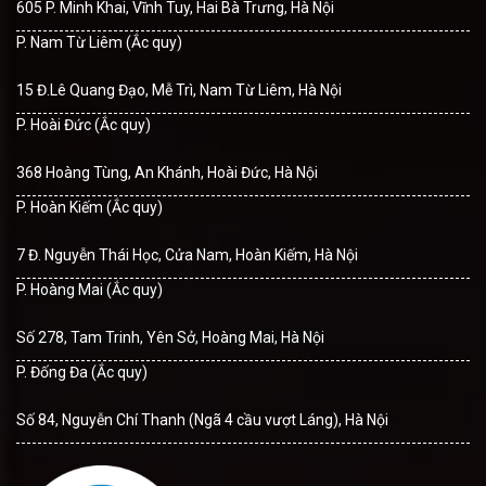
605 P. Minh Khai, Vĩnh Tuy, Hai Bà Trưng, Hà Nội
P. Nam Từ Liêm (Ắc quy)
15 Đ.Lê Quang Đạo, Mễ Trì, Nam Từ Liêm, Hà Nội
P. Hoài Đức (Ắc quy)
368 Hoàng Tùng, An Khánh, Hoài Đức, Hà Nội
P. Hoàn Kiếm (Ắc quy)
7 Đ. Nguyễn Thái Học, Cửa Nam, Hoàn Kiếm, Hà Nội
P. Hoàng Mai (Ắc quy)
Số 278, Tam Trinh, Yên Sở, Hoàng Mai, Hà Nội
P. Đống Đa (Ắc quy)
Số 84, Nguyễn Chí Thanh (Ngã 4 cầu vượt Láng), Hà Nội