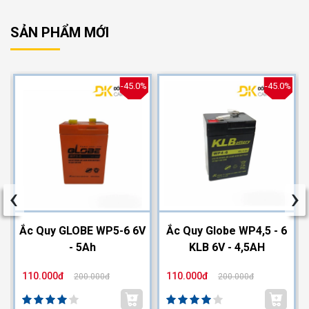
SẢN PHẨM MỚI
%
-45.0%
-45.0%
‹
›
2
Ắc Quy GLOBE WP5-6 6V
Ắc Quy Globe WP4,5 - 6
- 5Ah
KLB 6V - 4,5AH
110.000đ
110.000đ
200.000đ
200.000đ