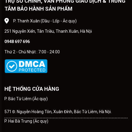
TRỤ SỞ CHÍNH, VĂN PHÒNG GIAO DỊCH & TRUNG
TÂM BẢO HÀNH SẢN PHẨM
P. Thanh Xuân (Dầu - Lốp - Ắc quy)
251 Nguyễn Xiển, Tân Triều, Thanh Xuân, Hà Nội
0948 697 696
Thứ 2 - Chủ Nhật : 7:00 - 24:00
HỆ THỐNG CỬA HÀNG
P. Bắc Từ Liêm (Ắc quy)
571 Đ. Nguyễn Hoàng Tôn, Xuân Đỉnh, Bắc Từ Liêm, Hà Nội.
P. Hai Bà Trưng (Ắc quy)