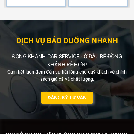
DỊCH VỤ BẢO DƯỠNG NHANH
ĐỒNG KHÁNH CAR SERVICE - Ở ĐÂU RẺ ĐỒNG
KHÁNH RẺ HƠN!
Cam kết luôn đem đến sự hài lòng cho quý khách về chính
sách giá cả và chất lượng.
ĐĂNG KÝ TƯ VẤN