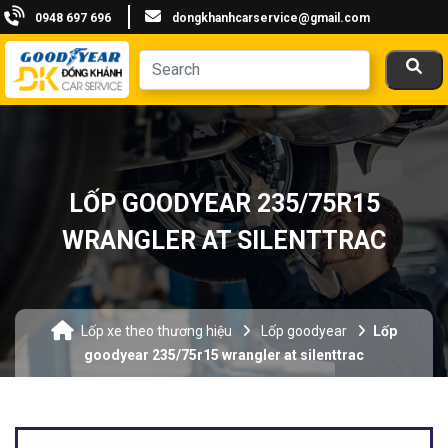
0948 697 696
dongkhanhcarservice@gmail.com
LỐP GOODYEAR 235/75R15
WRANGLER AT SILENTTRAC
Lốp xe theo thương hiệu
Lốp goodyear
Lốp
goodyear 235/75r15 wrangler at silenttrac