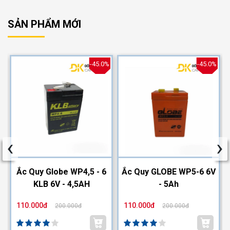
SẢN PHẨM MỚI
%
-45.0%
-45.0%
‹
›
2
Ắc Quy Globe WP4,5 - 6
Ắc Quy GLOBE WP5-6 6V
KLB 6V - 4,5AH
- 5Ah
110.000đ
110.000đ
200.000đ
200.000đ