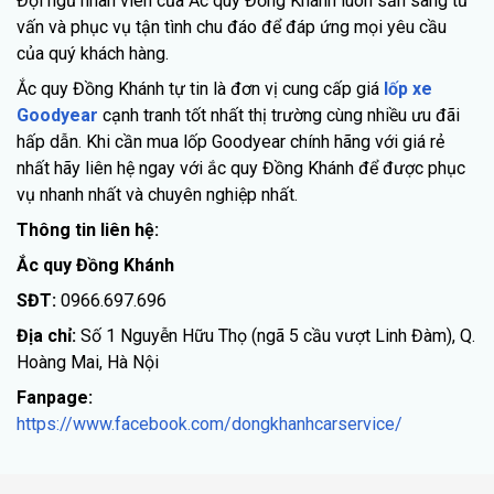
Đội ngũ nhân viên của Ắc quy Đồng Khánh luôn sẵn sàng tư
vấn và phục vụ tận tình chu đáo để đáp ứng mọi yêu cầu
của quý khách hàng.
Ắc quy Đồng Khánh tự tin là đơn vị cung cấp giá
lốp xe
Goodyear
cạnh tranh tốt nhất thị trường cùng nhiều ưu đãi
hấp dẫn. Khi cần mua lốp Goodyear chính hãng với giá rẻ
nhất hãy liên hệ ngay với ắc quy Đồng Khánh để được phục
vụ nhanh nhất và chuyên nghiệp nhất.
Thông tin liên hệ:
Ắc quy Đồng Khánh
SĐT:
0966.697.696
Địa chỉ:
Số 1 Nguyễn Hữu Thọ (ngã 5 cầu vượt Linh Đàm), Q.
Hoàng Mai, Hà Nội
Fanpage:
https://www.facebook.com/dongkhanhcarservice/