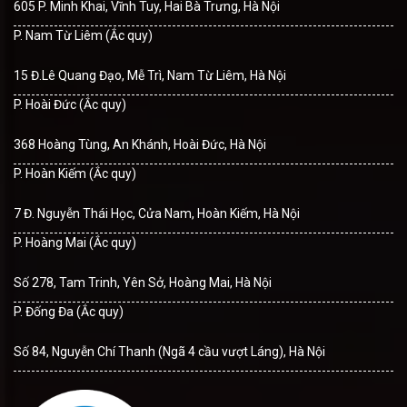
605 P. Minh Khai, Vĩnh Tuy, Hai Bà Trưng, Hà Nội
P. Nam Từ Liêm (Ắc quy)
15 Đ.Lê Quang Đạo, Mễ Trì, Nam Từ Liêm, Hà Nội
P. Hoài Đức (Ắc quy)
368 Hoàng Tùng, An Khánh, Hoài Đức, Hà Nội
P. Hoàn Kiếm (Ắc quy)
7 Đ. Nguyễn Thái Học, Cửa Nam, Hoàn Kiếm, Hà Nội
P. Hoàng Mai (Ắc quy)
Số 278, Tam Trinh, Yên Sở, Hoàng Mai, Hà Nội
P. Đống Đa (Ắc quy)
Số 84, Nguyễn Chí Thanh (Ngã 4 cầu vượt Láng), Hà Nội